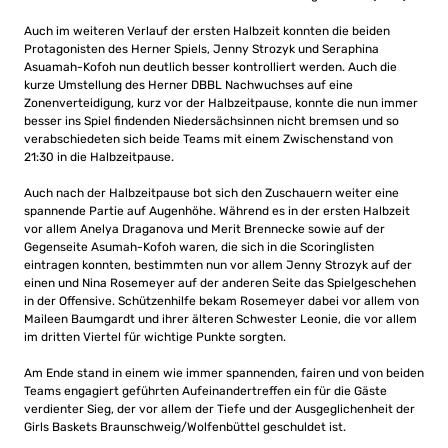
Auch im weiteren Verlauf der ersten Halbzeit konnten die beiden
Protagonisten des Herner Spiels, Jenny Strozyk und Seraphina
Asuamah-Kofoh nun deutlich besser kontrolliert werden. Auch die
kurze Umstellung des Herner DBBL Nachwuchses auf eine
Zonenverteidigung, kurz vor der Halbzeitpause, konnte die nun immer
besser ins Spiel findenden Niedersächsinnen nicht bremsen und so
verabschiedeten sich beide Teams mit einem Zwischenstand von
21:30 in die Halbzeitpause.
Auch nach der Halbzeitpause bot sich den Zuschauern weiter eine
spannende Partie auf Augenhöhe. Während es in der ersten Halbzeit
vor allem Anelya Draganova und Merit Brennecke sowie auf der
Gegenseite Asumah-Kofoh waren, die sich in die Scoringlisten
eintragen konnten, bestimmten nun vor allem Jenny Strozyk auf der
einen und Nina Rosemeyer auf der anderen Seite das Spielgeschehen
in der Offensive. Schützenhilfe bekam Rosemeyer dabei vor allem von
Maileen Baumgardt und ihrer älteren Schwester Leonie, die vor allem
im dritten Viertel für wichtige Punkte sorgten.
Am Ende stand in einem wie immer spannenden, fairen und von beiden
Teams engagiert geführten Aufeinandertreffen ein für die Gäste
verdienter Sieg, der vor allem der Tiefe und der Ausgeglichenheit der
Girls Baskets Braunschweig/Wolfenbüttel geschuldet ist.