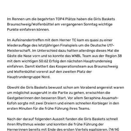
Im Rennen um die begehrten TOP4 Plätze haben die Girls Baskets
Braunschweig/Wolfenbüttel am vergangenen Sonntag wichtige
Punkte einfahren können.
Im Aufeinandertreffen mit dem Herner TC kam es quasi zu einer
Wiederauflage des letztjährigen Finalspiels um die Deutsche U17-
Meisterschaft. Im Unterschied dazu hatten allerdings dieses Mal die
Gäste die Nase vorn und so konnte das WNBL Team aus der Region 38
mit dem wichtigen 50:62 Erfolg den nächsten Hauptrundensieg
einfahren. Damit klettert das Kooperationsteam aus Braunschweig
und Wolfenbüttel vorerst auf den zweiten Platz der
Hauptrundengruppe Nord.
Obwohl die Girls Baskets bewusst schon am Vorabend angereist waren
um möglichst ausgeruht in die Partie zu gehen, erwischten die
Gastgeberinnen den besseren Start. Vor allem Seraphina Asuamah-
Kofoh sorgte mit zwei Dreiern und einem schnellen Korbleger in den
ersten Minuten für die frühe Führung ihres Teams.
Nach der darauf folgenden Auszeit fanden die Girls Baskets schnell
ihren Rhythmus wieder und konnten die frühe Führung der
Hernerinnen bereits mit Ende des ersten Viertels egalisieren. (14:14)