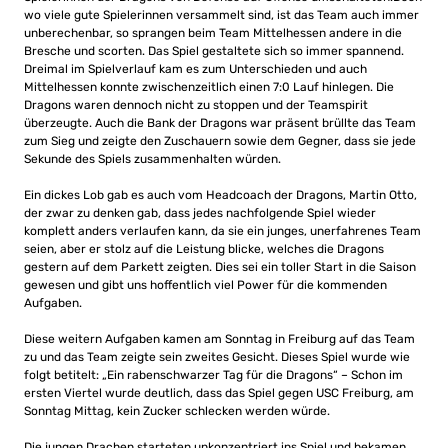
wo viele gute Spielerinnen versammelt sind, ist das Team auch immer
unberechenbar, so sprangen beim Team Mittelhessen andere in die
Bresche und scorten. Das Spiel gestaltete sich so immer spannend.
Dreimal im Spielverlauf kam es zum Unterschieden und auch
Mittelhessen konnte zwischenzeitlich einen 7:0 Lauf hinlegen. Die
Dragons waren dennoch nicht zu stoppen und der Teamspirit
überzeugte. Auch die Bank der Dragons war präsent brüllte das Team
zum Sieg und zeigte den Zuschauern sowie dem Gegner, dass sie jede
Sekunde des Spiels zusammenhalten würden.
Ein dickes Lob gab es auch vom Headcoach der Dragons, Martin Otto,
der zwar zu denken gab, dass jedes nachfolgende Spiel wieder
komplett anders verlaufen kann, da sie ein junges, unerfahrenes Team
seien, aber er stolz auf die Leistung blicke, welches die Dragons
gestern auf dem Parkett zeigten. Dies sei ein toller Start in die Saison
gewesen und gibt uns hoffentlich viel Power für die kommenden
Aufgaben.
Diese weitern Aufgaben kamen am Sonntag in Freiburg auf das Team
zu und das Team zeigte sein zweites Gesicht. Dieses Spiel wurde wie
folgt betitelt: „Ein rabenschwarzer Tag für die Dragons“ – Schon im
ersten Viertel wurde deutlich, dass das Spiel gegen USC Freiburg, am
Sonntag Mittag, kein Zucker schlecken werden würde.
Die jungen Drachen starteten unkonzentriert ins Spiel und bekamen