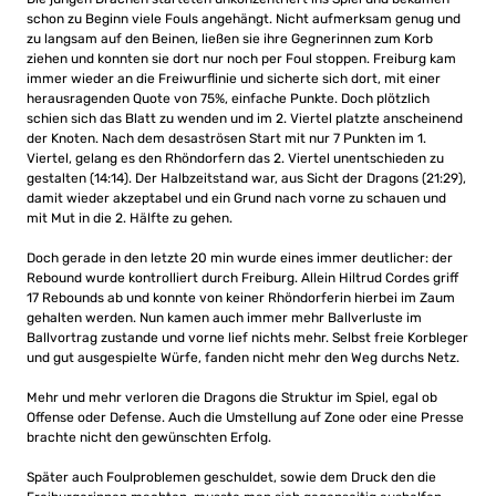
schon zu Beginn viele Fouls angehängt. Nicht aufmerksam genug und
zu langsam auf den Beinen, ließen sie ihre Gegnerinnen zum Korb
ziehen und konnten sie dort nur noch per Foul stoppen. Freiburg kam
immer wieder an die Freiwurflinie und sicherte sich dort, mit einer
herausragenden Quote von 75%, einfache Punkte. Doch plötzlich
schien sich das Blatt zu wenden und im 2. Viertel platzte anscheinend
der Knoten. Nach dem desaströsen Start mit nur 7 Punkten im 1.
Viertel, gelang es den Rhöndorfern das 2. Viertel unentschieden zu
gestalten (14:14). Der Halbzeitstand war, aus Sicht der Dragons (21:29),
damit wieder akzeptabel und ein Grund nach vorne zu schauen und
mit Mut in die 2. Hälfte zu gehen.
Doch gerade in den letzte 20 min wurde eines immer deutlicher: der
Rebound wurde kontrolliert durch Freiburg. Allein Hiltrud Cordes griff
17 Rebounds ab und konnte von keiner Rhöndorferin hierbei im Zaum
gehalten werden. Nun kamen auch immer mehr Ballverluste im
Ballvortrag zustande und vorne lief nichts mehr. Selbst freie Korbleger
und gut ausgespielte Würfe, fanden nicht mehr den Weg durchs Netz.
Mehr und mehr verloren die Dragons die Struktur im Spiel, egal ob
Offense oder Defense. Auch die Umstellung auf Zone oder eine Presse
brachte nicht den gewünschten Erfolg.
Später auch Foulproblemen geschuldet, sowie dem Druck den die