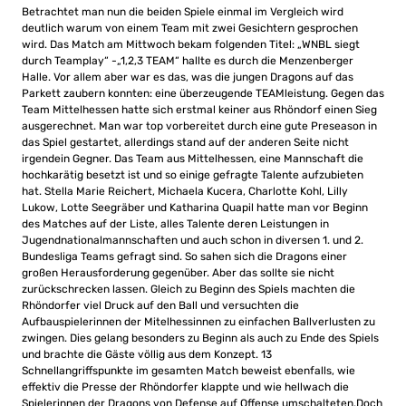
Betrachtet man nun die beiden Spiele einmal im Vergleich wird
deutlich warum von einem Team mit zwei Gesichtern gesprochen
wird. Das Match am Mittwoch bekam folgenden Titel: „WNBL siegt
durch Teamplay“ -„1,2,3 TEAM“ hallte es durch die Menzenberger
Halle. Vor allem aber war es das, was die jungen Dragons auf das
Parkett zaubern konnten: eine überzeugende TEAMleistung. Gegen das
Team Mittelhessen hatte sich erstmal keiner aus Rhöndorf einen Sieg
ausgerechnet. Man war top vorbereitet durch eine gute Preseason in
das Spiel gestartet, allerdings stand auf der anderen Seite nicht
irgendein Gegner. Das Team aus Mittelhessen, eine Mannschaft die
hochkarätig besetzt ist und so einige gefragte Talente aufzubieten
hat. Stella Marie Reichert, Michaela Kucera, Charlotte Kohl, Lilly
Lukow, Lotte Seegräber und Katharina Quapil hatte man vor Beginn
des Matches auf der Liste, alles Talente deren Leistungen in
Jugendnationalmannschaften und auch schon in diversen 1. und 2.
Bundesliga Teams gefragt sind. So sahen sich die Dragons einer
großen Herausforderung gegenüber. Aber das sollte sie nicht
zurückschrecken lassen. Gleich zu Beginn des Spiels machten die
Rhöndorfer viel Druck auf den Ball und versuchten die
Aufbauspielerinnen der Mitelhessinnen zu einfachen Ballverlusten zu
zwingen. Dies gelang besonders zu Beginn als auch zu Ende des Spiels
und brachte die Gäste völlig aus dem Konzept. 13
Schnellangriffspunkte im gesamten Match beweist ebenfalls, wie
effektiv die Presse der Rhöndorfer klappte und wie hellwach die
Spielerinnen der Dragons von Defense auf Offense umschalteten.Doch