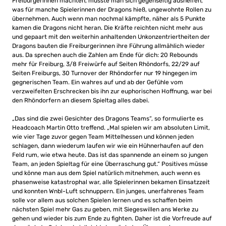
Freiburgerinnen machten, musste man sich gegenseitig aushelfen,
was für manche Spielerinnen der Dragons hieß, ungewohnte Rollen zu
übernehmen. Auch wenn man nochmal kämpfte, näher als 5 Punkte
kamen die Dragons nicht heran. Die Kräfte reichten nicht mehr aus
und gepaart mit den weiterhin anhaltenden Unkonzentriertheiten der
Dragons bauten die Freiburgerinnen ihre Führung allmählich wieder
aus. Da sprechen auch die Zahlen am Ende für dich: 20 Rebounds
mehr für Freiburg, 3/8 Freiwürfe auf Seiten Rhöndorfs, 22/29 auf
Seiten Freiburgs, 30 Turnover der Rhöndorfer nur 19 hingegen im
gegnerischen Team. Ein wahres auf und ab der Gefühle vom
verzweifelten Erschrecken bis ihn zur euphorischen Hoffnung, war bei
den Rhöndorfern an diesem Spieltag alles dabei.
„Das sind die zwei Gesichter des Dragons Teams“, so formulierte es
Headcoach Martin Otto treffend. „Mal spielen wir am absoluten Limit,
wie vier Tage zuvor gegen Team Mittelhessen und können jeden
schlagen, dann wiederum laufen wir wie ein Hühnerhaufen auf den
Feld rum, wie etwa heute. Das ist das spannende an einem so jungen
Team, an jeden Spieltag für eine Überraschung gut.“ Positives müsse
und könne man aus dem Spiel natürlich mitnehmen, auch wenn es
phasenweise katastrophal war, alle Spielerinnen bekamen Einsatzzeit
und konnten Wnbl-Luft schnuppern. Ein junges, unerfahrenes Team
solle vor allem aus solchen Spielen lernen und es schaffen beim
nächsten Spiel mehr Gas zu geben, mit Siegeswillen ans Werke zu
gehen und wieder bis zum Ende zu fighten. Daher ist die Vorfreude auf