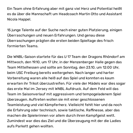
Ein Team ohne Erfahrung aber mit ganz viel Herz und Potential heißt
es da über die Mannschaft um Headcoach Martin Otto und Assistant
Nicola Happel.
15 junge Talente auf der Suche nach einer guten Platzierung, einigen
Überraschungen und neuen Erfahrungen. Und genau diese
Überraschungen prägten die ersten beiden Spieltage des frisch
formierten Teams.
Die WNBL-Saison startete für das U 17 Team der Dragons Rhöndorf am
Mittwoch, den 19.10, um 17 Uhr, in der Menzenberger Halle gegen das
Team Mittelhessen und sollte am Sonntag, den 23.10, um 12:00 Uhr,
beim USC Freiburg bereits weitergehen. Nach langer und harter
Vorbereitung waren alle heiß auf das Spiel und konnten es kaum
erwarten ihr Trikot überzustreifen. Für viele der Mädels war dies sogar
das erste Mal im Jersey mit WNBL Aufdruck. Auf dem Feld will das
Team im Saisonverlauf mit aggressivem und tempogeladenem Spiel
überzeugen. Auftreten wollen sie mit einer geschlossenen
Teamleistung und viel Kämpferherz. Vielleicht fehlt hier und da noch
die Erfahrung oder technisch, sowie taktische, Raffinesse, aber das
machen die Spielerinnen vor allem durch ihren Kampfgeist wett.
Zumindest war dies das Ziel und die Überzeugung mit der die Ladies
aufs Parkett gehen wollten.