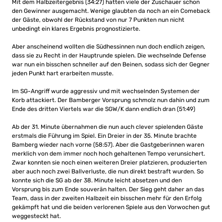
Mit dem Halbzeitergebnis (34:27) hatten viele der Zuschauer schon
den Gewinner ausgemacht. Wenige glaubten da noch an ein Comeback
der Gäste, obwohl der Rückstand von nur 7 Punkten nun nicht
unbedingt ein klares Ergebnis prognostizierte.
Aber anscheinend wollten die Südhessinnen nun doch endlich zeigen,
dass sie zu Recht in der Hauptrunde spielen. Die wechselnde Defense
war nun ein bisschen schneller auf den Beinen, sodass sich der Gegner
jeden Punkt hart erarbeiten musste.
Im SG-Angriff wurde aggressiv und mit wechselnden Systemen der
Korb attackiert. Der Bamberger Vorsprung schmolz nun dahin und zum
Ende des dritten Viertels war die SGW/K dann endlich dran (51:49)
Ab der 31. Minute übernahmen die nun auch clever spielenden Gäste
erstmals die Führung im Spiel. Ein Dreier in der 35. Minute brachte
Bamberg wieder nach vorne (58:57). Aber die Gastgeberinnen waren
merklich von dem immer noch hoch gehaltenen Tempo verunsichert.
Zwar konnten sie noch einen weiteren Dreier platzieren, produzierten
aber auch noch zwei Ballverluste, die nun direkt bestraft wurden. So
konnte sich die SG ab der 38. Minute leicht absetzen und den
Vorsprung bis zum Ende souverän halten. Der Sieg geht daher an das
Team, dass in der zweiten Halbzeit ein bisschen mehr für den Erfolg
gekämpft hat und die beiden verlorenen Spiele aus den Vorwochen gut
weggesteckt hat.