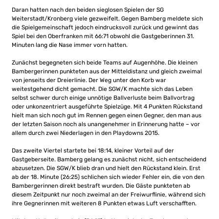
Daran hatten nach den beiden sieglosen Spielen der SG
Weiterstadt/Kronberg viele gezweifelt. Gegen Bamberg meldete sich
die Spielgemeinschaft jedoch eindrucksvoll zurück und gewinnt das
Spiel bei den Oberfranken mit 66:71 obwohl die Gastgeberinnen 31.
Minuten lang die Nase immer vorn hatten.
Zunächst begegneten sich beide Teams auf Augenhöhe. Die kleinen
Bambergerinnen punkteten aus der Mitteldistanz und gleich zweimal
von jenseits der Dreierlinie. Der Weg unter den Korb war
weitestgehend dicht gemacht. Die SGW/K machte sich das Leben
selbst schwer durch einige unnötige Ballverluste beim Ballvortrag
oder unkonzentriert ausgeführte Spielzüge. Mit 4 Punkten Rückstand
hielt man sich noch gut im Rennen gegen einen Gegner, den man aus
der letzten Saison noch als unangenehmer in Erinnerung hatte – vor
allem durch zwei Niederlagen in den Playdowns 2015.
Das zweite Viertel startete bei 18:14, kleiner Vorteil auf der
Gastgeberseite. Bamberg gelang es zunächst nicht, sich entscheidend
abzusetzen. Die SGW/K blieb dran und hielt den Rückstand klein. Erst
ab der 18. Minute (26:25) schlichen sich wieder Fehler ein, die von den
Bambergerinnen direkt bestraft wurden. Die Gäste punkteten ab
diesem Zeitpunkt nur noch zweimal an der Freiwurflinie, während sich
ihre Gegnerinnen mit weiteren 8 Punkten etwas Luft verschafften.