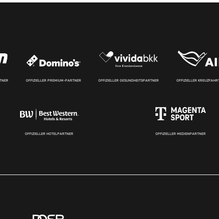
RTNER
OFFIZIELLER PREMIUM-PARTNER
OFFIZIELLER GESUNDHEITSPARTNER
OFFIZIELLER KREUZFAH
OFFIZIELLER HOTELPARTNER
OFFIZIELLER MEDIENPARTNER