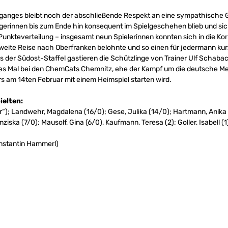
ganges bleibt noch der abschließende Respekt an eine sympathische 
ägerinnen bis zum Ende hin konsequent im Spielgeschehen blieb und si
nkteverteilung – insgesamt neun Spielerinnen konnten sich in die Korb
ie weite Reise nach Oberfranken belohnte und so einen für jedermann k
 der Südost-Staffel gastieren die Schützlinge von Trainer Ulf Scha
tes Mal bei den ChemCats Chemnitz, ehe der Kampf um die deutsche Me
s am 14ten Februar mit einem Heimspiel starten wird.
ielten:
er“); Landwehr, Magdalena (16/0); Gese, Julika (14/0); Hartmann, Anika 
iska (7/0); Mausolf, Gina (6/0), Kaufmann, Teresa (2); Goller, Isabell (1)
nstantin Hammerl)