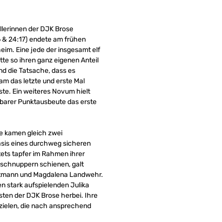
llerinnen der DJK Brose
6 & 24:17) endete am frühen
im. Eine jede der insgesamt elf
te so ihren ganz eigenen Anteil
d die Tatsache, dass es
am das letzte und erste Mal
ste. Ein weiteres Novum hielt
tbarer Punktausbeute das erste
te kamen gleich zwei
asis eines durchweg sicheren
tets tapfer im Rahmen ihrer
 schnuppern schienen, galt
 Hartmann und Magdalena Landwehr.
n stark aufspielenden Julika
sten der DJK Brose herbei. Ihre
zielen, die nach ansprechend