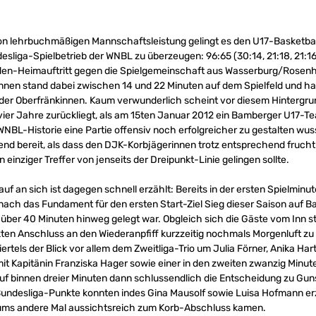
schon lehrbuchmäßigen Mannschaftsleistung gelingt es den U17-Basketba
sliga-Spielbetrieb der WNBL zu überzeugen: 96:65 (30:14, 21:18, 21:1
en-Heimauftritt gegen die Spielgemeinschaft aus Wasserburg/Rosenhe
nen stand dabei zwischen 14 und 22 Minuten auf dem Spielfeld und hat
er Oberfränkinnen. Kaum verwunderlich scheint vor diesem Hintergrun
 vier Jahre zurückliegt, als am 15ten Januar 2012 ein Bamberger U17-Te
WNBL-Historie eine Partie offensiv noch erfolgreicher zu gestalten wus
end bereit, als dass den DJK-Korbjägerinnen trotz entsprechend fruch
n einziger Treffer von jenseits der Dreipunkt-Linie gelingen sollte.
auf an sich ist dagegen schnell erzählt: Bereits in der ersten Spielminu
ch das Fundament für den ersten Start-Ziel Sieg dieser Saison auf B
über 40 Minuten hinweg gelegt war. Obgleich sich die Gäste vom Inn s
kten Anschluss an den Wiederanpfiff kurzzeitig nochmals Morgenluft zu
Viertels der Blick vor allem dem Zweitliga-Trio um Julia Förner, Anika
t Kapitänin Franziska Hager sowie einer in den zweiten zwanzig Minute
uf binnen dreier Minuten dann schlussendlich die Entscheidung zu Gun
Bundesliga-Punkte konnten indes Gina Mausolf sowie Luisa Hofmann er
n ums andere Mal aussichtsreich zum Korb-Abschluss kamen.