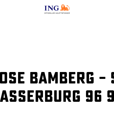
OFFIZIELLER HAUPTSPONSOR
ose Bamberg – 
sserburg 96 96