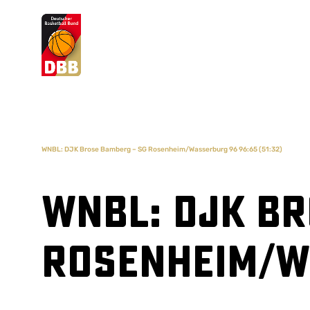
Suchvorschläge
Lorem Ipsum
Dolor Sit
Amet Valputo
WNBL: DJK Brose Bamberg – SG Rosenheim/Wasserburg 96 96:65 (51:32)
WNBL: DJK Br
Rosenheim/Wa