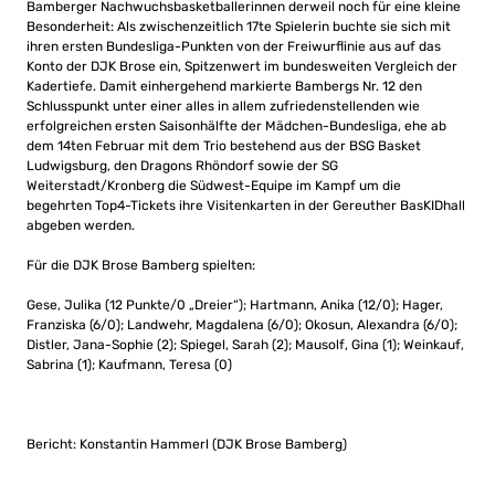
Bamberger Nachwuchsbasketballerinnen derweil noch für eine kleine
Besonderheit: Als zwischenzeitlich 17te Spielerin buchte sie sich mit
ihren ersten Bundesliga-Punkten von der Freiwurflinie aus auf das
Konto der DJK Brose ein, Spitzenwert im bundesweiten Vergleich der
Kadertiefe. Damit einhergehend markierte Bambergs Nr. 12 den
Schlusspunkt unter einer alles in allem zufriedenstellenden wie
erfolgreichen ersten Saisonhälfte der Mädchen-Bundesliga, ehe ab
dem 14ten Februar mit dem Trio bestehend aus der BSG Basket
Ludwigsburg, den Dragons Rhöndorf sowie der SG
Weiterstadt/Kronberg die Südwest-Equipe im Kampf um die
begehrten Top4-Tickets ihre Visitenkarten in der Gereuther BasKIDhall
abgeben werden.
Für die DJK Brose Bamberg spielten:
Gese, Julika (12 Punkte/0 „Dreier“); Hartmann, Anika (12/0); Hager,
Franziska (6/0); Landwehr, Magdalena (6/0); Okosun, Alexandra (6/0);
Distler, Jana-Sophie (2); Spiegel, Sarah (2); Mausolf, Gina (1); Weinkauf,
Sabrina (1); Kaufmann, Teresa (0)
Bericht: Konstantin Hammerl (DJK Brose Bamberg)