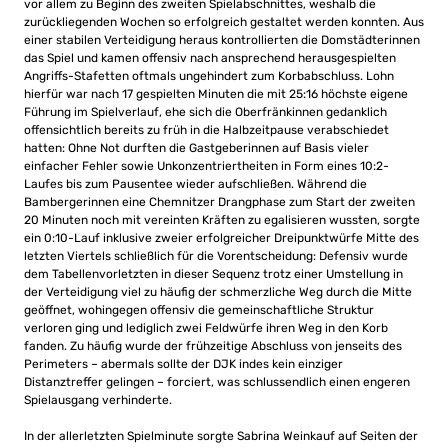
vor allem zu Beginn des zweiten Spielabschnittes, weshalb die
zurückliegenden Wochen so erfolgreich gestaltet werden konnten. Aus
einer stabilen Verteidigung heraus kontrollierten die Domstädterinnen
das Spiel und kamen offensiv nach ansprechend herausgespielten
Angriffs-Stafetten oftmals ungehindert zum Korbabschluss. Lohn
hierfür war nach 17 gespielten Minuten die mit 25:16 höchste eigene
Führung im Spielverlauf, ehe sich die Oberfränkinnen gedanklich
offensichtlich bereits zu früh in die Halbzeitpause verabschiedet
hatten: Ohne Not durften die Gastgeberinnen auf Basis vieler
einfacher Fehler sowie Unkonzentriertheiten in Form eines 10:2-
Laufes bis zum Pausentee wieder aufschließen. Während die
Bambergerinnen eine Chemnitzer Drangphase zum Start der zweiten
20 Minuten noch mit vereinten Kräften zu egalisieren wussten, sorgte
ein 0:10-Lauf inklusive zweier erfolgreicher Dreipunktwürfe Mitte des
letzten Viertels schließlich für die Vorentscheidung: Defensiv wurde
dem Tabellenvorletzten in dieser Sequenz trotz einer Umstellung in
der Verteidigung viel zu häufig der schmerzliche Weg durch die Mitte
geöffnet, wohingegen offensiv die gemeinschaftliche Struktur
verloren ging und lediglich zwei Feldwürfe ihren Weg in den Korb
fanden. Zu häufig wurde der frühzeitige Abschluss von jenseits des
Perimeters – abermals sollte der DJK indes kein einziger
Distanztreffer gelingen – forciert, was schlussendlich einen engeren
Spielausgang verhinderte.
In der allerletzten Spielminute sorgte Sabrina Weinkauf auf Seiten der