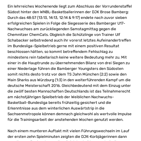
Ein lehrreiches Wochenende liegt zum Abschluss der Vorrundenstaffel
Südost hinter den WNBL-Basketballerinnen der DJK Brose Bamberg:
Durch das 48:57 (13:13, 14:13, 12:14 & 9:17) endete nach zuvor sieben
erfolgreichen Spielen in Folge die Siegesserie des Bamberger U17-
Nachwuchses am zurückliegenden Samstagmittag gegen die
Chemnitzer ChemCats. Obgleich die Schützlinge von Trainer Ulf
Schabacker selbstredend auch ihr vorerst letztes Aufeinandertreffen
im Bundesliga-Spielbetrieb gerne mit einem positiven Resultat
beschlossen hätten, so kommt betreffendem Fehlschlag zu
mindestens rein tabellarisch keine weitere Bedeutung mehr zu. Mit
einer in die Hauptrunde zu übernehmenden Bilanz von drei Siegen zu
einer Niederlage führen die Bamberger Youngsters den Südosten
somit nichts desto trotz vor dem TS Jahn München (2:2) sowie den
Main Sharks aus Würzburg (1:3) in den weiterführenden Kampf um die
deutsche Meisterschaft 2016. Gleichbedeutend mit dem Einzug unter
die zwölf besten Mannschaften Deutschlands ist das Teilnahmerecht
am nächstjährigen Spielbetrieb der Weiblichen Nachwuchs-
Basketball-Bundesliga bereits frühzeitig gesichert und die
Erkenntnisse aus dem winterlichen Auswärtstrip in die
Sachsenmetropole können demnach gleichwohl als wertvolle Impulse
für die Trainingsarbeit der anstehenden Wochen genutzt werden.
Nach einem munteren Auftakt mit vielen Führungswechseln im Lauf
der ersten zehn Spielminuten zeigten die DJK-Korbjägerinnen dann