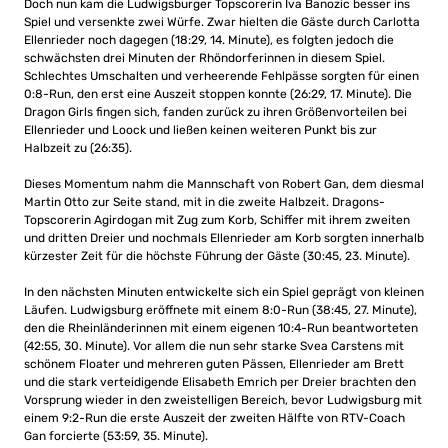
Doch nun kam die Ludwigsburger Topscorerin Iva Banozic besser ins
Spiel und versenkte zwei Würfe. Zwar hielten die Gäste durch Carlotta
Ellenrieder noch dagegen (18:29, 14. Minute), es folgten jedoch die
schwächsten drei Minuten der Rhöndorferinnen in diesem Spiel.
Schlechtes Umschalten und verheerende Fehlpässe sorgten für einen
0:8-Run, den erst eine Auszeit stoppen konnte (26:29, 17. Minute). Die
Dragon Girls fingen sich, fanden zurück zu ihren Größenvorteilen bei
Ellenrieder und Loock und ließen keinen weiteren Punkt bis zur
Halbzeit zu (26:35).
Dieses Momentum nahm die Mannschaft von Robert Gan, dem diesmal
Martin Otto zur Seite stand, mit in die zweite Halbzeit. Dragons-
Topscorerin Agirdogan mit Zug zum Korb, Schiffer mit ihrem zweiten
und dritten Dreier und nochmals Ellenrieder am Korb sorgten innerhalb
kürzester Zeit für die höchste Führung der Gäste (30:45, 23. Minute).
In den nächsten Minuten entwickelte sich ein Spiel geprägt von kleinen
Läufen. Ludwigsburg eröffnete mit einem 8:0-Run (38:45, 27. Minute),
den die Rheinländerinnen mit einem eigenen 10:4-Run beantworteten
(42:55, 30. Minute). Vor allem die nun sehr starke Svea Carstens mit
schönem Floater und mehreren guten Pässen, Ellenrieder am Brett
und die stark verteidigende Elisabeth Emrich per Dreier brachten den
Vorsprung wieder in den zweistelligen Bereich, bevor Ludwigsburg mit
einem 9:2-Run die erste Auszeit der zweiten Hälfte von RTV-Coach
Gan forcierte (53:59, 35. Minute).