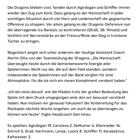
Die Dragons blieben cool, fanden durch Agirdogan und Schiffer immer
wieder den Zug zum Korb. Dazu gelang es der Mannschaft in jeder
wichtigen Situation durch viel Herz und Leidenschaft die gegnerische
Offensive zu stoppen. Vor allem gelang es der Dragons-Defensive nun
die überragende Iva Banozic zu kontrollieren (55:65, 38. Minute) und
letztlich mit Nervenstärke an der Freiwurfllinie den Sieg in trockene
Tücher zu bringen.
Begeistert zeigte sich unter anderem der heutige Assistant Coach
Martin Otto von der Teamleistung der Dragons: „Die Mannschaft
überzeugte heute durch die bemerkenswerte Energie aller
Spielerinnen. Nicht nur die, die auf dem Feld standen, sondern
insbesondere die Spielerinnen auf der Bank sorgten für eine
Atmosphäre, für die sie sich ein riesen Kompliment verdient haben.“
„Ich bin stolz darauf, wie die Mädels trotz der großen Bedeutung des
Spiels mit dem Druck umgegangen sind, den wir bewusst verstärkt
haben. Nun müssen wir genauso fokussiert die Vorbereitung für das
Rückspiel nächste Woche angehen, um auch da so überzeugen zu
können wie heute“ fügte Headcoach Gan hinzu.
Es spielten: Agirdogan 19, Carstens 2, DeMuirier 6, Ellenrieder 16,
Emrich 5, Graß, Hartmann, Lenze, Loock 8, Schiffer 11, Karabatova,
Kaltwasser 2.