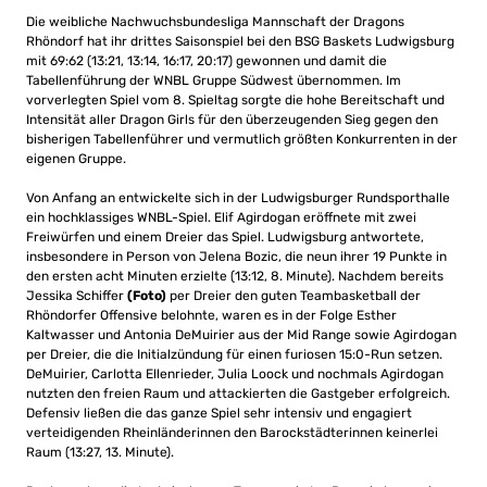
Die weibliche Nachwuchsbundesliga Mannschaft der Dragons
Rhöndorf hat ihr drittes Saisonspiel bei den BSG Baskets Ludwigsburg
mit 69:62 (13:21, 13:14, 16:17, 20:17) gewonnen und damit die
Tabellenführung der WNBL Gruppe Südwest übernommen. Im
vorverlegten Spiel vom 8. Spieltag sorgte die hohe Bereitschaft und
Intensität aller Dragon Girls für den überzeugenden Sieg gegen den
bisherigen Tabellenführer und vermutlich größten Konkurrenten in der
eigenen Gruppe.
Von Anfang an entwickelte sich in der Ludwigsburger Rundsporthalle
ein hochklassiges WNBL-Spiel. Elif Agirdogan eröffnete mit zwei
Freiwürfen und einem Dreier das Spiel. Ludwigsburg antwortete,
insbesondere in Person von Jelena Bozic, die neun ihrer 19 Punkte in
den ersten acht Minuten erzielte (13:12, 8. Minute). Nachdem bereits
Jessika Schiffer
(Foto)
per Dreier den guten Teambasketball der
Rhöndorfer Offensive belohnte, waren es in der Folge Esther
Kaltwasser und Antonia DeMuirier aus der Mid Range sowie Agirdogan
per Dreier, die die Initialzündung für einen furiosen 15:0-Run setzen.
DeMuirier, Carlotta Ellenrieder, Julia Loock und nochmals Agirdogan
nutzten den freien Raum und attackierten die Gastgeber erfolgreich.
Defensiv ließen die das ganze Spiel sehr intensiv und engagiert
verteidigenden Rheinländerinnen den Barockstädterinnen keinerlei
Raum (13:27, 13. Minute).