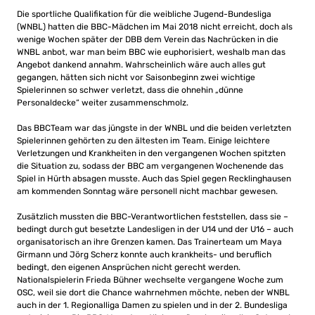
Die sportliche Qualifikation für die weibliche Jugend-Bundesliga
(WNBL) hatten die BBC-Mädchen im Mai 2018 nicht erreicht, doch als
wenige Wochen später der DBB dem Verein das Nachrücken in die
WNBL anbot, war man beim BBC wie euphorisiert, weshalb man das
Angebot dankend annahm. Wahrscheinlich wäre auch alles gut
gegangen, hätten sich nicht vor Saisonbeginn zwei wichtige
Spielerinnen so schwer verletzt, dass die ohnehin „dünne
Personaldecke“ weiter zusammenschmolz.
Das BBCTeam war das jüngste in der WNBL und die beiden verletzten
Spielerinnen gehörten zu den ältesten im Team. Einige leichtere
Verletzungen und Krankheiten in den vergangenen Wochen spitzten
die Situation zu, sodass der BBC am vergangenen Wochenende das
Spiel in Hürth absagen musste. Auch das Spiel gegen Recklinghausen
am kommenden Sonntag wäre personell nicht machbar gewesen.
Zusätzlich mussten die BBC-Verantwortlichen feststellen, dass sie –
bedingt durch gut besetzte Landesligen in der U14 und der U16 – auch
organisatorisch an ihre Grenzen kamen. Das Trainerteam um Maya
Girmann und Jörg Scherz konnte auch krankheits- und beruflich
bedingt, den eigenen Ansprüchen nicht gerecht werden.
Nationalspielerin Frieda Bühner wechselte vergangene Woche zum
OSC, weil sie dort die Chance wahrnehmen möchte, neben der WNBL
auch in der 1. Regionalliga Damen zu spielen und in der 2. Bundesliga