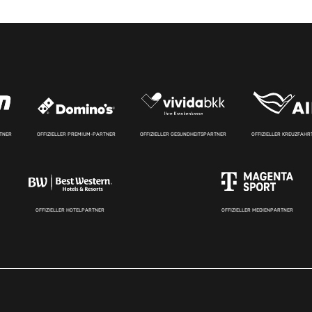
RTNER
OFFIZIELLER PREMIUM-PARTNER
OFFIZIELLER GESUNDHEITSPARTNER
OFFIZIELLER KREUZFAH
OFFIZIELLER HOTELPARTNER
OFFIZIELLER MEDIENPARTNER