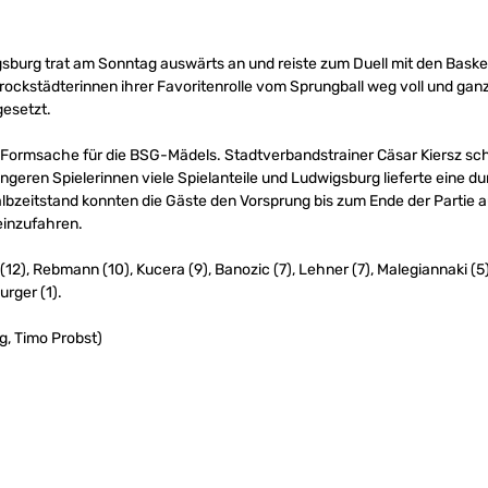
urg trat am Sonntag auswärts an und reiste zum Duell mit den Baske
ockstädterinnen ihrer Favoritenrolle vom Sprungball weg voll und ganz
gesetzt.
 Formsache für die BSG-Mädels. Stadtverbandstrainer Cäsar Kiersz sc
ngeren Spielerinnen viele Spielanteile und Ludwigsburg lieferte eine 
bzeitstand konnten die Gäste den Vorsprung bis zum Ende der Partie 
 einzufahren.
12), Rebmann (10), Kucera (9), Banozic (7), Lehner (7), Malegiannaki (5), 
urger (1).
g, Timo Probst)