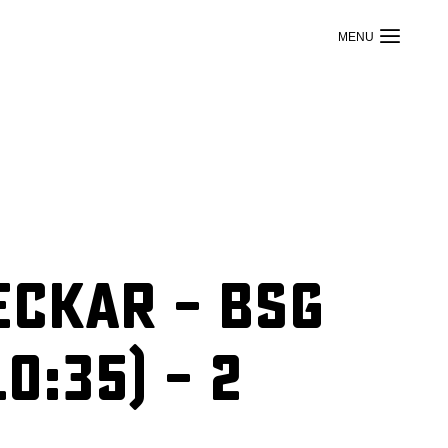
eckar – BSG
0:35) – 2