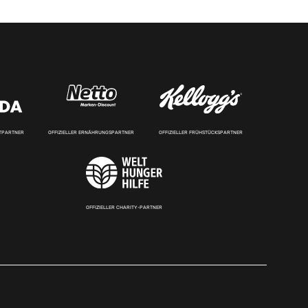
RTPARTNER
OFFIZIELLER ERNÄHRUNGSPARTNER
OFFIZIELLER FRÜHSTÜCKSPARTNER
OFFIZIELLER CHARITY-PARTNER