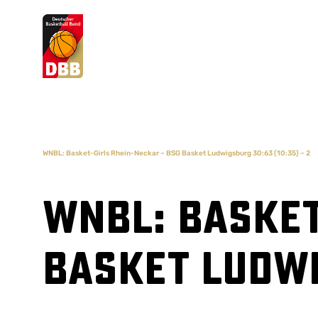
Suchvorschläge
Lorem Ipsum
Dolor Sit
Amet Valputo
WNBL: Basket-Girls Rhein-Neckar – BSG Basket Ludwigsburg 30:63 (10:35) – 2
WNBL: Basket
Basket Ludwi