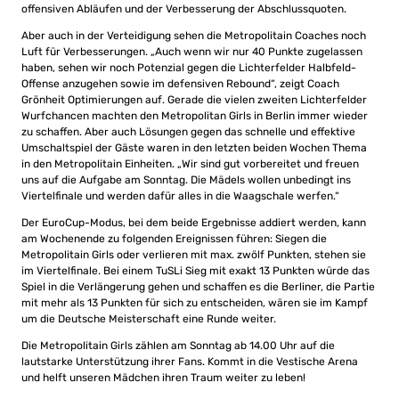
offensiven Abläufen und der Verbesserung der Abschlussquoten.
Aber auch in der Verteidigung sehen die Metropolitain Coaches noch
Luft für Verbesserungen. „Auch wenn wir nur 40 Punkte zugelassen
haben, sehen wir noch Potenzial gegen die Lichterfelder Halbfeld-
Offense anzugehen sowie im defensiven Rebound“, zeigt Coach
Grönheit Optimierungen auf. Gerade die vielen zweiten Lichterfelder
Wurfchancen machten den Metropolitan Girls in Berlin immer wieder
zu schaffen. Aber auch Lösungen gegen das schnelle und effektive
Umschaltspiel der Gäste waren in den letzten beiden Wochen Thema
in den Metropolitain Einheiten. „Wir sind gut vorbereitet und freuen
uns auf die Aufgabe am Sonntag. Die Mädels wollen unbedingt ins
Viertelfinale und werden dafür alles in die Waagschale werfen.“
Der EuroCup-Modus, bei dem beide Ergebnisse addiert werden, kann
am Wochenende zu folgenden Ereignissen führen: Siegen die
Metropolitain Girls oder verlieren mit max. zwölf Punkten, stehen sie
im Viertelfinale. Bei einem TuSLi Sieg mit exakt 13 Punkten würde das
Spiel in die Verlängerung gehen und schaffen es die Berliner, die Partie
mit mehr als 13 Punkten für sich zu entscheiden, wären sie im Kampf
um die Deutsche Meisterschaft eine Runde weiter.
Die Metropolitain Girls zählen am Sonntag ab 14.00 Uhr auf die
lautstarke Unterstützung ihrer Fans. Kommt in die Vestische Arena
und helft unseren Mädchen ihren Traum weiter zu leben!