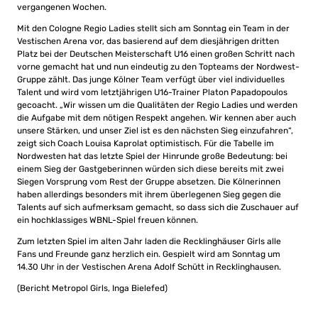
vergangenen Wochen.
Mit den Cologne Regio Ladies stellt sich am Sonntag ein Team in der
Vestischen Arena vor, das basierend auf dem diesjährigen dritten
Platz bei der Deutschen Meisterschaft U16 einen großen Schritt nach
vorne gemacht hat und nun eindeutig zu den Topteams der Nordwest-
Gruppe zählt. Das junge Kölner Team verfügt über viel individuelles
Talent und wird vom letztjährigen U16-Trainer Platon Papadopoulos
gecoacht. „Wir wissen um die Qualitäten der Regio Ladies und werden
die Aufgabe mit dem nötigen Respekt angehen. Wir kennen aber auch
unsere Stärken, und unser Ziel ist es den nächsten Sieg einzufahren“,
zeigt sich Coach Louisa Kaprolat optimistisch. Für die Tabelle im
Nordwesten hat das letzte Spiel der Hinrunde große Bedeutung: bei
einem Sieg der Gastgeberinnen würden sich diese bereits mit zwei
Siegen Vorsprung vom Rest der Gruppe absetzen. Die Kölnerinnen
haben allerdings besonders mit ihrem überlegenen Sieg gegen die
Talents auf sich aufmerksam gemacht, so dass sich die Zuschauer auf
ein hochklassiges WBNL-Spiel freuen können.
Zum letzten Spiel im alten Jahr laden die Recklinghäuser Girls alle
Fans und Freunde ganz herzlich ein. Gespielt wird am Sonntag um
14.30 Uhr in der Vestischen Arena Adolf Schütt in Recklinghausen.
(Bericht Metropol Girls, Inga Bielefed)