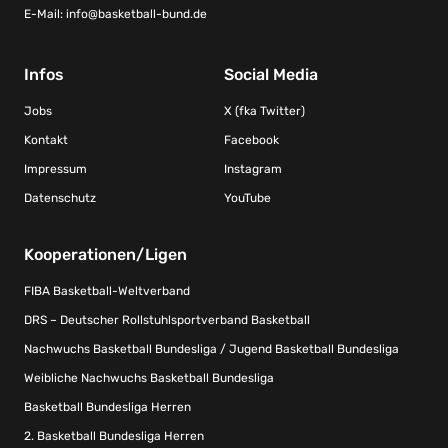
E-Mail:
info@basketball-bund.de
Infos
Social Media
Jobs
X (fka Twitter)
Kontakt
Facebook
Impressum
Instagram
Datenschutz
YouTube
Kooperationen/Ligen
FIBA Basketball-Weltverband
DRS – Deutscher Rollstuhlsportverband Basketball
Nachwuchs Basketball Bundesliga / Jugend Basketball Bundesliga
Weibliche Nachwuchs Basketball Bundesliga
Basketball Bundesliga Herren
2. Basketball Bundesliga Herren