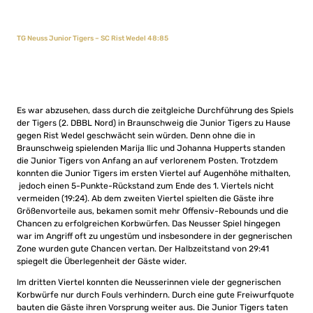
TG Neuss Junior Tigers – SC Rist Wedel 48:85
Es war abzusehen, dass durch die zeitgleiche Durchführung des Spiels
der Tigers (2. DBBL Nord) in Braunschweig die Junior Tigers zu Hause
gegen Rist Wedel geschwächt sein würden. Denn ohne die in
Braunschweig spielenden Marija Ilic und Johanna Hupperts standen
die Junior Tigers von Anfang an auf verlorenem Posten. Trotzdem
konnten die Junior Tigers im ersten Viertel auf Augenhöhe mithalten,
jedoch einen 5-Punkte-Rückstand zum Ende des 1. Viertels nicht
vermeiden (19:24). Ab dem zweiten Viertel spielten die Gäste ihre
Größenvorteile aus, bekamen somit mehr Offensiv-Rebounds und die
Chancen zu erfolgreichen Korbwürfen. Das Neusser Spiel hingegen
war im Angriff oft zu ungestüm und insbesondere in der gegnerischen
Zone wurden gute Chancen vertan. Der Halbzeitstand von 29:41
spiegelt die Überlegenheit der Gäste wider.
Im dritten Viertel konnten die Neusserinnen viele der gegnerischen
Korbwürfe nur durch Fouls verhindern. Durch eine gute Freiwurfquote
bauten die Gäste ihren Vorsprung weiter aus. Die Junior Tigers taten