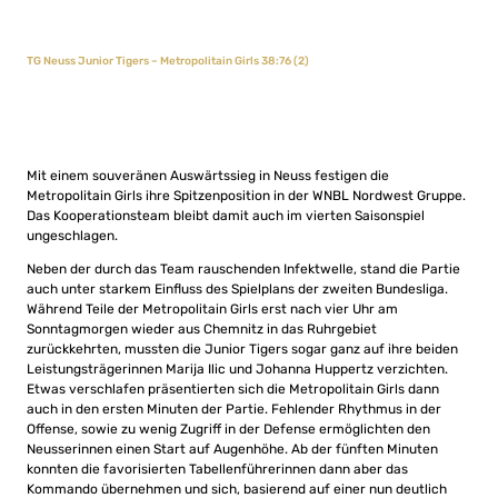
TG Neuss Junior Tigers – Metropolitain Girls 38:76 (2)
Mit einem souveränen Auswärtssieg in Neuss festigen die
Metropolitain Girls ihre Spitzenposition in der WNBL Nordwest Gruppe.
Das Kooperationsteam bleibt damit auch im vierten Saisonspiel
ungeschlagen.
Neben der durch das Team rauschenden Infektwelle, stand die Partie
auch unter starkem Einfluss des Spielplans der zweiten Bundesliga.
Während Teile der Metropolitain Girls erst nach vier Uhr am
Sonntagmorgen wieder aus Chemnitz in das Ruhrgebiet
zurückkehrten, mussten die Junior Tigers sogar ganz auf ihre beiden
Leistungsträgerinnen Marija Ilic und Johanna Huppertz verzichten.
Etwas verschlafen präsentierten sich die Metropolitain Girls dann
auch in den ersten Minuten der Partie. Fehlender Rhythmus in der
Offense, sowie zu wenig Zugriff in der Defense ermöglichten den
Neusserinnen einen Start auf Augenhöhe. Ab der fünften Minuten
konnten die favorisierten Tabellenführerinnen dann aber das
Kommando übernehmen und sich, basierend auf einer nun deutlich