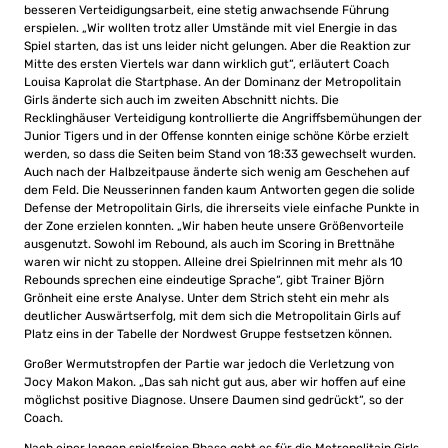
besseren Verteidigungsarbeit, eine stetig anwachsende Führung
erspielen. „Wir wollten trotz aller Umstände mit viel Energie in das
Spiel starten, das ist uns leider nicht gelungen. Aber die Reaktion zur
Mitte des ersten Viertels war dann wirklich gut“, erläutert Coach
Louisa Kaprolat die Startphase. An der Dominanz der Metropolitain
Girls änderte sich auch im zweiten Abschnitt nichts. Die
Recklinghäuser Verteidigung kontrollierte die Angriffsbemühungen der
Junior Tigers und in der Offense konnten einige schöne Körbe erzielt
werden, so dass die Seiten beim Stand von 18:33 gewechselt wurden.
Auch nach der Halbzeitpause änderte sich wenig am Geschehen auf
dem Feld. Die Neusserinnen fanden kaum Antworten gegen die solide
Defense der Metropolitain Girls, die ihrerseits viele einfache Punkte in
der Zone erzielen konnten. „Wir haben heute unsere Größenvorteile
ausgenutzt. Sowohl im Rebound, als auch im Scoring in Brettnähe
waren wir nicht zu stoppen. Alleine drei Spielrinnen mit mehr als 10
Rebounds sprechen eine eindeutige Sprache“, gibt Trainer Björn
Grönheit eine erste Analyse. Unter dem Strich steht ein mehr als
deutlicher Auswärtserfolg, mit dem sich die Metropolitain Girls auf
Platz eins in der Tabelle der Nordwest Gruppe festsetzen können.
Großer Wermutstropfen der Partie war jedoch die Verletzung von
Jocy Makon Makon. „Das sah nicht gut aus, aber wir hoffen auf eine
möglichst positive Diagnose. Unsere Daumen sind gedrückt“, so der
Coach.