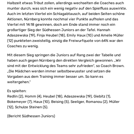
Halbzeit etwas Tribut zollen, allerdings wechselten die Coaches auch
munter durch, was sich ein wenig negativ auf den Spielfluss auswirkte.
Auch im letzten Viertel ein Schlagabtausch, auf beiden Seiten schöne
Aktionen, Nürnberg konnte nochmal vier Punkte aufholen und das
Viertel mit 14:18 gewinnen, doch am Ende stand immer noch ein
großartiger Sieg der Südhessen Juniors an der Tafel. Hannah
Adaszewska (19), Finja Heubel (18), Emily Haux (10) und Amelie Müller
(12) punkteten zweistellig, einzig die Freiwurfquote von 64% war den
Coaches zu wenig.
Mit diesem Sieg springen die Juniors auf Rang zwei der Tabelle und
haben auch gegen Nürnberg den direkten Vergleich gewonnen. „Wir
sind mit der Entwicklung des Teams sehr zufrieden“, so Coach Brown.
„Die Mädchen werden immer selbstbewusster und setzen die
Vorgaben aus dem Training immer besser um. So kann es
weitergehen.“
Es spielten:
Redlin (2), Homm (4), Heubel (18), Adaszewska (19), Giebitz (1),
Bokemeyer (7), Haux (10), Beising (5), Seeliger, Romanou (2), Müller
(12), Schulze Steinen (5).
(Bericht Südhessen Juniors)