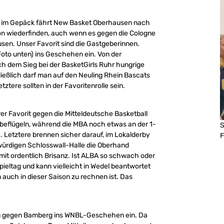
rls im Gepäck fährt New Basket Oberhausen nach
tion wiederfinden, auch wenn es gegen die Cologne
usen. Unser Favorit sind die Gastgeberinnen.
Foto unten) ins Geschehen ein. Von der
h dem Sieg bei der BasketGirls Ruhr hungrige
ließlich darf man auf den Neuling Rhein Bascats
tztere sollten in der Favoritenrolle sein.
arer Favorit gegen die Mitteldeutsche Basketball
 beflügeln, während die MBA noch etwas an der 1-
S
Letztere brennen sicher darauf, im Lokalderby
F
rwürdigen Schlosswall-Halle die Oberhand
e mit ordentlich Brisanz. Ist ALBA so schwach oder
Spieltag und kann vielleicht in Wedel beantwortet
 auch in dieser Saison zu rechnen ist. Das
um gegen Bamberg ins WNBL-Geschehen ein. Da