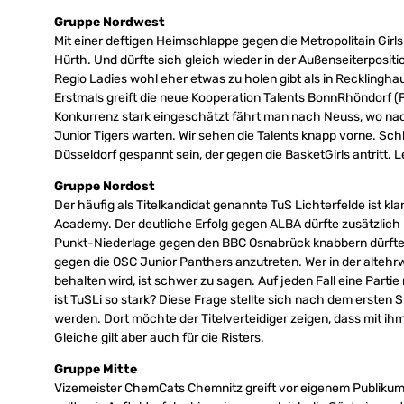
Gruppe Nordwest
Mit einer deftigen Heimschlappe gegen die Metropolitain Gi
Hürth. Und dürfte sich gleich wieder in der Außenseiterposi
Regio Ladies wohl eher etwas zu holen gibt als in Recklingha
Erstmals greift die neue Kooperation Talents BonnRhöndorf (
Konkurrenz stark eingeschätzt fährt man nach Neuss, wo nac
Junior Tigers warten. Wir sehen die Talents knapp vorne. Sch
Düsseldorf gespannt sein, der gegen die BasketGirls antritt. Le
Gruppe Nordost
Der häufig als Titelkandidat genannte TuS Lichterfelde ist kl
Academy. Der deutliche Erfolg gegen ALBA dürfte zusätzlich
Punkt-Niederlage gegen den BBC Osnabrück knabbern dürfte. 
gegen die OSC Junior Panthers anzutreten. Wer in der alteh
behalten wird, ist schwer zu sagen. Auf jeden Fall eine Parti
ist TuSLi so stark? Diese Frage stellte sich nach dem ersten 
werden. Dort möchte der Titelverteidiger zeigen, dass mit ihm
Gleiche gilt aber auch für die Risters.
Gruppe Mitte
Vizemeister ChemCats Chemnitz greift vor eigenem Publik