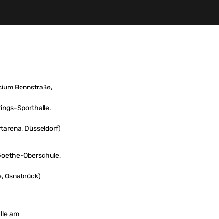
sium Bonnstraße,
rings-Sporthalle,
rtarena, Düsseldorf)
(Goethe-Oberschule,
e, Osnabrück)
lle am