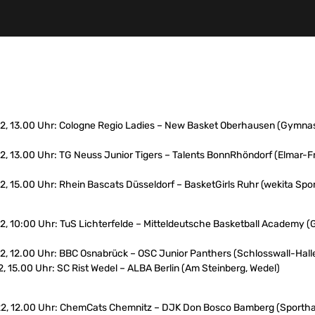
022, 13.00 Uhr: Cologne Regio Ladies – New Basket Oberhausen (Gymna
22, 13.00 Uhr: TG Neuss Junior Tigers – Talents BonnRhöndorf (Elmar-F
22, 15.00 Uhr: Rhein Bascats Düsseldorf – BasketGirls Ruhr (wekita Spo
22, 10:00 Uhr: TuS Lichterfelde – Mitteldeutsche Basketball Academy 
22, 12.00 Uhr: BBC Osnabrück – OSC Junior Panthers (Schlosswall-Hall
2, 15.00 Uhr: SC Rist Wedel – ALBA Berlin (Am Steinberg, Wedel)
022, 12.00 Uhr: ChemCats Chemnitz – DJK Don Bosco Bamberg (Sportha