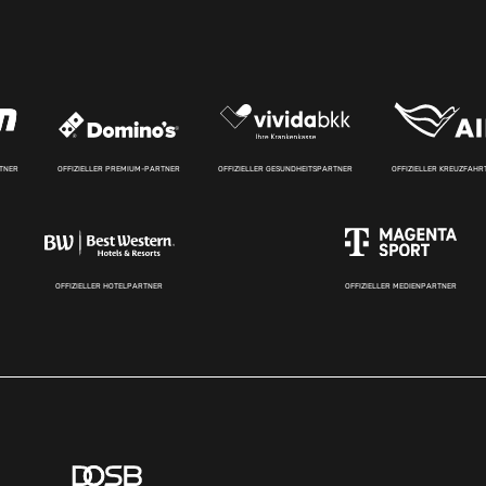
RTNER
OFFIZIELLER PREMIUM-PARTNER
OFFIZIELLER GESUNDHEITSPARTNER
OFFIZIELLER KREUZFAH
OFFIZIELLER HOTELPARTNER
OFFIZIELLER MEDIENPARTNER