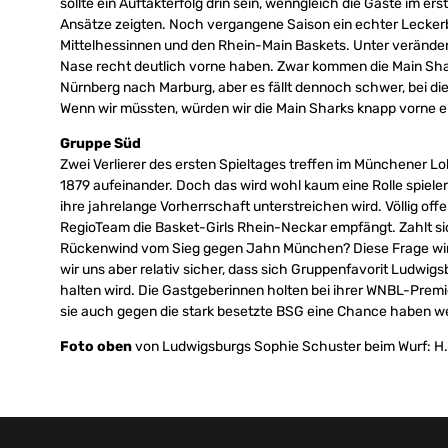
sollte ein Auftakterfolg drin sein, wenngleich die Gäste im 
Ansätze zeigten. Noch vergangene Saison ein echter Leckerb
Mittelhessinnen und den Rhein-Main Baskets. Unter verändert
Nase recht deutlich vorne haben. Zwar kommen die Main Sha
Nürnberg nach Marburg, aber es fällt dennoch schwer, bei d
Wenn wir müssten, würden wir die Main Sharks knapp vorne e
Gruppe Süd
Zwei Verlierer des ersten Spieltages treffen im Münchener 
1879 aufeinander. Doch das wird wohl kaum eine Rolle spiele
ihre jahrelange Vorherrschaft unterstreichen wird. Völlig offe
RegioTeam die Basket-Girls Rhein-Neckar empfängt. Zahlt sic
Rückenwind vom Sieg gegen Jahn München? Diese Frage wird
wir uns aber relativ sicher, dass sich Gruppenfavorit Ludwig
halten wird. Die Gastgeberinnen holten bei ihrer WNBL-Prem
sie auch gegen die stark besetzte BSG eine Chance haben we
Foto oben
von Ludwigsburgs Sophie Schuster beim Wurf: H