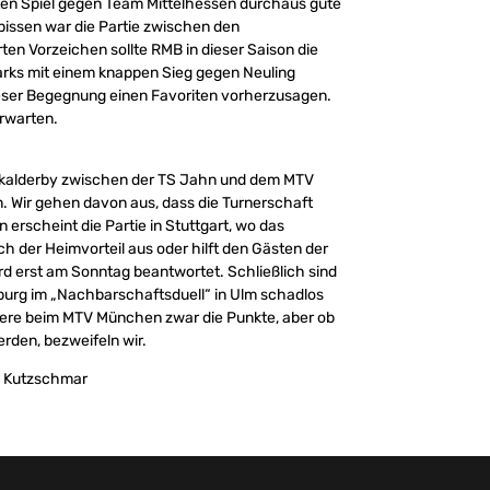
ersten Spiel gegen Team Mittelhessen durchaus gute
issen war die Partie zwischen den
en Vorzeichen sollte RMB in dieser Saison die
rks mit einem knappen Sieg gegen Neuling
ieser Begegnung einen Favoriten vorherzusagen.
rwarten.
Lokalderby zwischen der TS Jahn und dem MTV
n. Wir gehen davon aus, dass die Turnerschaft
n erscheint die Partie in Stuttgart, wo das
h der Heimvorteil aus oder hilft den Gästen der
 erst am Sonntag beantwortet. Schließlich sind
sburg im „Nachbarschaftsduell“ in Ulm schadlos
iere beim MTV München zwar die Punkte, aber ob
rden, bezweifeln wir.
. Kutzschmar