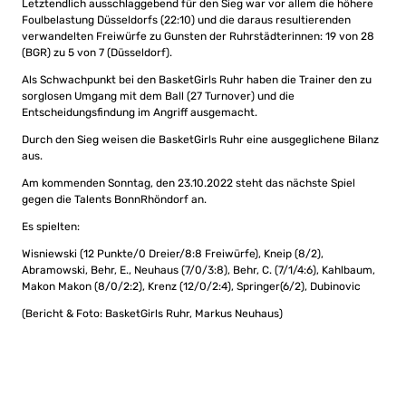
Letztendlich ausschlaggebend für den Sieg war vor allem die höhere
Foulbelastung Düsseldorfs (22:10) und die daraus resultierenden
verwandelten Freiwürfe zu Gunsten der Ruhrstädterinnen: 19 von 28
(BGR) zu 5 von 7 (Düsseldorf).
Als Schwachpunkt bei den BasketGirls Ruhr haben die Trainer den zu
sorglosen Umgang mit dem Ball (27 Turnover) und die
Entscheidungsfindung im Angriff ausgemacht.
Durch den Sieg weisen die BasketGirls Ruhr eine ausgeglichene Bilanz
aus.
Am kommenden Sonntag, den 23.10.2022 steht das nächste Spiel
gegen die Talents BonnRhöndorf an.
Es spielten:
Wisniewski (12 Punkte/0 Dreier/8:8 Freiwürfe), Kneip (8/2),
Abramowski, Behr, E., Neuhaus (7/0/3:8), Behr, C. (7/1/4:6), Kahlbaum,
Makon Makon (8/0/2:2), Krenz (12/0/2:4), Springer(6/2), Dubinovic
(Bericht & Foto: BasketGirls Ruhr, Markus Neuhaus)