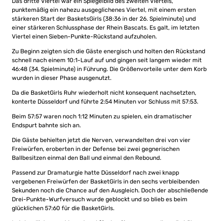
Das dritte Viertel war ein Spiegelbild des zweiten Viertels,
punktemäßig ein nahezu ausgeglichenes Viertel, mit einem ersten
stärkeren Start der BasketsGirls (38:36 in der 26. Spielminute) und
einer stärkeren Schlussphase der Rhein Bascats. Es galt, im letzten
Viertel einen Sieben-Punkte-Rückstand aufzuholen.
Zu Beginn zeigten sich die Gäste energisch und holten den Rückstand
schnell nach einem 10:1-Lauf auf und gingen seit langem wieder mit
46:48 (34. Spielminute) in Führung. Die Größenvorteile unter dem Korb
wurden in dieser Phase ausgenutzt.
Da die BasketGirls Ruhr wiederholt nicht konsequent nachsetzten,
konterte Düsseldorf und führte 2:54 Minuten vor Schluss mit 57:53.
Beim 57:57 waren noch 1:12 Minuten zu spielen, ein dramatischer
Endspurt bahnte sich an.
Die Gäste behielten jetzt die Nerven, verwandelten drei von vier
Freiwürfen, eroberten in der Defense bei zwei gegnerischen
Ballbesitzen einmal den Ball und einmal den Rebound.
Passend zur Dramaturgie hatte Düsseldorf nach zwei knapp
vergebenen Freiwürfen der BasketGirls in den sechs verbleibenden
Sekunden noch die Chance auf den Ausgleich. Doch der abschließende
Drei-Punkte-Wurfversuch wurde geblockt und so blieb es beim
glücklichen 57:60 für die BasketGirls.