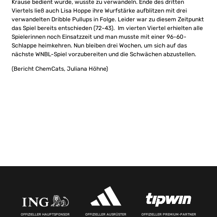
Krause bedient wurde, wusste zu verwandeln. Ende des dritten
Viertels ließ auch Lisa Hoppe ihre Wurfstärke aufblitzen mit drei
verwandelten Dribble Pullups in Folge. Leider war zu diesem Zeitpunkt
das Spiel bereits entschieden (72-43). Im vierten Viertel erhielten alle
Spielerinnen noch Einsatzzeit und man musste mit einer 96-60-
Schlappe heimkehren. Nun bleiben drei Wochen, um sich auf das
nächste WNBL-Spiel vorzubereiten und die Schwächen abzustellen.
(Bericht ChemCats, Juliana Höhne)
OFFIZIELLER HAUPTSPONSOR
OFFIZIELLER AUSRÜSTER
OFFIZIELLER PREMIUM-PARTNER