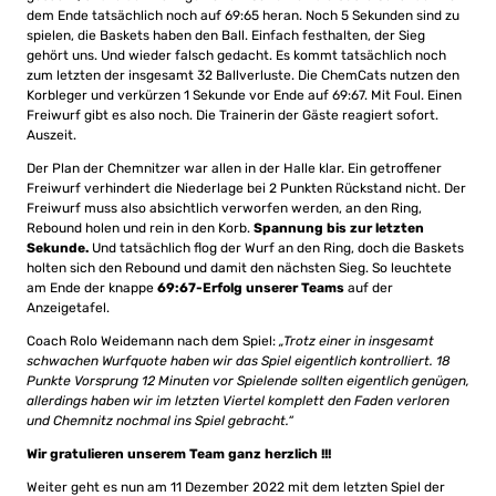
dem Ende tatsächlich noch auf 69:65 heran. Noch 5 Sekunden sind zu
spielen, die Baskets haben den Ball. Einfach festhalten, der Sieg
gehört uns. Und wieder falsch gedacht. Es kommt tatsächlich noch
zum letzten der insgesamt 32 Ballverluste. Die ChemCats nutzen den
Korbleger und verkürzen 1 Sekunde vor Ende auf 69:67. Mit Foul. Einen
Freiwurf gibt es also noch. Die Trainerin der Gäste reagiert sofort.
Auszeit.
Der Plan der Chemnitzer war allen in der Halle klar. Ein getroffener
Freiwurf verhindert die Niederlage bei 2 Punkten Rückstand nicht. Der
Freiwurf muss also absichtlich verworfen werden, an den Ring,
Rebound holen und rein in den Korb.
Spannung bis zur letzten
Sekunde.
Und tatsächlich flog der Wurf an den Ring, doch die Baskets
holten sich den Rebound und damit den nächsten Sieg. So leuchtete
am Ende der knappe
69:67-Erfolg unserer Teams
auf der
Anzeigetafel.
Coach Rolo Weidemann nach dem Spiel:
„Trotz einer in insgesamt
schwachen Wurfquote haben wir das Spiel eigentlich kontrolliert. 18
Punkte Vorsprung 12 Minuten vor Spielende sollten eigentlich genügen,
allerdings haben wir im letzten Viertel komplett den Faden verloren
und Chemnitz nochmal ins Spiel gebracht.“
Wir gratulieren unserem Team ganz herzlich !!!
Weiter geht es nun am 11 Dezember 2022 mit dem letzten Spiel der