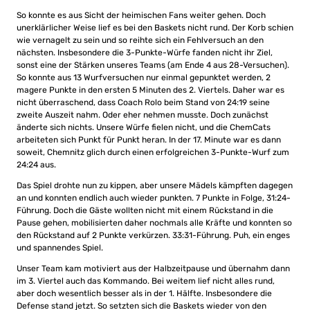
So konnte es aus Sicht der heimischen Fans weiter gehen. Doch
unerklärlicher Weise lief es bei den Baskets nicht rund. Der Korb schien
wie vernagelt zu sein und so reihte sich ein Fehlversuch an den
nächsten. Insbesondere die 3-Punkte-Würfe fanden nicht ihr Ziel,
sonst eine der Stärken unseres Teams (am Ende 4 aus 28-Versuchen).
So konnte aus 13 Wurfversuchen nur einmal gepunktet werden, 2
magere Punkte in den ersten 5 Minuten des 2. Viertels. Daher war es
nicht überraschend, dass Coach Rolo beim Stand von 24:19 seine
zweite Auszeit nahm. Oder eher nehmen musste. Doch zunächst
änderte sich nichts. Unsere Würfe fielen nicht, und die ChemCats
arbeiteten sich Punkt für Punkt heran. In der 17. Minute war es dann
soweit, Chemnitz glich durch einen erfolgreichen 3-Punkte-Wurf zum
24:24 aus.
Das Spiel drohte nun zu kippen, aber unsere Mädels kämpften dagegen
an und konnten endlich auch wieder punkten. 7 Punkte in Folge, 31:24-
Führung. Doch die Gäste wollten nicht mit einem Rückstand in die
Pause gehen, mobilisierten daher nochmals alle Kräfte und konnten so
den Rückstand auf 2 Punkte verkürzen. 33:31-Führung. Puh, ein enges
und spannendes Spiel.
Unser Team kam motiviert aus der Halbzeitpause und übernahm dann
im 3. Viertel auch das Kommando. Bei weitem lief nicht alles rund,
aber doch wesentlich besser als in der 1. Hälfte. Insbesondere die
Defense stand jetzt. So setzten sich die Baskets wieder von den