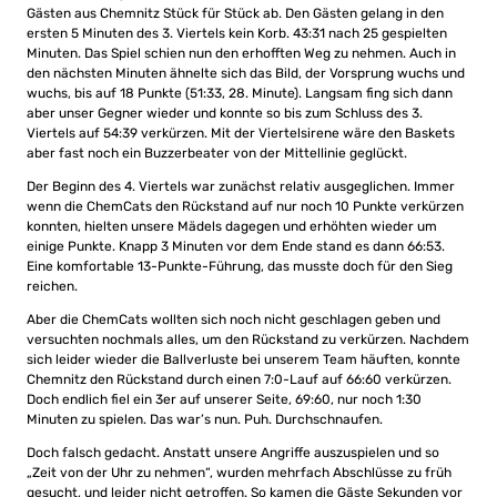
Gästen aus Chemnitz Stück für Stück ab. Den Gästen gelang in den
ersten 5 Minuten des 3. Viertels kein Korb. 43:31 nach 25 gespielten
Minuten. Das Spiel schien nun den erhofften Weg zu nehmen. Auch in
den nächsten Minuten ähnelte sich das Bild, der Vorsprung wuchs und
wuchs, bis auf 18 Punkte (51:33, 28. Minute). Langsam fing sich dann
aber unser Gegner wieder und konnte so bis zum Schluss des 3.
Viertels auf 54:39 verkürzen. Mit der Viertelsirene wäre den Baskets
aber fast noch ein Buzzerbeater von der Mittellinie geglückt.
Der Beginn des 4. Viertels war zunächst relativ ausgeglichen. Immer
wenn die ChemCats den Rückstand auf nur noch 10 Punkte verkürzen
konnten, hielten unsere Mädels dagegen und erhöhten wieder um
einige Punkte. Knapp 3 Minuten vor dem Ende stand es dann 66:53.
Eine komfortable 13-Punkte-Führung, das musste doch für den Sieg
reichen.
Aber die ChemCats wollten sich noch nicht geschlagen geben und
versuchten nochmals alles, um den Rückstand zu verkürzen. Nachdem
sich leider wieder die Ballverluste bei unserem Team häuften, konnte
Chemnitz den Rückstand durch einen 7:0-Lauf auf 66:60 verkürzen.
Doch endlich fiel ein 3er auf unserer Seite, 69:60, nur noch 1:30
Minuten zu spielen. Das war’s nun. Puh. Durchschnaufen.
Doch falsch gedacht. Anstatt unsere Angriffe auszuspielen und so
„Zeit von der Uhr zu nehmen“, wurden mehrfach Abschlüsse zu früh
gesucht, und leider nicht getroffen. So kamen die Gäste Sekunden vor