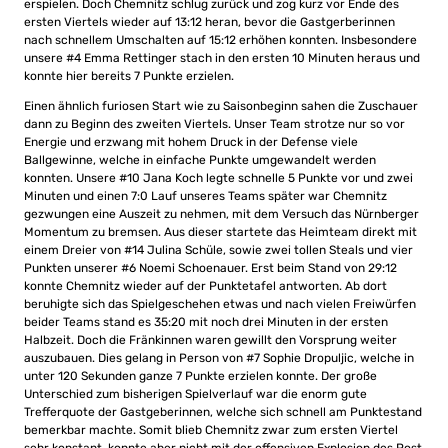
erspielen. Doch Chemnitz schlug zurück und zog kurz vor Ende des
ersten Viertels wieder auf 13:12 heran, bevor die Gastgerberinnen
nach schnellem Umschalten auf 15:12 erhöhen konnten. Insbesondere
unsere #4 Emma Rettinger stach in den ersten 10 Minuten heraus und
konnte hier bereits 7 Punkte erzielen.
Einen ähnlich furiosen Start wie zu Saisonbeginn sahen die Zuschauer
dann zu Beginn des zweiten Viertels. Unser Team strotze nur so vor
Energie und erzwang mit hohem Druck in der Defense viele
Ballgewinne, welche in einfache Punkte umgewandelt werden
konnten. Unsere #10 Jana Koch legte schnelle 5 Punkte vor und zwei
Minuten und einen 7:0 Lauf unseres Teams später war Chemnitz
gezwungen eine Auszeit zu nehmen, mit dem Versuch das Nürnberger
Momentum zu bremsen. Aus dieser startete das Heimteam direkt mit
einem Dreier von #14 Julina Schüle, sowie zwei tollen Steals und vier
Punkten unserer #6 Noemi Schoenauer. Erst beim Stand von 29:12
konnte Chemnitz wieder auf der Punktetafel antworten. Ab dort
beruhigte sich das Spielgeschehen etwas und nach vielen Freiwürfen
beider Teams stand es 35:20 mit noch drei Minuten in der ersten
Halbzeit. Doch die Fränkinnen waren gewillt den Vorsprung weiter
auszubauen. Dies gelang in Person von #7 Sophie Dropuljic, welche in
unter 120 Sekunden ganze 7 Punkte erzielen konnte. Der große
Unterschied zum bisherigen Spielverlauf war die enorm gute
Trefferquote der Gastgeberinnen, welche sich schnell am Punktestand
bemerkbar machte. Somit blieb Chemnitz zwar zum ersten Viertel