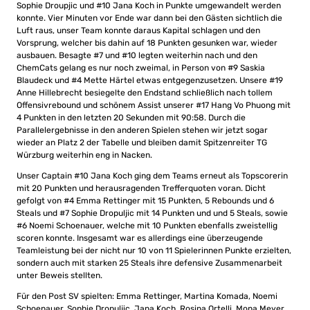
Sophie Droupjic und #10 Jana Koch in Punkte umgewandelt werden
konnte. Vier Minuten vor Ende war dann bei den Gästen sichtlich die
Luft raus, unser Team konnte daraus Kapital schlagen und den
Vorsprung, welcher bis dahin auf 18 Punkten gesunken war, wieder
ausbauen. Besagte #7 und #10 legten weiterhin nach und den
ChemCats gelang es nur noch zweimal, in Person von #9 Saskia
Blaudeck und #4 Mette Härtel etwas entgegenzusetzen. Unsere #19
Anne Hillebrecht besiegelte den Endstand schließlich nach tollem
Offensivrebound und schönem Assist unserer #17 Hang Vo Phuong mit
4 Punkten in den letzten 20 Sekunden mit 90:58. Durch die
Parallelergebnisse in den anderen Spielen stehen wir jetzt sogar
wieder an Platz 2 der Tabelle und bleiben damit Spitzenreiter TG
Würzburg weiterhin eng in Nacken.
Unser Captain #10 Jana Koch ging dem Teams erneut als Topscorerin
mit 20 Punkten und herausragenden Trefferquoten voran. Dicht
gefolgt von #4 Emma Rettinger mit 15 Punkten, 5 Rebounds und 6
Steals und #7 Sophie Dropuljic mit 14 Punkten und und 5 Steals, sowie
#6 Noemi Schoenauer, welche mit 10 Punkten ebenfalls zweistellig
scoren konnte. Insgesamt war es allerdings eine überzeugende
Teamleistung bei der nicht nur 10 von 11 Spielerinnen Punkte erzielten,
sondern auch mit starken 25 Steals ihre defensive Zusammenarbeit
unter Beweis stellten.
Für den Post SV spielten: Emma Rettinger, Martina Komada, Noemi
Schoenauer, Sophie Dropuljic, Jana Koch, Rosina Ortelli, Mona Meyer,