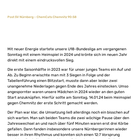
Post SV Nürnberg – ChemCats Chemnitz 90:58
Mit neuer Energie startete unsere U18-Bundesliga am vergangenen
Sonntag mit einem Heimspiel in 2024 und krönte sich im neuen Jahr
direkt mit einem eindrucksvollen Sieg.
Die erste Saisonhälfte in 2023 war für unser junges Teams ein Auf und
Ab. Zu Beginn erwischte man mit 3 Siegen in Folge und der
Tabellenführung einen Blitzstart, musste dann aber leider zwei
unangenehme Niederlagen gegen Ende des Jahres einstecken. Umso
angespornter waren unsere Mädchen in 2024 wieder an den guten
Start anzuknüpfen. Hierfür sollte am Sonntag, 14.01.24 beim Heimspiel
gegen Chemnitz der erste Schritt gemacht werden.
Der Plan war klar, die Umsetzung ließ allerdings noch ein bisschen auf
sich warten. Man sah beiden Teams die zwei wöchige Pause über den
Jahreswechsel an und nach über fünf Minuten waren erst drei Körbe
gefallen. Dann fanden insbesondere unsere Nürnbergerinnen wieder
besser in ihren Rhythmus und konnten sich einen 12:7 Vorsprung