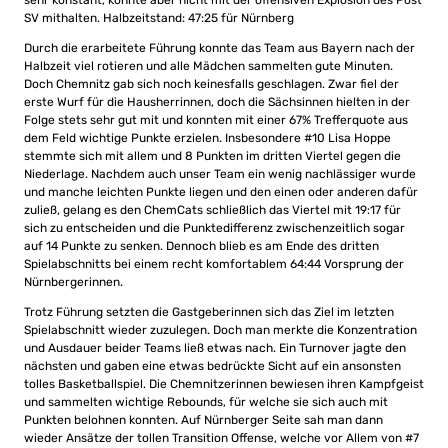
sehr konstant, konnte aber nicht mit der offensiven Explosion des Post
SV mithalten. Halbzeitstand: 47:25 für Nürnberg
Durch die erarbeitete Führung konnte das Team aus Bayern nach der
Halbzeit viel rotieren und alle Mädchen sammelten gute Minuten.
Doch Chemnitz gab sich noch keinesfalls geschlagen. Zwar fiel der
erste Wurf für die Hausherrinnen, doch die Sächsinnen hielten in der
Folge stets sehr gut mit und konnten mit einer 67% Trefferquote aus
dem Feld wichtige Punkte erzielen. Insbesondere #10 Lisa Hoppe
stemmte sich mit allem und 8 Punkten im dritten Viertel gegen die
Niederlage. Nachdem auch unser Team ein wenig nachlässiger wurde
und manche leichten Punkte liegen und den einen oder anderen dafür
zuließ, gelang es den ChemCats schließlich das Viertel mit 19:17 für
sich zu entscheiden und die Punktedifferenz zwischenzeitlich sogar
auf 14 Punkte zu senken. Dennoch blieb es am Ende des dritten
Spielabschnitts bei einem recht komfortablem 64:44 Vorsprung der
Nürnbergerinnen.
Trotz Führung setzten die Gastgeberinnen sich das Ziel im letzten
Spielabschnitt wieder zuzulegen. Doch man merkte die Konzentration
und Ausdauer beider Teams ließ etwas nach. Ein Turnover jagte den
nächsten und gaben eine etwas bedrückte Sicht auf ein ansonsten
tolles Basketballspiel. Die Chemnitzerinnen bewiesen ihren Kampfgeist
und sammelten wichtige Rebounds, für welche sie sich auch mit
Punkten belohnen konnten. Auf Nürnberger Seite sah man dann
wieder Ansätze der tollen Transition Offense, welche vor Allem von #7