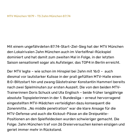
MTV München 1879 – TS Jahn München 87:74
Mit einem ungefährdeten 87:74-Start-Ziel-Sieg hat der MTV München
den Lokalrivalen Jahn München auch im Viertelfinal-Rückspiel
dominiert und hat damit zum zweiten Mal in Folge, in der letzten
Saison sensationell sogar als Aufsteiger, das TOP4 in Berlin erreicht.
Der MTV legte – wie schon im Hinspiel bei Jahn mit 16:0 – auch
diesmal vor lautstarker Kulisse in der prall gefüllten MTV-Halle einen
8:0-Blitzstart hin und zwang Gästetrainer Konstantin Hammerl bereits
nach zwei Spielminuten zur ersten Auszeit. Die von den beiden MTV-
Trainerinnen Doris Schuck und Uta Englisch – beide früher langjährige
absolute Topspielerinnen in der 1. Bundesliga – erneut hervorragend
eingestellten MTV-Mädchen verteidigten dazu konsequent die
Zonenmitte. „No middle penetration“ war die klare Ansage für die
MTV-Defense und auch die Kickout-Pässe an die Dreipunkte-
Positionen an den Spielfeldecken wurden schwieriger gemacht. Die
Folge: Jahn München traf von 26 Dreierversuchen keinen einzigen und
geriet immer mehr in Rückstand.