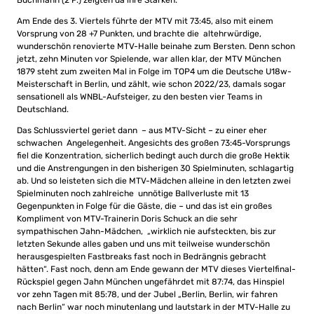
Buchmann (2 P.) zeigten da ihre Stärken.
Am Ende des 3. Viertels führte der MTV mit 73:45, also mit einem
Vorsprung von 28 +7 Punkten, und brachte die altehrwürdige,
wunderschön renovierte MTV-Halle beinahe zum Bersten. Denn schon
jetzt, zehn Minuten vor Spielende, war allen klar, der MTV München
1879 steht zum zweiten Mal in Folge im TOP4 um die Deutsche U18w-
Meisterschaft in Berlin, und zählt, wie schon 2022/23, damals sogar
sensationell als WNBL-Aufsteiger, zu den besten vier Teams in
Deutschland.
Das Schlussviertel geriet dann – aus MTV-Sicht – zu einer eher
schwachen Angelegenheit. Angesichts des großen 73:45-Vorsprungs
fiel die Konzentration, sicherlich bedingt auch durch die große Hektik
und die Anstrengungen in den bisherigen 30 Spielminuten, schlagartig
ab. Und so leisteten sich die MTV-Mädchen alleine in den letzten zwei
Spielminuten noch zahlreiche unnötige Ballverluste mit 13
Gegenpunkten in Folge für die Gäste, die – und das ist ein großes
Kompliment von MTV-Trainerin Doris Schuck an die sehr
sympathischen Jahn-Mädchen, „wirklich nie aufsteckten, bis zur
letzten Sekunde alles gaben und uns mit teilweise wunderschön
herausgespielten Fastbreaks fast noch in Bedrängnis gebracht
hätten“. Fast noch, denn am Ende gewann der MTV dieses Viertelfinal-
Rückspiel gegen Jahn München ungefährdet mit 87:74, das Hinspiel
vor zehn Tagen mit 85:78, und der Jubel „Berlin, Berlin, wir fahren
nach Berlin“ war noch minutenlang und lautstark in der MTV-Halle zu