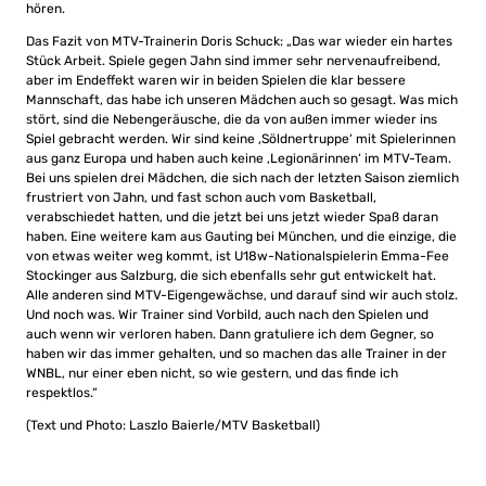
hören.
Das Fazit von MTV-Trainerin Doris Schuck: „Das war wieder ein hartes
Stück Arbeit. Spiele gegen Jahn sind immer sehr nervenaufreibend,
aber im Endeffekt waren wir in beiden Spielen die klar bessere
Mannschaft, das habe ich unseren Mädchen auch so gesagt. Was mich
stört, sind die Nebengeräusche, die da von außen immer wieder ins
Spiel gebracht werden. Wir sind keine ‚Söldnertruppe‘ mit Spielerinnen
aus ganz Europa und haben auch keine ‚Legionärinnen‘ im MTV-Team.
Bei uns spielen drei Mädchen, die sich nach der letzten Saison ziemlich
frustriert von Jahn, und fast schon auch vom Basketball,
verabschiedet hatten, und die jetzt bei uns jetzt wieder Spaß daran
haben. Eine weitere kam aus Gauting bei München, und die einzige, die
von etwas weiter weg kommt, ist U18w-Nationalspielerin Emma-Fee
Stockinger aus Salzburg, die sich ebenfalls sehr gut entwickelt hat.
Alle anderen sind MTV-Eigengewächse, und darauf sind wir auch stolz.
Und noch was. Wir Trainer sind Vorbild, auch nach den Spielen und
auch wenn wir verloren haben. Dann gratuliere ich dem Gegner, so
haben wir das immer gehalten, und so machen das alle Trainer in der
WNBL, nur einer eben nicht, so wie gestern, und das finde ich
respektlos.“
(Text und Photo: Laszlo Baierle/MTV Basketball)