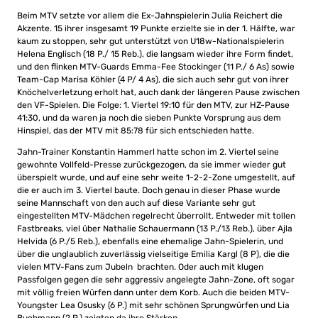
Beim MTV setzte vor allem die Ex-Jahnspielerin Julia Reichert die
Akzente. 15 ihrer insgesamt 19 Punkte erzielte sie in der 1. Hälfte, war
kaum zu stoppen, sehr gut unterstützt von U18w-Nationalspielerin
Helena Englisch (18 P./ 15 Reb.), die langsam wieder ihre Form findet,
und den flinken MTV-Guards Emma-Fee Stockinger (11 P./ 6 As) sowie
Team-Cap Marisa Köhler (4 P/ 4 As), die sich auch sehr gut von ihrer
Knöchelverletzung erholt hat, auch dank der längeren Pause zwischen
den VF-Spielen. Die Folge: 1. Viertel 19:10 für den MTV, zur HZ-Pause
41:30, und da waren ja noch die sieben Punkte Vorsprung aus dem
Hinspiel, das der MTV mit 85:78 für sich entschieden hatte.
Jahn-Trainer Konstantin Hammerl hatte schon im 2. Viertel seine
gewohnte Vollfeld-Presse zurückgezogen, da sie immer wieder gut
überspielt wurde, und auf eine sehr weite 1-2-2-Zone umgestellt, auf
die er auch im 3. Viertel baute. Doch genau in dieser Phase wurde
seine Mannschaft von den auch auf diese Variante sehr gut
eingestellten MTV-Mädchen regelrecht überrollt. Entweder mit tollen
Fastbreaks, viel über Nathalie Schauermann (13 P./13 Reb.), über Ajla
Helvida (6 P./5 Reb.), ebenfalls eine ehemalige Jahn-Spielerin, und
über die unglaublich zuverlässig vielseitige Emilia Kargl (8 P), die die
vielen MTV-Fans zum Jubeln brachten. Oder auch mit klugen
Passfolgen gegen die sehr aggressiv angelegte Jahn-Zone, oft sogar
mit völlig freien Würfen dann unter dem Korb. Auch die beiden MTV-
Youngster Lea Osusky (6 P.) mit sehr schönen Sprungwürfen und Lia