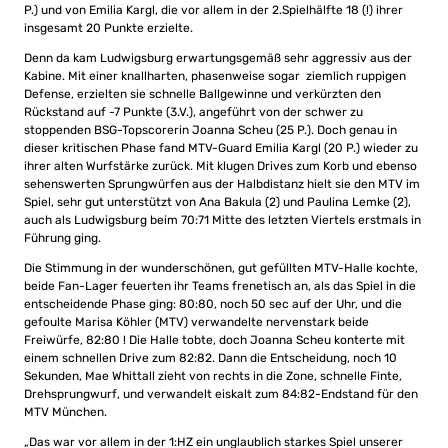
P.) und von Emilia Kargl, die vor allem in der 2.Spielhälfte 18 (!) ihrer
insgesamt 20 Punkte erzielte.
Denn da kam Ludwigsburg erwartungsgemäß sehr aggressiv aus der
Kabine. Mit einer knallharten, phasenweise sogar ziemlich ruppigen
Defense, erzielten sie schnelle Ballgewinne und verkürzten den
Rückstand auf -7 Punkte (3.V.), angeführt von der schwer zu
stoppenden BSG-Topscorerin Joanna Scheu (25 P.). Doch genau in
dieser kritischen Phase fand MTV-Guard Emilia Kargl (20 P.) wieder zu
ihrer alten Wurfstärke zurück. Mit klugen Drives zum Korb und ebenso
sehenswerten Sprungwürfen aus der Halbdistanz hielt sie den MTV im
Spiel, sehr gut unterstützt von Ana Bakula (2) und Paulina Lemke (2),
auch als Ludwigsburg beim 70:71 Mitte des letzten Viertels erstmals in
Führung ging.
Die Stimmung in der wunderschönen, gut gefüllten MTV-Halle kochte,
beide Fan-Lager feuerten ihr Teams frenetisch an, als das Spiel in die
entscheidende Phase ging: 80:80, noch 50 sec auf der Uhr, und die
gefoulte Marisa Köhler (MTV) verwandelte nervenstark beide
Freiwürfe, 82:80 ! Die Halle tobte, doch Joanna Scheu konterte mit
einem schnellen Drive zum 82:82. Dann die Entscheidung, noch 10
Sekunden, Mae Whittall zieht von rechts in die Zone, schnelle Finte,
Drehsprungwurf, und verwandelt eiskalt zum 84:82-Endstand für den
MTV München.
„Das war vor allem in der 1:HZ ein unglaublich starkes Spiel unserer