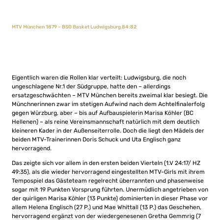
MTV München 1879 – BSG Basket Ludwigsburg 84:82
Eigentlich waren die Rollen klar verteilt: Ludwigsburg, die noch
ungeschlagene Nr.1 der Südgruppe, hatte den – allerdings
ersatzgeschwächten – MTV München bereits zweimal klar besiegt. Die
Münchnerinnen zwar im stetigen Aufwind nach dem Achtelfinalerfolg
gegen Würzburg, aber – bis auf Aufbauspielerin Marisa Köhler (BC
Hellenen) – als reine Vereinsmannschaft natürlich mit dem deutlich
kleineren Kader in der Außenseiterrolle. Doch die liegt den Mädels der
beiden MTV-Trainerinnen Doris Schuck und Uta Englisch ganz
hervorragend.
Das zeigte sich vor allem in den ersten beiden Vierteln (1.V 24:17/ HZ
49:35), als die wieder hervorragend eingestellten MTV-Girls mit ihrem
Tempospiel das Gästeteam regelrecht überrannten und phasenweise
sogar mit 19 Punkten Vorsprung führten. Unermüdlich angetrieben von
der quirligen Marisa Köhler (13 Punkte) dominierten in dieser Phase vor
allem Helena Englisch (27 P.) und Mae Whittall (13 P.) das Geschehen,
hervorragend ergänzt von der wiedergenesenen Gretha Gemmrig (7