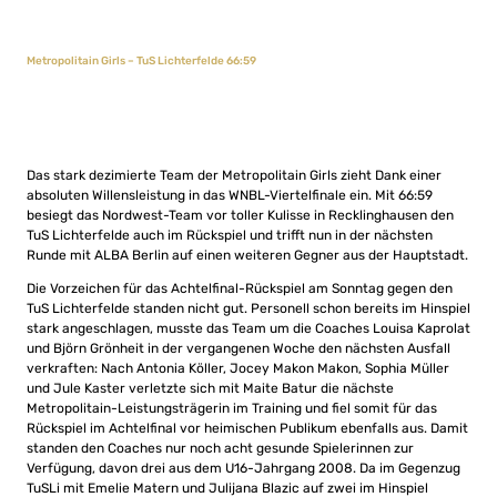
Metropolitain Girls – TuS Lichterfelde 66:59
Das stark dezimierte Team der Metropolitain Girls zieht Dank einer
absoluten Willensleistung in das WNBL-Viertelfinale ein. Mit 66:59
besiegt das Nordwest-Team vor toller Kulisse in Recklinghausen den
TuS Lichterfelde auch im Rückspiel und trifft nun in der nächsten
Runde mit ALBA Berlin auf einen weiteren Gegner aus der Hauptstadt.
Die Vorzeichen für das Achtelfinal-Rückspiel am Sonntag gegen den
TuS Lichterfelde standen nicht gut. Personell schon bereits im Hinspiel
stark angeschlagen, musste das Team um die Coaches Louisa Kaprolat
und Björn Grönheit in der vergangenen Woche den nächsten Ausfall
verkraften: Nach Antonia Köller, Jocey Makon Makon, Sophia Müller
und Jule Kaster verletzte sich mit Maite Batur die nächste
Metropolitain-Leistungsträgerin im Training und fiel somit für das
Rückspiel im Achtelfinal vor heimischen Publikum ebenfalls aus. Damit
standen den Coaches nur noch acht gesunde Spielerinnen zur
Verfügung, davon drei aus dem U16-Jahrgang 2008. Da im Gegenzug
TuSLi mit Emelie Matern und Julijana Blazic auf zwei im Hinspiel