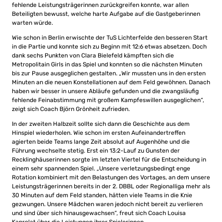
fehlende Leistungsträgerinnen zurückgreifen konnte, war allen
Beteiligten bewusst, welche harte Aufgabe auf die Gastgeberinnen
warten würde.
Wie schon in Berlin erwischte der TuS Lichterfelde den besseren Start
in die Partie und konnte sich zu Beginn mit 12:6 etwas absetzen. Doch
dank sechs Punkten von Clara Bielefeld kämpften sich die
Metropolitain Girls in das Spiel und konnten so die nächsten Minuten
bis zur Pause ausgeglichen gestalten. „Wir mussten uns in den ersten
Minuten an die neuen Konstellationen auf dem Feld gewöhnen. Danach
haben wir besser in unsere Abläufe gefunden und die zwangsläufig
fehlende Feinabstimmung mit großem Kampfeswillen ausgeglichen“,
zeigt sich Coach Björn Grönheit zufrieden.
In der zweiten Halbzeit sollte sich dann die Geschichte aus dem
Hinspiel wiederholen. Wie schon im ersten Aufeinandertreffen
agierten beide Teams lange Zeit absolut auf Augenhöhe und die
Führung wechselte stetig. Erst ein 13:2-Lauf zu Gunsten der
Recklinghäuserinnen sorgte im letzten Viertel für die Entscheidung in
einem sehr spannenden Spiel. „Unsere verletzungsbedingt enge
Rotation kombiniert mit den Belastungen des Vortages, an dem unsere
Leistungsträgerinnen bereits in der 2. DBBL oder Regionalliga mehr als
30 Minuten auf dem Feld standen, hätten viele Teams in die Knie
gezwungen. Unsere Mädchen waren jedoch nicht bereit zu verlieren
und sind über sich hinausgewachsen“, freut sich Coach Louisa