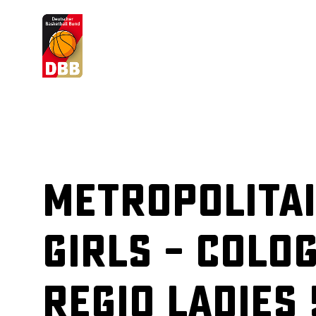
Suchvorschläge
Lorem Ipsum
Dolor Sit
Amet Valputo
Metropolita
Girls – Colo
Regio Ladies 