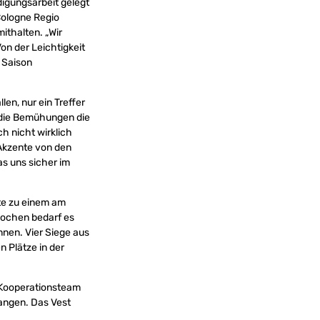
igungsarbeit gelegt
Cologne Regio
ithalten. „Wir
on der Leichtigkeit
 Saison
en, nur ein Treffer
 die Bemühungen die
h nicht wirklich
 Akzente von den
as uns sicher im
kte zu einem am
Wochen bedarf es
nnen. Vier Siege aus
n Plätze in der
e Kooperationsteam
langen. Das Vest