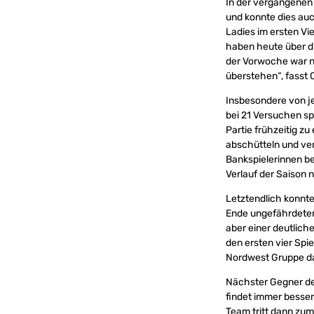
In der vergangenen
und konnte dies auc
Ladies im ersten Vie
haben heute über di
der Vorwoche war n
überstehen“, fasst
Insbesondere von jen
bei 21 Versuchen s
Partie frühzeitig z
abschütteln und ver
Bankspielerinnen be
Verlauf der Saison n
Letztendlich konnte
Ende ungefährdeten
aber einer deutlich
den ersten vier Spi
Nordwest Gruppe d
Nächster Gegner der
findet immer besser
Team tritt dann zum 