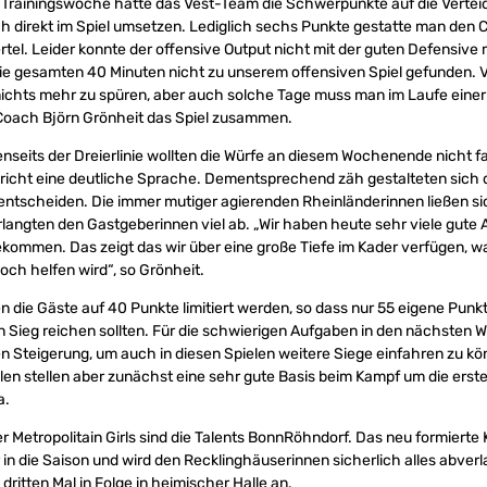
 Trainingswoche hatte das Vest-Team die Schwerpunkte auf die Verteid
h direkt im Spiel umsetzen. Lediglich sechs Punkte gestatte man den 
rtel. Leider konnte der offensive Output nicht mit der guten Defensive m
e gesamten 40 Minuten nicht zu unserem offensiven Spiel gefunden. V
ichts mehr zu spüren, aber auch solche Tage muss man im Laufe einer
 Coach Björn Grönheit das Spiel zusammen.
seits der Dreierlinie wollten die Würfe an diesem Wochenende nicht fall
pricht eine deutliche Sprache. Dementsprechend zäh gestalteten sich
u entscheiden. Die immer mutiger agierenden Rheinländerinnen ließen sic
langten den Gastgeberinnen viel ab. „Wir haben heute sehr viele gute
kommen. Das zeigt das wir über eine große Tiefe im Kader verfügen, w
och helfen wird“, so Grönheit.
n die Gäste auf 40 Punkte limitiert werden, so dass nur 55 eigene Pun
 Sieg reichen sollten. Für die schwierigen Aufgaben in den nächsten 
en Steigerung, um auch in diesen Spielen weitere Siege einfahren zu kö
elen stellen aber zunächst eine sehr gute Basis beim Kampf um die erste
a.
 Metropolitain Girls sind die Talents BonnRöhndorf. Das neu formiert
 in die Saison und wird den Recklinghäuserinnen sicherlich alles abver
dritten Mal in Folge in heimischer Halle an.