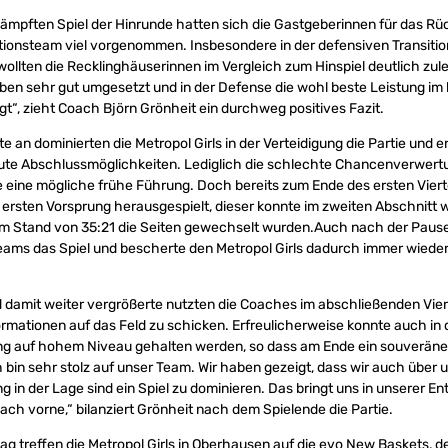
mpften Spiel der Hinrunde hatten sich die Gastgeberinnen für das Rü
tionsteam viel vorgenommen. Insbesondere in der defensiven Transitio
llten die Recklinghäuserinnen im Vergleich zum Hinspiel deutlich zul
en sehr gut umgesetzt und in der Defense die wohl beste Leistung im 
gt“, zieht Coach Björn Grönheit ein durchweg positives Fazit.
e an dominierten die Metropol Girls in der Verteidigung die Partie und 
gute Abschlussmöglichkeiten. Lediglich die schlechte Chancenverwertu
 eine mögliche frühe Führung. Doch bereits zum Ende des ersten Viert
n ersten Vorsprung herausgespielt, dieser konnte im zweiten Abschnitt 
im Stand von 35:21 die Seiten gewechselt wurden.Auch nach der Paus
ams das Spiel und bescherte den Metropol Girls dadurch immer wieder
 damit weiter vergrößerte nutzten die Coaches im abschließenden Viert
rmationen auf das Feld zu schicken. Erfreulicherweise konnte auch in 
ung auf hohem Niveau gehalten werden, so dass am Ende ein souveräne
 bin sehr stolz auf unser Team. Wir haben gezeigt, dass wir auch über 
g in der Lage sind ein Spiel zu dominieren. Das bringt uns in unserer E
nach vorne,“ bilanziert Grönheit nach dem Spielende die Partie.
 treffen die Metropol Girls in Oberhausen auf die evo New Baskets, der