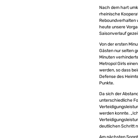
Nach dem hart umkä
rheinische Koopera
Reboundverhalten wo
heute unsere Vorgab
Saisonverlauf gezei
Von der ersten Minut
Gästen nur selten 
Minuten verhinderte
Metropol Girls eine
werden, so dass be
Defense des Heimte
Punkte.
Da sich der Abstand
unterschiedliche Fo
Verteidigungsleist
werden konnte. „Ich
Verteidigungsleistun
deutlichen Schritt 
Am nächsten Sonntag