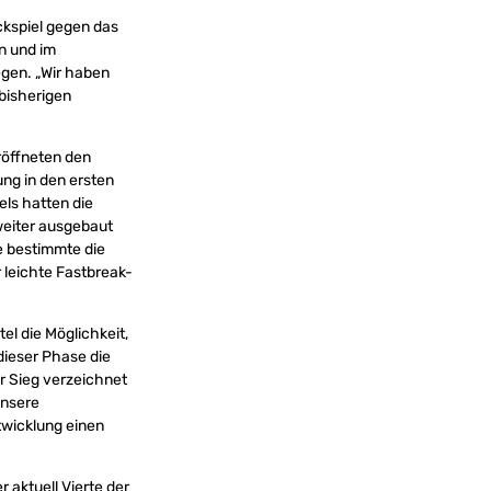
ckspiel gegen das
n und im
egen. „Wir haben
bisherigen
eröffneten den
ng in den ersten
els hatten die
weiter ausgebaut
e bestimmte die
 leichte Fastbreak-
el die Möglichkeit,
dieser Phase die
r Sieg verzeichnet
unsere
ntwicklung einen
 aktuell Vierte der