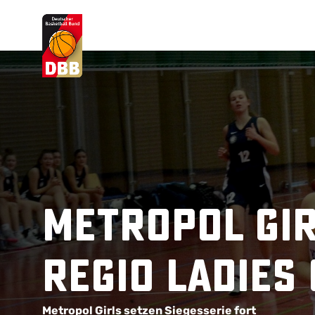
Suchvorschläge
Lorem Ipsum
Dolor Sit
Amet Valputo
Metropol Gir
Regio Ladies 
Metropol Girls setzen Siegesserie fort