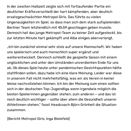
In der zweiten Halbzeit zeigte sich mit fortlaufender Partie ein
deutlicher Kräfteverschleiß der hart kämpfenden, aber deutlich
ersatzgeschwächten Metropol Girls. Das führte zu vielen
Ungenauigkeiten im Spiel, so dass man sich dem stark aufspielenden
Berliner Team letztendlich mit 45:59 geschlagen geben musste.
Dennoch hat das junge Metropol-Team zu keiner Zeit aufgesteckt, bis
zur letzten Minute hart gekämpft und Alba einiges aberverlangt.
„Ich bin zunächst einmal sehr stolz auf unsere Mannschaft. Wir haben
uns spielerisch und auch menschlich super ergänzt und
weiterentwickelt. Dennoch schließt die gespielte Saison mit einem
unglücklichen und unter den Umständen unverdienten Ende für uns
ab. Ob dieses Spiel heute unter pandemischen Gesichtspunkten hätte
stattfinden sollen, dazu habe ich eine klare Meinung. Leider war diese
in unserem Fall nicht mehrheitsfähig, was wir als Verein in keiner
Weise nachvollziehen können. Ich bin der Meinung zum einen sollten
sich in der deutschen Top-Jugendliga wenn irgendwie möglich die
besten Spielerinnen gegenüber stehen, zum anderen – und das ist
noch deutlich wichtiger – sollte über allem die Gesundheit unserer
Athletinnen stehen,“ fasst Headcoach Björn Grönheit die Situation
zusammen.
(Bericht Metropol Girls, Inga Bielefeld)