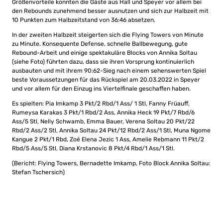
Größenvorteile konnten die Gäste aus Hall und Speyer vor allem bei
den Rebounds zunehmend besser ausnutzen und sich zur Halbzeit mit
10 Punkten zum Halbzeitstand von 36:46 absetzen.
In der zweiten Halbzeit steigerten sich die Flying Towers von Minute
zu Minute. Konsequente Defense, schnelle Ballbewegung, gute
Rebound-Arbeit und einige spektakuläre Blocks von Annika Soltau
(siehe Foto) führten dazu, dass sie ihren Vorsprung kontinuierlich
ausbauten und mit ihrem 90:62-Sieg nach einem sehenswerten Spiel
beste Voraussetzungen für das Rückspiel am 20.03.2022 in Speyer
und vor allem für den Einzug ins Viertelfinale geschaffen haben.
Es spielten: Pia Imkamp 3 Pkt/2 Rbd/1 Ass/ 1 Stl, Fanny Früauff,
Rumeysa Karakas 3 Pkt/1 Rbd/2 Ass, Annika Heck 19 Pkt/7 Rbd/6
Ass/5 Stl, Nelly Schwamb, Emma Bauer, Verena Soltau 20 Pkt/22
Rbd/2 Ass/2 Stl, Annika Soltau 24 Pkt/12 Rbd/2 Ass/1 Stl, Muna Ngome
Kangue 2 Pkt/1 Rbd, Zoé Elena Jezic 1 Ass, Amelie Rebmann 11 Pkt/2
Rbd/5 Ass/5 Stl, Diana Krstanovic 8 Pkt/4 Rbd/1 Ass/1 Stl.
(Bericht: Flying Towers, Bernadette Imkamp, Foto Block Annika Soltau:
Stefan Tschersich)