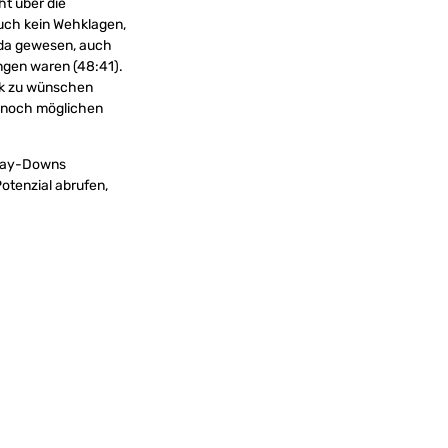
ht über die
auch kein Wehklagen,
n da gewesen, auch
angen waren (48:41).
ark zu wünschen
h noch möglichen
 Play-Downs
otenzial abrufen,