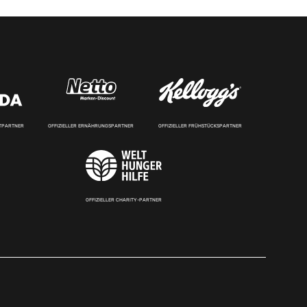
RTPARTNER
OFFIZIELLER ERNÄHRUNGSPARTNER
OFFIZIELLER FRÜHSTÜCKSPARTNER
OFFIZIELLER CHARITY-PARTNER