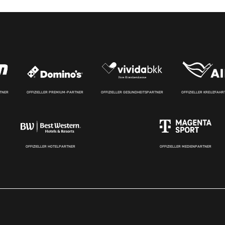
RTNER
OFFIZIELLER PREMIUM-PARTNER
OFFIZIELLER GESUNDHEITSPARTNER
OFFIZIELLER KREUZFAH
OFFIZIELLER HOTELPARTNER
OFFIZIELLER MEDIENPARTNER