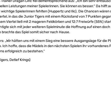
rainer Dragan Ciric fiel dementsprechend aus: „Ich bin sehr enttäusc
llen Leistungen meiner Spielerinnen. Sie können es besser.“ Da hilft 
 wichtige Spielerinnen fehlten (Huppertz und Ilic). Die Chancen wäre
iertel, in das die Junior Tigers mit einem Rückstand von 7 Punkten geg
sem Viertel ließ mit 2 mageren Feldkörben und 12:7 Freiwürfe (55%) st
chtigte sich mit jeder weiteren Spielminute die Hoffnung auf einen doc
 brachte das Spiel somit sicher nach Hause.
ers: „Wir hätten uns mit einem Sieg eine bessere Ausgangslage für die
 Ich hoffe, dass die Mädels in den nächsten Spielen ihr vorhandenes P
ns erfolgreich zu bestehen.“
gers, Detlef Krings)