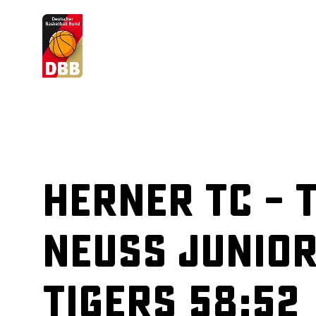
Suchvorschläge
Lorem Ipsum
Dolor Sit
Amet Valputo
Herner TC – 
Neuss Junio
Tigers 58:52