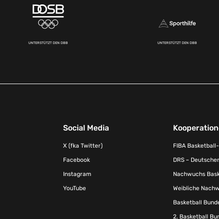
UNTERSTÜTZT DEN DBB
UNTERSTÜTZT DEN DBB
Social Media
Kooperatio
X (fka Twitter)
FIBA Basketball
Facebook
DRS – Deutscher
Instagram
Nachwuchs Baske
YouTube
Weibliche Nachw
Basketball Bund
2. Basketball Bu