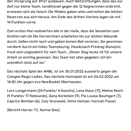
den Vorsprung auf 39:27 ausbauen. Auch Befürchtungen, dass das zur
Zeit nur kleine Team, konditionell gegen die 12 Gegnerinnen einbricht,
erwiesen sich als falsch. Die Mädels gaben alles und holten die letzten
Reserven aus sich heraus. Am Ende des dritten Viertels lagen sie mit
14 Punkten vorne.
Zum ersten Mal realisierten alle in der Halle, dass die Sensation zum
Greifen nah ist! Die Hernerinnen arbeiteten bis zur letzten Sekunde
durch, ließen nicht nach und gaben keinen Ball verloren. Sie gewinnen
verdient durch ein tolles Teamplaying. Headcoach Predrag Stanojcic
freut sich unglaublich für sein Team. „Dieser Sieg heute ist für unsere
Arbeit so wichtig gewesen. Das Team hat alles gegeben. Ich bin
unendlich stolz auf sie.“
Das nächste Spiel der WNBL ist am 30.01.2022 auswärts gegen die
Cologne Regio Ladies. Das nächste Heimspiel ist am 06.02.2022 um
14:30 Uhr gegen evo NewBasket Oberhausen.
Lara Langermann (24 Punkte/ 4 Assistis), Lena Klaus (11), Melina Reich
(9 Punkte/ 17 Rebounds), Dana Korbstein (9), Pia Louisa Baumgart (7),
Caprice Bemben (6), July Grunwald, Jette Heinzel, Hannah Füssel.
(Bericht Herner TC, Karina Sola)