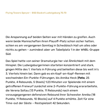
Flying Towers Speyer – BSG Basket Ludwigsburg 75:70
Die Anspannung auf beiden Seiten war mit Händen zu greifen. Auch
wenn beide Mannschaften ihren Playoff-Platz schon sicher hatten,
schien es am vergangenen Sonntag in Schwäbisch Hall um alles oder
nichts zu gehen – zumindest aber um Tabellplatz 1 in der WNBL-Gruppe
Süd.
Das Spiel hatte von seiner Dramaturgie her viel Ähnlichkeit mit dem
Hinspiel. Die Ludwigsburgerinnen starteten konzentriert und stark,
gingen Mitte des 1. Viertels in Führung und behielten diese bis weit in’s
3. Viertels hinein bei. Dann gab es ein Kopf-an-Kopf-Rennen mit
wechselnden Ein-Punkte-Führungen, bis Annika Heck (
Foto
, 25
Punkte, 4 Rebounds, 5 Steels) 1:23 Minuten vor Spielende mit einem
getroffenen Freiwurf zunächst eine 2-Punkte-Führung erararbeitete,
die Verena Soltau (13 Punkte, 11 Rebounds) nach einem
vorausgegangenen defensiven Rebound ihrer Schwester Annika (18
Punkte, 11 Rebounds, 10 Blocks) auf 4 Punkte erhöhte. Zeit für eine
Time-out der Gäste – Restspielzeit 42 Sekunden.