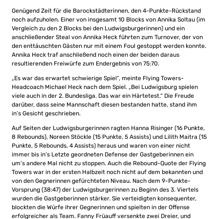
Genügend Zeit für die Barockstädterinnen, den 4-Punkte-Rückstand
noch aufzuholen. Einer von insgesamt 10 Blocks von Annika Soltau (im
Vergleich zu den 2 Blocks bei den Ludwigsburgerinnen) und ein
anschließender Steal von Annika Heck führten zum Turnover, der von
den enttäuschten Gästen nur mit einem Foul gestoppt werden konnte.
Annika Heck traf anschließend noch einen der beiden daraus
resultierenden Freiwürfe zum Endergebnis von 75:70.
„Es war das erwartet schwierige Spiel“, meinte Flying Towers-
Headcoach Michael Heck nach dem Spiel. „Bei Ludwigsburg spielen
viele auch in der 2. Bundesliga. Das war ein Härtetest.“ Die Freude
darüber, dass seine Mannschaft diesen bestanden hatte, stand ihm
in’s Gesicht geschrieben.
Auf Seiten der Ludwigsburgerinnen ragten Hanna Risinger (16 Punkte,
8 Rebounds), Noreen Stöckle (15 Punkte, 5 Assists) und Lilith Maitra (15
Punkte, 5 Rebounds, 4 Assists) heraus und waren von einer nicht
immer bis in’s Letzte geordneten Defense der Gastgeberinnen ein
um’s andere Mal nicht zu stoppen. Auch die Rebound-Quote der Flying
Towers war in der ersten Halbzeit noch nicht auf dem bekannten und
von den Gegnerinnen gefürchteten Niveau. Nach dem 9-Punkte-
Vorsprung (38:47) der Ludwigsburgerinnen zu Beginn des 3. Viertels
wurden die Gastgeberinnen stärker. Sie verteidigten konsequenter,
blockten die Würfe ihrer Gegnerinnen und spielten in der Offense
erfolgreicher als Team. Fanny Früauff versenkte zwei Dreier, und