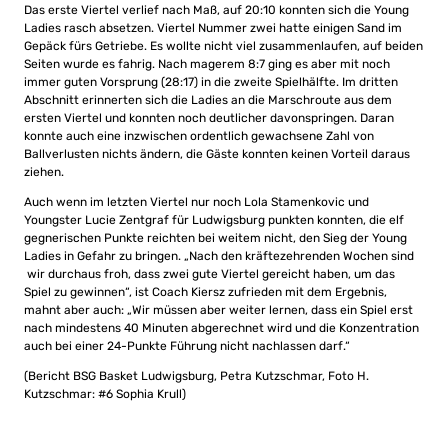
Das erste Viertel verlief nach Maß, auf 20:10 konnten sich die Young
Ladies rasch absetzen. Viertel Nummer zwei hatte einigen Sand im
Gepäck fürs Getriebe. Es wollte nicht viel zusammenlaufen, auf beiden
Seiten wurde es fahrig. Nach magerem 8:7 ging es aber mit noch
immer guten Vorsprung (28:17) in die zweite Spielhälfte. Im dritten
Abschnitt erinnerten sich die Ladies an die Marschroute aus dem
ersten Viertel und konnten noch deutlicher davonspringen. Daran
konnte auch eine inzwischen ordentlich gewachsene Zahl von
Ballverlusten nichts ändern, die Gäste konnten keinen Vorteil daraus
ziehen.
Auch wenn im letzten Viertel nur noch Lola Stamenkovic und
Youngster Lucie Zentgraf für Ludwigsburg punkten konnten, die elf
gegnerischen Punkte reichten bei weitem nicht, den Sieg der Young
Ladies in Gefahr zu bringen. „Nach den kräftezehrenden Wochen sind
wir durchaus froh, dass zwei gute Viertel gereicht haben, um das
Spiel zu gewinnen“, ist Coach Kiersz zufrieden mit dem Ergebnis,
mahnt aber auch: „Wir müssen aber weiter lernen, dass ein Spiel erst
nach mindestens 40 Minuten abgerechnet wird und die Konzentration
auch bei einer 24-Punkte Führung nicht nachlassen darf.“
(Bericht BSG Basket Ludwigsburg, Petra Kutzschmar, Foto H.
Kutzschmar: #6 Sophia Krull)