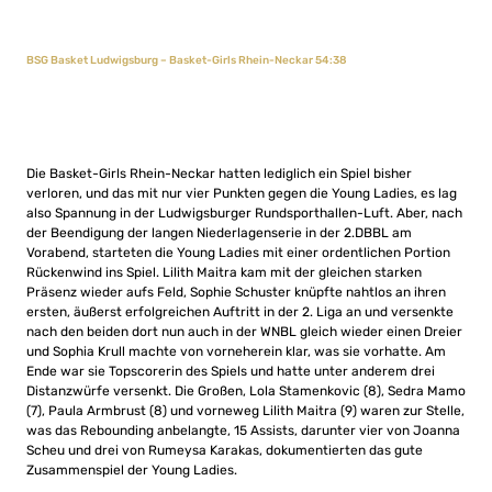
BSG Basket Ludwigsburg – Basket-Girls Rhein-Neckar 54:38
Die Basket-Girls Rhein-Neckar hatten lediglich ein Spiel bisher
verloren, und das mit nur vier Punkten gegen die Young Ladies, es lag
also Spannung in der Ludwigsburger Rundsporthallen-Luft. Aber, nach
der Beendigung der langen Niederlagenserie in der 2.DBBL am
Vorabend, starteten die Young Ladies mit einer ordentlichen Portion
Rückenwind ins Spiel. Lilith Maitra kam mit der gleichen starken
Präsenz wieder aufs Feld, Sophie Schuster knüpfte nahtlos an ihren
ersten, äußerst erfolgreichen Auftritt in der 2. Liga an und versenkte
nach den beiden dort nun auch in der WNBL gleich wieder einen Dreier
und Sophia Krull machte von vorneherein klar, was sie vorhatte. Am
Ende war sie Topscorerin des Spiels und hatte unter anderem drei
Distanzwürfe versenkt. Die Großen, Lola Stamenkovic (8), Sedra Mamo
(7), Paula Armbrust (8) und vorneweg Lilith Maitra (9) waren zur Stelle,
was das Rebounding anbelangte, 15 Assists, darunter vier von Joanna
Scheu und drei von Rumeysa Karakas, dokumentierten das gute
Zusammenspiel der Young Ladies.