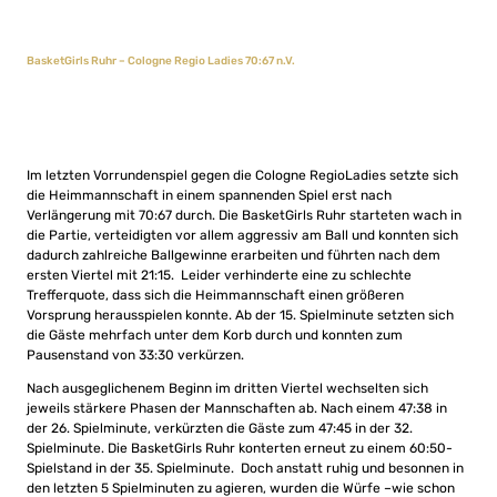
BasketGirls Ruhr – Cologne Regio Ladies 70:67 n.V.
Im letzten Vorrundenspiel gegen die Cologne RegioLadies setzte sich
die Heimmannschaft in einem spannenden Spiel erst nach
Verlängerung mit 70:67 durch. Die BasketGirls Ruhr starteten wach in
die Partie, verteidigten vor allem aggressiv am Ball und konnten sich
dadurch zahlreiche Ballgewinne erarbeiten und führten nach dem
ersten Viertel mit 21:15. Leider verhinderte eine zu schlechte
Trefferquote, dass sich die Heimmannschaft einen größeren
Vorsprung herausspielen konnte. Ab der 15. Spielminute setzten sich
die Gäste mehrfach unter dem Korb durch und konnten zum
Pausenstand von 33:30 verkürzen.
Nach ausgeglichenem Beginn im dritten Viertel wechselten sich
jeweils stärkere Phasen der Mannschaften ab. Nach einem 47:38 in
der 26. Spielminute, verkürzten die Gäste zum 47:45 in der 32.
Spielminute. Die BasketGirls Ruhr konterten erneut zu einem 60:50-
Spielstand in der 35. Spielminute. Doch anstatt ruhig und besonnen in
den letzten 5 Spielminuten zu agieren, wurden die Würfe –wie schon