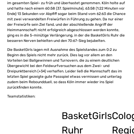
im gesamten Spiel- zu früh und überhastet genommen. Köln holte auf
und hatte nach einem 60:58 (37. Spielminute), 63:58 (1:22 Minuten vor
Ende) 13 Sekunden vor Abpfiff sogar beim Stand vom 62:63 die Chance
mit zwei verwandelten Freiwürfen in Führung zu gehen. Da nur einer
der Freiwürfe sein Ziel fand, und der abschließende Angriff der
Heimmannschaft nicht erfolgreich abgeschlossen werden konnte,
ging es in die 5-minütige Verlängerung, in der die BasketGirls Ruhr die
besseren Nerven behielten und den 70:67-Sieg bejubelten.
Die BasketGirls lagen mit Ausnahme des Spielstandes zum 0:2 zu
Beginn des Spiels nicht mehr zurück. Dies lag vor allem an den
Vorteilen bei Ballgewinnen und Turnovern, die zu einem deutlichen
Übergewicht bei den Feldwurfversuchen aus dem Zwei- und
Dreipunktbereich (+34) verhalfen. Leider ließ die Mannschaft das im
letzten Spiel gezeigte gute Passspiel etwas vermissen und unterlag
zudem beim Reboundduell, so dass Köln immer wieder ins Spiel
zurückfinden konnte.
Teamstatistiken:
BasketGirls
Colo
Ruhr
Regi