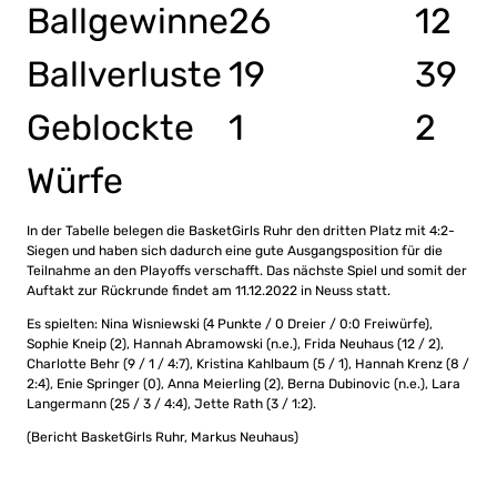
Ballgewinne
26
12
Ballverluste
19
39
Geblockte
1
2
Würfe
In der Tabelle belegen die BasketGirls Ruhr den dritten Platz mit 4:2-
Siegen und haben sich dadurch eine gute Ausgangsposition für die
Teilnahme an den Playoffs verschafft. Das nächste Spiel und somit der
Auftakt zur Rückrunde findet am 11.12.2022 in Neuss statt.
Es spielten: Nina Wisniewski (4 Punkte / 0 Dreier / 0:0 Freiwürfe),
Sophie Kneip (2), Hannah Abramowski (n.e.), Frida Neuhaus (12 / 2),
Charlotte Behr (9 / 1 / 4:7), Kristina Kahlbaum (5 / 1), Hannah Krenz (8 /
2:4), Enie Springer (0), Anna Meierling (2), Berna Dubinovic (n.e.), Lara
Langermann (25 / 3 / 4:4), Jette Rath (3 / 1:2).
(Bericht BasketGirls Ruhr, Markus Neuhaus)