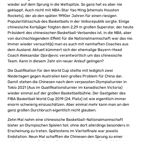
wieder auf dem Sprung in die Weltspitze. So ganz hat es aber nie
geklappt. Auch nicht mit NBA-Star Yao Ming (ehemals Houston
Rockets), der ab den späten 1990er Jahren für einen riesigen
Popularitätsschub des Basketballs in der Volksrepublik sorgte. Einige
chinesische Korbjäger folgten dem 2,29 m großen Superstar, der heute
Präsident des chinesischen Basketball-Verbandes ist, in die NBA, aber
von durchschlagendem Effekt für die Nationalmannschaft war das nie.
Immer wieder versucht(e) man es auch mit namhaften Coaches aus
dem Ausland. Aktuell kümmert sich der ehemalige Bayern-Head
Coach Aleksandar Djordjevic verantwortlich um das chinesische
Team. Kann in diesem Jahr ein neuer Anlauf gelingen?
Die Qualifikation für den World Cup stellte mit lediglich zwei
Niederlagen gegen Australien kein großes Problem für China dar.
Damit stehen die Chinesen nach dem verpassten Olympiaturnier in
Tokio 2021 (Aus im Qualifikationsturnier im kanadischen Victoria)
wieder einmal auf der großen Basketballbühne. Der Gastgeber des
FIBA Basketball World Cup 2019 (24. Platz) ist wie eigentlich immer
enorm schwierig einzuschätzen. Aber einmal mehr kann man an den
ganz großen Durchbruch eigentlich nicht glauben.
Zehn Mal nahm eine chinesische Basketball-Nationalmannschaft
bisher an Olympischen Spielen teil, ohne dort allerdings besonders in
Erscheinung zu treten. Spätestens im Viertelfinale war jeweils
Endstation. Neun Mal schafften die Chinesen den Sprung zu einer