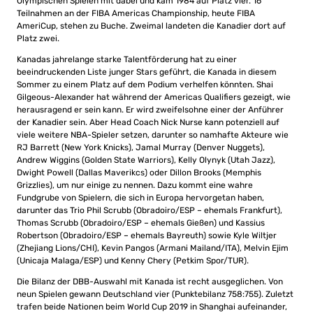
Olympischen Spielen mit dabei und kam 1984 auf Platz vier. 16
Teilnahmen an der FIBA Americas Championship, heute FIBA
AmeriCup, stehen zu Buche. Zweimal landeten die Kanadier dort auf
Platz zwei.
Kanadas jahrelange starke Talentförderung hat zu einer
beeindruckenden Liste junger Stars geführt, die Kanada in diesem
Sommer zu einem Platz auf dem Podium verhelfen könnten. Shai
Gilgeous-Alexander hat während der Americas Qualifiers gezeigt, wie
herausragend er sein kann. Er wird zweifelsohne einer der Anführer
der Kanadier sein. Aber Head Coach Nick Nurse kann potenziell auf
viele weitere NBA-Spieler setzen, darunter so namhafte Akteure wie
RJ Barrett (New York Knicks), Jamal Murray (Denver Nuggets),
Andrew Wiggins (Golden State Warriors), Kelly Olynyk (Utah Jazz),
Dwight Powell (Dallas Maverikcs) oder Dillon Brooks (Memphis
Grizzlies), um nur einige zu nennen. Dazu kommt eine wahre
Fundgrube von Spielern, die sich in Europa hervorgetan haben,
darunter das Trio Phil Scrubb (Obradoiro/ESP – ehemals Frankfurt),
Thomas Scrubb (Obradoiro/ESP – ehemals Gießen) und Kassius
Robertson (Obradoiro/ESP – ehemals Bayreuth) sowie Kyle Wiltjer
(Zhejiang Lions/CHI), Kevin Pangos (Armani Mailand/ITA), Melvin Ejim
(Unicaja Malaga/ESP) und Kenny Chery (Petkim Spor/TUR).
Die Bilanz der DBB-Auswahl mit Kanada ist recht ausgeglichen. Von
neun Spielen gewann Deutschland vier (Punktebilanz 758:755). Zuletzt
trafen beide Nationen beim World Cup 2019 in Shanghai aufeinander,