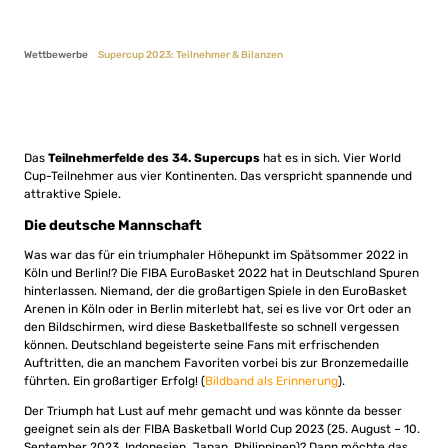
Wettbewerbe
Supercup 2023: Teilnehmer & Bilanzen
Das
Teilnehmerfelde des 34. Supercups
hat es in sich. Vier World
Cup-Teilnehmer aus vier Kontinenten. Das verspricht spannende und
attraktive Spiele.
Die deutsche Mannschaft
Was war das für ein triumphaler Höhepunkt im Spätsommer 2022 in
Köln und Berlin!? Die FIBA EuroBasket 2022 hat in Deutschland Spuren
hinterlassen. Niemand, der die großartigen Spiele in den EuroBasket
Arenen in Köln oder in Berlin miterlebt hat, sei es live vor Ort oder an
den Bildschirmen, wird diese Basketballfeste so schnell vergessen
können. Deutschland begeisterte seine Fans mit erfrischenden
Auftritten, die an manchem Favoriten vorbei bis zur Bronzemedaille
führten. Ein großartiger Erfolg! (
Bildband als Erinnerung
).
Der Triumph hat Lust auf mehr gemacht und was könnte da besser
geeignet sein als der FIBA Basketball World Cup 2023 (25. August – 10.
September 2023, Indonesien, Japan, Philippinen)? Dann möchte das