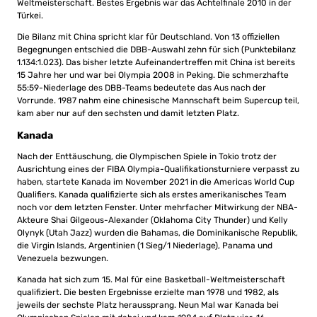
Weltmeisterschaft. Bestes Ergebnis war das Achtelfinale 2010 in der
Türkei.
Die Bilanz mit China spricht klar für Deutschland. Von 13 offiziellen
Begegnungen entschied die DBB-Auswahl zehn für sich (Punktebilanz
1.134:1.023). Das bisher letzte Aufeinandertreffen mit China ist bereits
15 Jahre her und war bei Olympia 2008 in Peking. Die schmerzhafte
55:59-Niederlage des DBB-Teams bedeutete das Aus nach der
Vorrunde. 1987 nahm eine chinesische Mannschaft beim Supercup teil,
kam aber nur auf den sechsten und damit letzten Platz.
Kanada
Nach der Enttäuschung, die Olympischen Spiele in Tokio trotz der
Ausrichtung eines der FIBA Olympia-Qualifikationsturniere verpasst zu
haben, startete Kanada im November 2021 in die Americas World Cup
Qualifiers. Kanada qualifizierte sich als erstes amerikanisches Team
noch vor dem letzten Fenster. Unter mehrfacher Mitwirkung der NBA-
Akteure Shai Gilgeous-Alexander (Oklahoma City Thunder) und Kelly
Olynyk (Utah Jazz) wurden die Bahamas, die Dominikanische Republik,
die Virgin Islands, Argentinien (1 Sieg/1 Niederlage), Panama und
Venezuela bezwungen.
Kanada hat sich zum 15. Mal für eine Basketball-Weltmeisterschaft
qualifiziert. Die besten Ergebnisse erzielte man 1978 und 1982, als
jeweils der sechste Platz heraussprang. Neun Mal war Kanada bei