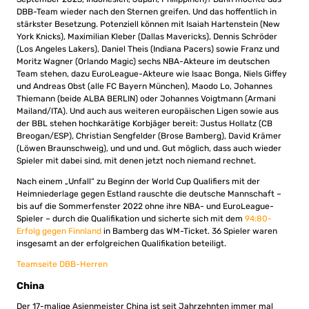
DBB-Team wieder nach den Sternen greifen. Und das hoffentlich in
stärkster Besetzung. Potenziell können mit Isaiah Hartenstein (New
York Knicks), Maximilian Kleber (Dallas Mavericks), Dennis Schröder
(Los Angeles Lakers), Daniel Theis (Indiana Pacers) sowie Franz und
Moritz Wagner (Orlando Magic) sechs NBA-Akteure im deutschen
Team stehen, dazu EuroLeague-Akteure wie Isaac Bonga, Niels Giffey
und Andreas Obst (alle FC Bayern München), Maodo Lo, Johannes
Thiemann (beide ALBA BERLIN) oder Johannes Voigtmann (Armani
Mailand/ITA). Und auch aus weiteren europäischen Ligen sowie aus
der BBL stehen hochkarätige Korbjäger bereit: Justus Hollatz (CB
Breogan/ESP), Christian Sengfelder (Brose Bamberg), David Krämer
(Löwen Braunschweig), und und und. Gut möglich, dass auch wieder
Spieler mit dabei sind, mit denen jetzt noch niemand rechnet.
Nach einem „Unfall“ zu Beginn der World Cup Qualifiers mit der
Heimniederlage gegen Estland rauschte die deutsche Mannschaft –
bis auf die Sommerfenster 2022 ohne ihre NBA- und EuroLeague-
Spieler – durch die Qualifikation und sicherte sich mit dem
94:80-
Erfolg gegen Finnland
in Bamberg das WM-Ticket. 36 Spieler waren
insgesamt an der erfolgreichen Qualifikation beteiligt.
Teamseite DBB-Herren
China
Der 17-malige Asienmeister China ist seit Jahrzehnten immer mal