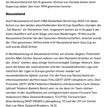
als Deutschland mit 82:76 gewann. Einmal war Kanada bisher beim
Supercup dabei, den man 1994 gewinnen konnte.
Neuseeland
Auch Neuseeland ist beim FIBA Basketball World Cup 2023 mit dabei.
Schon vor den beiden abschließenden World Cup Qualifiers standen die
„Tall Blacks“ als Teilnehmer fest, insgesamt kamen sie in Gruppe E der
Asian Qualifiers auf acht Siege und zwei Niederlagen. 19 Mal wurde
Neuseeland Zweiter bei den Ozeanien-Meisterschaften, dreimal wurde
der Titel gewonnen. Mittlerweile tritt Neuseeland beim Asia Cup an
und wurde 2022 Dritter.
In Bestbesetzung ist Neuseeland immer ein starker Gegner. Potenziell
könnte NBA-Center Steven Adams von den Memphis Grizzlies im Team
der „Kiwis“ stehen, dazu einige hochveranlagte College-Akteure. Aber
auch die Klubs der australischen und der neuseeländischen Liga und
natürlich der Ligen in Europa greifen immer wieder auf
neuseeländische Spieler zurück. Für die Fans aus Deutschland am
interessantesten dürften Isaac Fotu (2017-2019 ratiopharm ulm), Dion
Prewster (2017-2018 Paderborn Baskets) und besonders Fynn Delany
(aktuell Telekom Baskets Bonn) sein, so sie denn im Team stehen
werden. In der Qualifikation am erfolgreichsten waren Forward Tom
Vodanovich (New Zealand Breakers, 17,3 PTS), Forward Sam
Waardenburg (MHP RIESEN Ludwigsburg, 17) und der 211 cm Center
Rob Loe (New Zealand Breakers, 14,3).