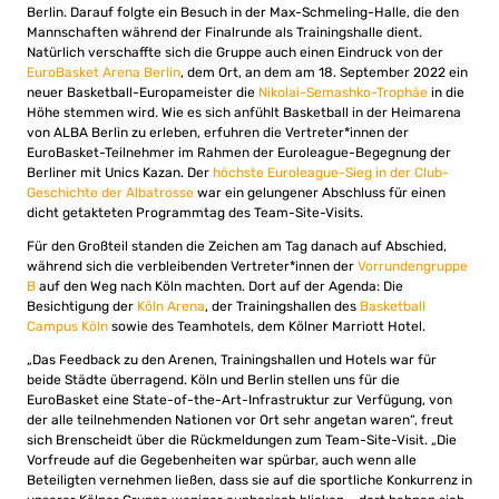
Berlin. Darauf folgte ein Besuch in der Max-Schmeling-Halle, die den
Mannschaften während der Finalrunde als Trainingshalle dient.
Natürlich verschaffte sich die Gruppe auch einen Eindruck von der
EuroBasket Arena Berlin
, dem Ort, an dem am 18. September 2022 ein
neuer Basketball-Europameister die
Nikolai-Semashko-Trophäe
in die
Höhe stemmen wird. Wie es sich anfühlt Basketball in der Heimarena
von ALBA Berlin zu erleben, erfuhren die Vertreter*innen der
EuroBasket-Teilnehmer im Rahmen der Euroleague-Begegnung der
Berliner mit Unics Kazan. Der
höchste Euroleague-Sieg in der Club-
Geschichte der Albatrosse
war ein gelungener Abschluss für einen
dicht getakteten Programmtag des Team-Site-Visits.
Für den Großteil standen die Zeichen am Tag danach auf Abschied,
während sich die verbleibenden Vertreter*innen der
Vorrundengruppe
B
auf den Weg nach Köln machten. Dort auf der Agenda: Die
Besichtigung der
Köln Arena
, der Trainingshallen des
Basketball
Campus Köln
sowie des Teamhotels, dem Kölner Marriott Hotel.
„Das Feedback zu den Arenen, Trainingshallen und Hotels war für
beide Städte überragend. Köln und Berlin stellen uns für die
EuroBasket eine State-of-the-Art-Infrastruktur zur Verfügung, von
der alle teilnehmenden Nationen vor Ort sehr angetan waren“, freut
sich Brenscheidt über die Rückmeldungen zum Team-Site-Visit. „Die
Vorfreude auf die Gegebenheiten war spürbar, auch wenn alle
Beteiligten vernehmen ließen, dass sie auf die sportliche Konkurrenz in