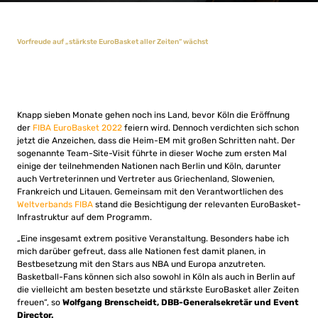
Vorfreude auf „stärkste EuroBasket aller Zeiten“ wächst
Knapp sieben Monate gehen noch ins Land, bevor Köln die Eröffnung
der
FIBA EuroBasket 2022
feiern wird. Dennoch verdichten sich schon
jetzt die Anzeichen, dass die Heim-EM mit großen Schritten naht. Der
sogenannte Team-Site-Visit führte in dieser Woche zum ersten Mal
einige der teilnehmenden Nationen nach Berlin und Köln, darunter
auch Vertreterinnen und Vertreter aus Griechenland, Slowenien,
Frankreich und Litauen. Gemeinsam mit den Verantwortlichen des
Weltverbands FIBA
stand die Besichtigung der relevanten EuroBasket-
Infrastruktur auf dem Programm.
„Eine insgesamt extrem positive Veranstaltung. Besonders habe ich
mich darüber gefreut, dass alle Nationen fest damit planen, in
Bestbesetzung mit den Stars aus NBA und Europa anzutreten.
Basketball-Fans können sich also sowohl in Köln als auch in Berlin auf
die vielleicht am besten besetzte und stärkste EuroBasket aller Zeiten
freuen“, so
Wolfgang Brenscheidt, DBB-Generalsekretär und Event
Director.