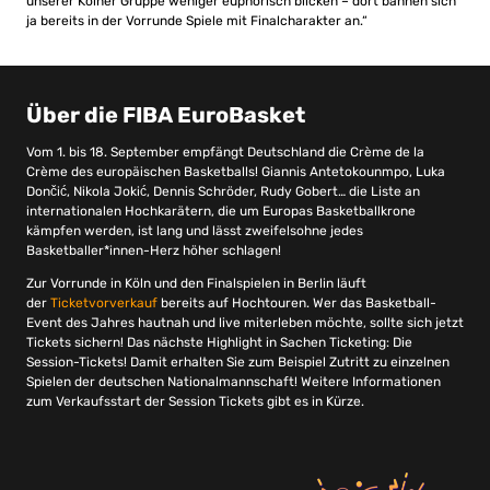
unserer Kölner Gruppe weniger euphorisch blicken – dort bahnen sich
ja bereits in der Vorrunde Spiele mit Finalcharakter an.“
Über die FIBA EuroBasket
Vom 1. bis 18. September empfängt Deutschland die Crème de la
Crème des europäischen Basketballs! Giannis Antetokounmpo, Luka
Dončić, Nikola Jokić, Dennis Schröder, Rudy Gobert… die Liste an
internationalen Hochkarätern, die um Europas Basketballkrone
kämpfen werden, ist lang und lässt zweifelsohne jedes
Basketballer*innen-Herz höher schlagen!
Zur Vorrunde in Köln und den Finalspielen in Berlin läuft
der
Ticketvorverkauf
bereits auf Hochtouren. Wer das Basketball-
Event des Jahres hautnah und live miterleben möchte, sollte sich jetzt
Tickets sichern! Das nächste Highlight in Sachen Ticketing: Die
Session-Tickets! Damit erhalten Sie zum Beispiel Zutritt zu einzelnen
Spielen der deutschen Nationalmannschaft! Weitere Informationen
zum Verkaufsstart der Session Tickets gibt es in Kürze.