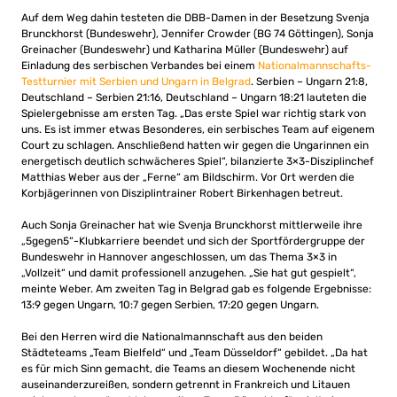
Auf dem Weg dahin testeten die DBB-Damen in der Besetzung Svenja
Brunckhorst (Bundeswehr), Jennifer Crowder (BG 74 Göttingen), Sonja
Greinacher (Bundeswehr) und Katharina Müller (Bundeswehr) auf
Einladung des serbischen Verbandes bei einem
Nationalmannschafts-
Testturnier mit Serbien und Ungarn in Belgrad
. Serbien – Ungarn 21:8,
Deutschland – Serbien 21:16, Deutschland – Ungarn 18:21 lauteten die
Spielergebnisse am ersten Tag. „Das erste Spiel war richtig stark von
uns. Es ist immer etwas Besonderes, ein serbisches Team auf eigenem
Court zu schlagen. Anschließend hatten wir gegen die Ungarinnen ein
energetisch deutlich schwächeres Spiel“, bilanzierte 3×3-Disziplinchef
Matthias Weber aus der „Ferne“ am Bildschirm. Vor Ort werden die
Korbjägerinnen von Disziplintrainer Robert Birkenhagen betreut.
Auch Sonja Greinacher hat wie Svenja Brunckhorst mittlerweile ihre
„5gegen5“-Klubkarriere beendet und sich der Sportfördergruppe der
Bundeswehr in Hannover angeschlossen, um das Thema 3×3 in
„Vollzeit“ und damit professionell anzugehen. „Sie hat gut gespielt“,
meinte Weber. Am zweiten Tag in Belgrad gab es folgende Ergebnisse:
13:9 gegen Ungarn, 10:7 gegen Serbien, 17:20 gegen Ungarn.
Bei den Herren wird die Nationalmannschaft aus den beiden
Städteteams „Team Bielfeld“ und „Team Düsseldorf“ gebildet. „Da hat
es für mich Sinn gemacht, die Teams an diesem Wochenende nicht
auseinanderzureißen, sondern getrennt in Frankreich und Litauen