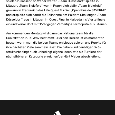
spielen zu lassen“, so Weber weiter. „Team Düsseldorf“ spielte in
Litauen, „Team Bielefeld“ war in Frankreich aktiv. „Team Bielefeld“
gewann in Frankreich das Lite Quest Turnier „Open Plus de SAVERNE“
und erspielte sich damit die Teilnahme am Poitiers Challenger. „Team
Düsseldorf“ zog in Litauen im Quest Final in Klaipeda ins Viertelfinale
ein und verlor dort mit 16:19 gegen Zemaitijos Termoputa aus Litauen.
Am kommenden Montag wird dann das Nationalteam für die
Qualifikation in Tel Aviv bestimmt. „Bei den Herren ist es momentan
besser, wenn man die beiden Teams en bloque spielen und Punkte für
ihre nächsten Ziele sammeln lässt. Die haben und benötigen 3×3-
strukturbedingt auch unbedingt eigene Ideen, wie sie Turniere der
nächsthöheren Kategorie erreichen“, erklärt Weber abschließend.