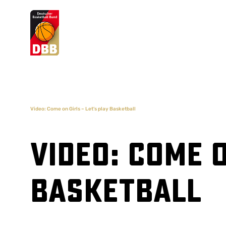
Suchvorschläge
Lorem Ipsum
Dolor Sit
Amet Valputo
Video: Come on Girls – Let’s play Basketball
Video: Come o
Basketball