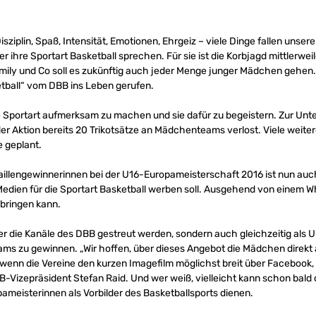
sziplin, Spaß, Intensität, Emotionen, Ehrgeiz – viele Dinge fallen uns
 ihre Sportart Basketball sprechen. Für sie ist die Korbjagd mittlerweile
a, Emily und Co soll es zukünftig auch jeder Menge junger Mädchen geh
etball“ vom DBB ins Leben gerufen.
ie Sportart aufmerksam zu machen und sie dafür zu begeistern. Zur Unte
 Aktion bereits 20 Trikotsätze an Mädchenteams verlost. Viele weitere
geplant.
aillengewinnerinnen bei der U16-Europameisterschaft 2016 ist nun auch
 Medien für die Sportart Basketball werben soll. Ausgehend von einem 
bringen kann.
ber die Kanäle des DBB gestreut werden, sondern auch gleichzeitig als U
eams zu gewinnen. „Wir hoffen, über dieses Angebot die Mädchen direk
 wenn die Vereine den kurzen Imagefilm möglichst breit über Facebook,
BB-Vizepräsident Stefan Raid. Und wer weiß, vielleicht kann schon bald
meisterinnen als Vorbilder des Basketballsports dienen.