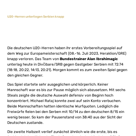
U20-Herren unterliegen Serbien knapp
Die deutschen U20-Herren haben ihr erstes Vorbereitungsspiel auf
dem Weg zur Europameisterschaft (08.-16. Juli 2023, Heraklion/GRE)
knapp verloren. Das Team von
Bundestrainer Alan Ibrahimagic
unterlag heute in Divčibare/SRB gegen Gastgeber Serbien mit 72:74
(18:18, 20:22, 14:13, 20:21). Morgen kommt es zum zweiten Spiel gegen
den gleichen Gegner.
Das Spiel startete sehr ausgeglichen und körperlich. Keiner
Mannschaft war es bis zur Pause möglich sich abzusetzen. Mit sechs
Steals zeigte die deutsche Auswahl defensiv von Beginn hoch
konzentriert. Michael Rataj konnte zwei auf sein Konto verbuchen.
Beide Mannschaften hatten identische Wurfquoten. Lediglich die
Freiwürfe fielen bei den Serben mit 10/14 zu den deutschen 8/15 ein
wenig besser. So kam der Pausenstand von 38:40 aus der Sicht der
Deutschen zustande.
Die zweite Halbzeit verlief zunächst ähnlich wie die erste, bis es