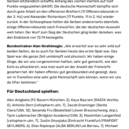
Serbien letztendlich schaffte Anfang des vierten Viertels auf fünf
Punkte wegzuziehen (64:59). Die deutsche Mannschaft kämpfte sich
durch gute Arbeit an den offensiven Brettern (11 Offensivrebounds in
der 2. Hz) und Alexander Richardson (17 Punkte, 11 in 2. Hz) wieder
zurück. In der Schlussphase holten die Serben andererseits ebenfalls
einige Offensivrebounds nach Freiwürfen, die der deutschen Auswahl
weh taten. Der Wurf zum Sieg der Deutschen ging leider daneben, was
den Endstand von 72:74 besiegelte.
Bundestrainer Alan Ibrahimagic:
„Wie erwartet war es sehr wild auf
beiden Seiten, da es auch für Serbien heute das erste Spiel war. Das
Spiel war die ganze Zeit umkämpft und physisch. Wir haben einige
Dinge, die wir uns vorgenommen hatten, sehr gut gemacht, wie den
Korb zu attackieren, was man auch an der Anzahl der Freiwürfe
gesehen hat. Wir haben offensiv gut gerebounded und gezeigt, dass
wir in Transition eine sehr gute Mannschaft sein können, wenn wir uns
da öfter belohnen.“
Für Deutschland spielten:
Alec Anigbata (FC Bayern München, 2), Kaya Bayram (RASTA Vechta,
0), Antonio Dorn (ratiopharm ulm, 7), Jacob Ensminger (Santa
Clara/USA, 12), Sananda Fru (Basketball Löwen Braunschweig, dnp.),
Tjark Lademacher (Bridgton Academy/CAN, 3), Maximilian Langenfeld
(ratiopharm ulm, 7), Justin Onyejiaka (Eintracht Frankfurt/FRAPORT
SKYLINERS, 6), Elias Rapieque (ALBA BERLIN/Lok Bernau, 7), Michael