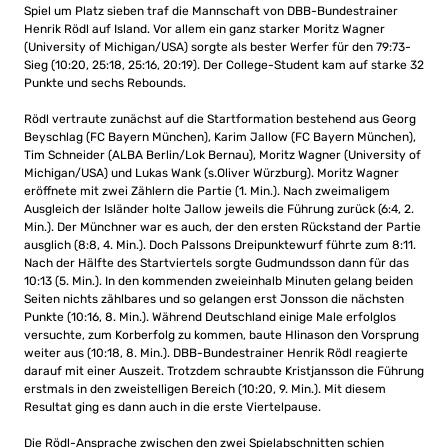
Spiel um Platz sieben traf die Mannschaft von DBB-Bundestrainer
Henrik Rödl auf Island. Vor allem ein ganz starker Moritz Wagner
(University of Michigan/USA) sorgte als bester Werfer für den 79:73-
Sieg (10:20, 25:18, 25:16, 20:19). Der College-Student kam auf starke 32
Punkte und sechs Rebounds.
Rödl vertraute zunächst auf die Startformation bestehend aus Georg
Beyschlag (FC Bayern München), Karim Jallow (FC Bayern München),
Tim Schneider (ALBA Berlin/Lok Bernau), Moritz Wagner (University of
Michigan/USA) und Lukas Wank (s.Oliver Würzburg). Moritz Wagner
eröffnete mit zwei Zählern die Partie (1. Min.). Nach zweimaligem
Ausgleich der Isländer holte Jallow jeweils die Führung zurück (6:4, 2.
Min.). Der Münchner war es auch, der den ersten Rückstand der Partie
ausglich (8:8, 4. Min.). Doch Palssons Dreipunktewurf führte zum 8:11.
Nach der Hälfte des Startviertels sorgte Gudmundsson dann für das
10:13 (5. Min.). In den kommenden zweieinhalb Minuten gelang beiden
Seiten nichts zählbares und so gelangen erst Jonsson die nächsten
Punkte (10:16, 8. Min.). Während Deutschland einige Male erfolglos
versuchte, zum Korberfolg zu kommen, baute Hlinason den Vorsprung
weiter aus (10:18, 8. Min.). DBB-Bundestrainer Henrik Rödl reagierte
darauf mit einer Auszeit. Trotzdem schraubte Kristjansson die Führung
erstmals in den zweistelligen Bereich (10:20, 9. Min.). Mit diesem
Resultat ging es dann auch in die erste Viertelpause.
Die Rödl-Ansprache zwischen den zwei Spielabschnitten schien