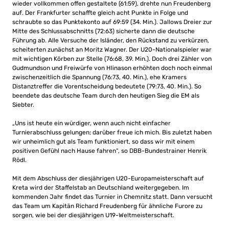
wieder vollkommen offen gestaltete (61:59), drehte nun Freudenberg
auf. Der Frankfurter schaffte gleich acht Punkte in Folge und
schraubte so das Punktekonto auf 69:59 (34. Min.). Jallows Dreier zur
Mitte des Schlussabschnitts (72:63) sicherte dann die deutsche
Führung ab. Alle Versuche der Isländer, den Rückstand zu verkürzen,
scheiterten zunächst an Moritz Wagner. Der U20-Nationalspieler war
mit wichtigen Körben zur Stelle (76:68, 39. Min.). Doch drei Zähler von
Gudmundson und Freiwürfe von Hlinason erhöhten doch noch einmal
zwischenzeitlich die Spannung (76:73, 40. Min.), ehe Kramers
Distanztreffer die Vorentscheidung bedeutete (79:73, 40. Min.). So
beendete das deutsche Team durch den heutigen Sieg die EM als
Siebter.
„Uns ist heute ein würdiger, wenn auch nicht einfacher
Turnierabschluss gelungen; darüber freue ich mich. Bis zuletzt haben
wir unheimlich gut als Team funktioniert, so dass wir mit einem
positiven Gefühl nach Hause fahren“, so DBB-Bundestrainer Henrik
Rödl.
Mit dem Abschluss der diesjährigen U20-Europameisterschaft auf
Kreta wird der Staffelstab an Deutschland weitergegeben. Im
kommenden Jahr findet das Turnier in Chemnitz statt. Dann versucht
das Team um Kapitän Richard Freudenberg für ähnliche Furore zu
sorgen, wie bei der diesjährigen U19-Weltmeisterschaft.