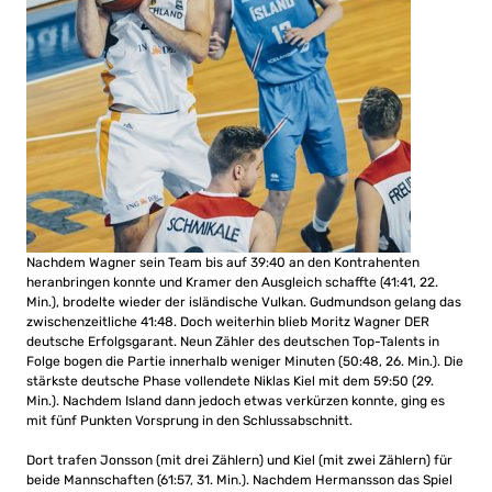
Nachdem Wagner sein Team bis auf 39:40 an den Kontrahenten
heranbringen konnte und Kramer den Ausgleich schaffte (41:41, 22.
Min.), brodelte wieder der isländische Vulkan. Gudmundson gelang das
zwischenzeitliche 41:48. Doch weiterhin blieb Moritz Wagner DER
deutsche Erfolgsgarant. Neun Zähler des deutschen Top-Talents in
Folge bogen die Partie innerhalb weniger Minuten (50:48, 26. Min.). Die
stärkste deutsche Phase vollendete Niklas Kiel mit dem 59:50 (29.
Min.). Nachdem Island dann jedoch etwas verkürzen konnte, ging es
mit fünf Punkten Vorsprung in den Schlussabschnitt.
Dort trafen Jonsson (mit drei Zählern) und Kiel (mit zwei Zählern) für
beide Mannschaften (61:57, 31. Min.). Nachdem Hermansson das Spiel