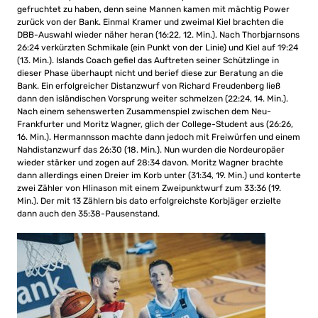
gefruchtet zu haben, denn seine Mannen kamen mit mächtig Power
zurück von der Bank. Einmal Kramer und zweimal Kiel brachten die
DBB-Auswahl wieder näher heran (16:22, 12. Min.). Nach Thorbjarnsons
26:24 verkürzten Schmikale (ein Punkt von der Linie) und Kiel auf 19:24
(13. Min.). Islands Coach gefiel das Auftreten seiner Schützlinge in
dieser Phase überhaupt nicht und berief diese zur Beratung an die
Bank. Ein erfolgreicher Distanzwurf von Richard Freudenberg ließ
dann den isländischen Vorsprung weiter schmelzen (22:24, 14. Min.).
Nach einem sehenswerten Zusammenspiel zwischen dem Neu-
Frankfurter und Moritz Wagner, glich der College-Student aus (26:26,
16. Min.). Hermannsson machte dann jedoch mit Freiwürfen und einem
Nahdistanzwurf das 26:30 (18. Min.). Nun wurden die Nordeuropäer
wieder stärker und zogen auf 28:34 davon. Moritz Wagner brachte
dann allerdings einen Dreier im Korb unter (31:34, 19. Min.) und konterte
zwei Zähler von Hlinason mit einem Zweipunktwurf zum 33:36 (19.
Min.). Der mit 13 Zählern bis dato erfolgreichste Korbjäger erzielte
dann auch den 35:38-Pausenstand.