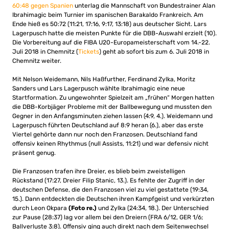
60:48 gegen Spanien
unterlag die Mannschaft von Bundestrainer Alan
Ibrahimagic beim Turnier im spanischen Barakaldo Frankreich. Am
Ende hieß es 50:72 (11:21, 17:16, 9:17, 13:18) aus deutscher Sicht. Lars
Lagerpusch hatte die meisten Punkte für die DBB-Auswahl erzielt (10).
Die Vorbereitung auf die FIBA U20-Europameisterschaft vom 14.-22.
Juli 2018 in Chemnitz (
Tickets
) geht ab sofort bis zum 6. Juli 2018 in
Chemnitz weiter.
Mit Nelson Weidemann, Nils Haßfurther, Ferdinand Zylka, Moritz
Sanders und Lars Lagerpusch wählte Ibrahimagic eine neue
Startformation. Zu ungewohnter Spielzeit am „frühen“ Morgen hatten
die DBB-Korbjäger Probleme mit der Ballbewegung und mussten den
Gegner in den Anfangsminuten ziehen lassen (4:9, 4.). Weidemann und
Lagerpusch führten Deutschland auf 8:9 heran (6.), aber das erste
Viertel gehörte dann nur noch den Franzosen. Deutschland fand
offensiv keinen Rhythmus (null Assists, 11:21) und war defensiv nicht
präsent genug.
Die Franzosen trafen ihre Dreier, es blieb beim zweistelligen
Rückstand (17:27, Dreier Filip Stanic, 13.). Es fehlte der Zugriff in der
deutschen Defense, die den Franzosen viel zu viel gestattete (19:34,
15.). Dann entdeckten die Deutschen ihren Kampfgeist und verkürzten
durch Leon Okpara
(Foto re.)
und Zylka (24:34, 18.). Der Unterschied
zur Pause (28:37) lag vor allem bei den Dreiern (FRA 6/12, GER 1/6;
Ballverluste 3:8). Offensiv ging auch direkt nach dem Seitenwechsel