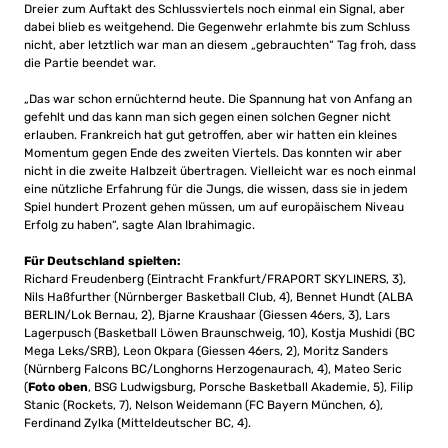
Dreier zum Auftakt des Schlussviertels noch einmal ein Signal, aber
dabei blieb es weitgehend. Die Gegenwehr erlahmte bis zum Schluss
nicht, aber letztlich war man an diesem „gebrauchten“ Tag froh, dass
die Partie beendet war.
„Das war schon ernüchternd heute. Die Spannung hat von Anfang an
gefehlt und das kann man sich gegen einen solchen Gegner nicht
erlauben. Frankreich hat gut getroffen, aber wir hatten ein kleines
Momentum gegen Ende des zweiten Viertels. Das konnten wir aber
nicht in die zweite Halbzeit übertragen. Vielleicht war es noch einmal
eine nützliche Erfahrung für die Jungs, die wissen, dass sie in jedem
Spiel hundert Prozent gehen müssen, um auf europäischem Niveau
Erfolg zu haben“, sagte Alan Ibrahimagic.
Für Deutschland spielten:
Richard Freudenberg (Eintracht Frankfurt/FRAPORT SKYLINERS, 3),
Nils Haßfurther (Nürnberger Basketball Club, 4), Bennet Hundt (ALBA
BERLIN/Lok Bernau, 2), Bjarne Kraushaar (Giessen 46ers, 3), Lars
Lagerpusch (Basketball Löwen Braunschweig, 10), Kostja Mushidi (BC
Mega Leks/SRB), Leon Okpara (Giessen 46ers, 2), Moritz Sanders
(Nürnberg Falcons BC/Longhorns Herzogenaurach, 4), Mateo Seric
(
Foto oben
, BSG Ludwigsburg, Porsche Basketball Akademie, 5), Filip
Stanic (Rockets, 7), Nelson Weidemann (FC Bayern München, 6),
Ferdinand Zylka (Mitteldeutscher BC, 4).