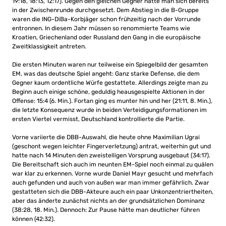
19:18, 18:13, 12:17). Gegen den gleichen Gegner hatte man sich bereits
in der Zwischenrunde durchgesetzt. Dem Abstieg in die B-Gruppe
waren die ING-DiBa-Korbjäger schon frühzeitig nach der Vorrunde
entronnen. In diesem Jahr müssen so renommierte Teams wie
Kroatien, Griechenland oder Russland den Gang in die europäische
Zweitklassigkeit antreten.
Die ersten Minuten waren nur teilweise ein Spiegelbild der gesamten
EM, was das deutsche Spiel angeht: Ganz starke Defense, die dem
Gegner kaum ordentliche Würfe gestattete. Allerdings zeigte man zu
Beginn auch einige schöne, geduldig heausgespielte Aktionen in der
Offense: 15:4 (6. Min.). Fortan ging es munter hin und her (21:11, 8. Min.),
die letzte Konsequenz wurde in beiden Verteidigungsformationen im
ersten Viertel vermisst, Deutschland kontrollierte die Partie.
Vorne variierte die DBB-Auswahl, die heute ohne Maximilian Ugrai
(geschont wegen leichter Fingerverletzung) antrat, weiterhin gut und
hatte nach 14 Minuten den zweistelligen Vorsprung ausgebaut (34:17).
Die Bereitschaft sich auch im neunten EM-Spiel noch einmal zu quälen
war klar zu erkennen. Vorne wurde Daniel Mayr gesucht und mehrfach
auch gefunden und auch von außen war man immer gefährlich. Zwar
gestatteten sich die DBB-Akteure auch ein paar Unkonzentriertheiten,
aber das änderte zunächst nichts an der grundsätzlichen Dominanz
(38:28, 18. Min.). Dennoch: Zur Pause hätte man deutlicher führen
können (42:32).