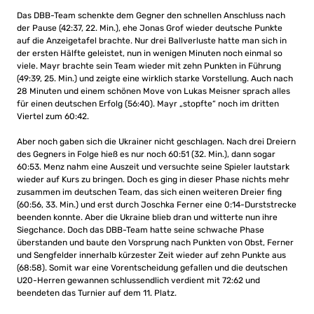
Das DBB-Team schenkte dem Gegner den schnellen Anschluss nach
der Pause (42:37, 22. Min.), ehe Jonas Grof wieder deutsche Punkte
auf die Anzeigetafel brachte. Nur drei Ballverluste hatte man sich in
der ersten Hälfte geleistet, nun in wenigen Minuten noch einmal so
viele. Mayr brachte sein Team wieder mit zehn Punkten in Führung
(49:39, 25. Min.) und zeigte eine wirklich starke Vorstellung. Auch nach
28 Minuten und einem schönen Move von Lukas Meisner sprach alles
für einen deutschen Erfolg (56:40). Mayr „stopfte“ noch im dritten
Viertel zum 60:42.
Aber noch gaben sich die Ukrainer nicht geschlagen. Nach drei Dreiern
des Gegners in Folge hieß es nur noch 60:51 (32. Min.), dann sogar
60:53. Menz nahm eine Auszeit und versuchte seine Spieler lautstark
wieder auf Kurs zu bringen. Doch es ging in dieser Phase nichts mehr
zusammen im deutschen Team, das sich einen weiteren Dreier fing
(60:56, 33. Min.) und erst durch Joschka Ferner eine 0:14-Durststrecke
beenden konnte. Aber die Ukraine blieb dran und witterte nun ihre
Siegchance. Doch das DBB-Team hatte seine schwache Phase
überstanden und baute den Vorsprung nach Punkten von Obst, Ferner
und Sengfelder innerhalb kürzester Zeit wieder auf zehn Punkte aus
(68:58). Somit war eine Vorentscheidung gefallen und die deutschen
U20-Herren gewannen schlussendlich verdient mit 72:62 und
beendeten das Turnier auf dem 11. Platz.