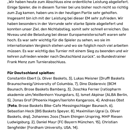
„Wir haben heute zum Abschluss eine ordentliche Leistung abgeliefert.
Einige Spieler, die in diesem Turnier bei uns bisher noch nicht so richtig
zum Zug kamen, haben uns in der heutigen Partie sehr geholfen.
Insgesamt bin ich mit der Leistung bei dieser EM sehr zufrieden. Wir
haben besonders in der Vorrunde sehr starke Spiele abgeliefert und
konnten unser Ziel, den Nichtabstieg, somit sehr schnell erreichen. Das
Niveau und die Belastung bei dieser Europameisterschaft waren sehr
hoch. Es war sehr wichtig für die Spieler zu sehen, wo sie im
internationalen Vergleich stehen und wo sie folglich noch viel arbeiten
müssen. Es war wichtig das Turnier mit einem Sieg zu beenden und wir
kehren zufrieden wieder nach Deutschland zurück“, so Bundestrainer
Frank Menz zum Turnierabschluss.
Für Deutschland spielten:
Constantin Ebert (s. Oliver Baskets, 3), Lukas Meisner (Druff! Baskets
Braunschweig/University of Columbia, 7), Dino Dizdarevic (BCM
Baunach, Brose Baskets Bamberg, 3), Joschka Ferner (ratiopharm
akademie ulm/Weißenhorn Youngstars, 5), Ismet Akpinar (ALBA Berlin,
5), Jonas Grof (Phoenix Hagen/Iserlohn Kangaroos, 4), Andreas Obst
(
Foto
, Brose Baskets Bike-Cafe Messingschlager Baunach, 6),
Sebastian Heck (BIS Baskets Speyer, 8), Maximilian Ugrai (s. Oliver
Baskets, dnp), Johannes Joos (Team Ehingen Urspring, MHP Riesen
Ludwigsburg, 2), Daniel Mayr (FC Bayern München, 15), Christian
Sengfelder (Fordham University, USA, 14).