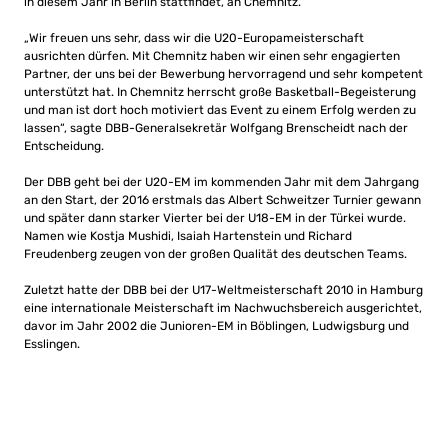
in diesem Jahr in Berlin stattfindet, an Chemnitz.
„Wir freuen uns sehr, dass wir die U20-Europameisterschaft
ausrichten dürfen. Mit Chemnitz haben wir einen sehr engagierten
Partner, der uns bei der Bewerbung hervorragend und sehr kompetent
unterstützt hat. In Chemnitz herrscht große Basketball-Begeisterung
und man ist dort hoch motiviert das Event zu einem Erfolg werden zu
lassen“, sagte DBB-Generalsekretär Wolfgang Brenscheidt nach der
Entscheidung.
Der DBB geht bei der U20-EM im kommenden Jahr mit dem Jahrgang
an den Start, der 2016 erstmals das Albert Schweitzer Turnier gewann
und später dann starker Vierter bei der U18-EM in der Türkei wurde.
Namen wie Kostja Mushidi, Isaiah Hartenstein und Richard
Freudenberg zeugen von der großen Qualität des deutschen Teams.
Zuletzt hatte der DBB bei der U17-Weltmeisterschaft 2010 in Hamburg
eine internationale Meisterschaft im Nachwuchsbereich ausgerichtet,
davor im Jahr 2002 die Junioren-EM in Böblingen, Ludwigsburg und
Esslingen.