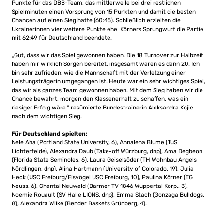
Punkte für das DBB-Team, das mittlerweile bei drei restlichen
Spielminuten einen Vorsprung von 15 Punkten und damit die besten
Chancen auf einen Sieg hatte (60:45). Schließlich erzielten die
Ukrainerinnen vier weitere Punkte ehe Körners Sprungwurf die Partie
mit 62:49 für Deutschland beendete.
„Gut, dass wir das Spiel gewonnen haben. Die 18 Turnover zur Halbzeit
haben mir wirklich Sorgen bereitet, insgesamt waren es dann 20. Ich
bin sehr zufrieden, wie die Mannschaft mit der Verletzung einer
Leistungsträgerin umgegangen ist. Heute war ein sehr wichtiges Spiel,
das wir als ganzes Team gewonnen haben. Mit dem Sieg haben wir die
Chance bewahrt, morgen den Klassenerhalt zu schaffen, was ein
riesiger Erfolg wäre.“ resümierte Bundestrainerin Aleksandra Kojic
nach dem wichtigen Sieg.
Für Deutschland spielten:
Nele Aha (Portland State University, 6), Annalena Blume (TuS
Lichterfelde), Alexandra Daub (Take-off Würzburg, dnp), Ama Degbeon
(Florida State Seminoles, 6), Laura Geiselsöder (TH Wohnbau Angels
Nördlingen, dnp), Alina Hartmann (University of Colorado, 19), Julia
Heck (USC Freiburg/Eisvögel USC Freiburg, 10), Paulina Körner (TG
Neuss, 6), Chantal Neuwald (Barmer TV 1846 Wuppertal Korp., 3),
Noemie Rouault (SV Halle LIONS, dnp), Emma Stach (Gonzaga Bulldogs,
8), Alexandra Wilke (Bender Baskets Grünberg, 4).