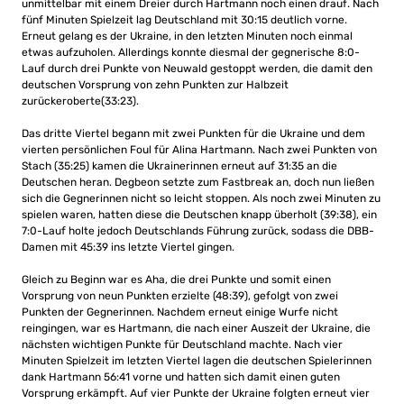
unmittelbar mit einem Dreier durch Hartmann noch einen drauf. Nach
fünf Minuten Spielzeit lag Deutschland mit 30:15 deutlich vorne.
Erneut gelang es der Ukraine, in den letzten Minuten noch einmal
etwas aufzuholen. Allerdings konnte diesmal der gegnerische 8:0-
Lauf durch drei Punkte von Neuwald gestoppt werden, die damit den
deutschen Vorsprung von zehn Punkten zur Halbzeit
zurückeroberte(33:23).
Das dritte Viertel begann mit zwei Punkten für die Ukraine und dem
vierten persönlichen Foul für Alina Hartmann. Nach zwei Punkten von
Stach (35:25) kamen die Ukrainerinnen erneut auf 31:35 an die
Deutschen heran. Degbeon setzte zum Fastbreak an, doch nun ließen
sich die Gegnerinnen nicht so leicht stoppen. Als noch zwei Minuten zu
spielen waren, hatten diese die Deutschen knapp überholt (39:38), ein
7:0-Lauf holte jedoch Deutschlands Führung zurück, sodass die DBB-
Damen mit 45:39 ins letzte Viertel gingen.
Gleich zu Beginn war es Aha, die drei Punkte und somit einen
Vorsprung von neun Punkten erzielte (48:39), gefolgt von zwei
Punkten der Gegnerinnen. Nachdem erneut einige Wurfe nicht
reingingen, war es Hartmann, die nach einer Auszeit der Ukraine, die
nächsten wichtigen Punkte für Deutschland machte. Nach vier
Minuten Spielzeit im letzten Viertel lagen die deutschen Spielerinnen
dank Hartmann 56:41 vorne und hatten sich damit einen guten
Vorsprung erkämpft. Auf vier Punkte der Ukraine folgten erneut vier