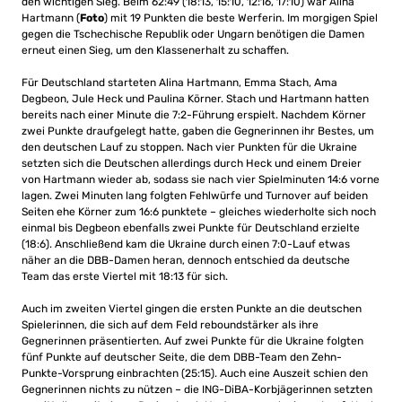
den wichtigen Sieg. Beim 62:49 (18:13, 15:10, 12:16, 17:10) war Alina
Hartmann (
Foto
) mit 19 Punkten die beste Werferin. Im morgigen Spiel
gegen die Tschechische Republik oder Ungarn benötigen die Damen
erneut einen Sieg, um den Klassenerhalt zu schaffen.
Für Deutschland starteten Alina Hartmann, Emma Stach, Ama
Degbeon, Jule Heck und Paulina Körner. Stach und Hartmann hatten
bereits nach einer Minute die 7:2-Führung erspielt. Nachdem Körner
zwei Punkte draufgelegt hatte, gaben die Gegnerinnen ihr Bestes, um
den deutschen Lauf zu stoppen. Nach vier Punkten für die Ukraine
setzten sich die Deutschen allerdings durch Heck und einem Dreier
von Hartmann wieder ab, sodass sie nach vier Spielminuten 14:6 vorne
lagen. Zwei Minuten lang folgten Fehlwürfe und Turnover auf beiden
Seiten ehe Körner zum 16:6 punktete – gleiches wiederholte sich noch
einmal bis Degbeon ebenfalls zwei Punkte für Deutschland erzielte
(18:6). Anschließend kam die Ukraine durch einen 7:0-Lauf etwas
näher an die DBB-Damen heran, dennoch entschied da deutsche
Team das erste Viertel mit 18:13 für sich.
Auch im zweiten Viertel gingen die ersten Punkte an die deutschen
Spielerinnen, die sich auf dem Feld reboundstärker als ihre
Gegnerinnen präsentierten. Auf zwei Punkte für die Ukraine folgten
fünf Punkte auf deutscher Seite, die dem DBB-Team den Zehn-
Punkte-Vorsprung einbrachten (25:15). Auch eine Auszeit schien den
Gegnerinnen nichts zu nützen – die ING-DiBA-Korbjägerinnen setzten