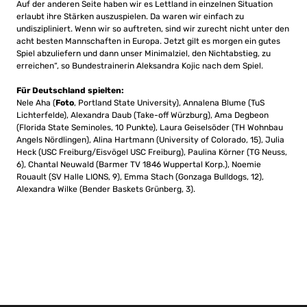
Auf der anderen Seite haben wir es Lettland in einzelnen Situation
erlaubt ihre Stärken auszuspielen. Da waren wir einfach zu
undiszipliniert. Wenn wir so auftreten, sind wir zurecht nicht unter den
acht besten Mannschaften in Europa. Jetzt gilt es morgen ein gutes
Spiel abzuliefern und dann unser Minimalziel, den Nichtabstieg, zu
erreichen“, so Bundestrainerin Aleksandra Kojic nach dem Spiel.
Für Deutschland spielten:
Nele Aha (
Foto
, Portland State University), Annalena Blume (TuS
Lichterfelde), Alexandra Daub (Take-off Würzburg), Ama Degbeon
(Florida State Seminoles, 10 Punkte), Laura Geiselsöder (TH Wohnbau
Angels Nördlingen), Alina Hartmann (University of Colorado, 15), Julia
Heck (USC Freiburg/Eisvögel USC Freiburg), Paulina Körner (TG Neuss,
6), Chantal Neuwald (Barmer TV 1846 Wuppertal Korp.), Noemie
Rouault (SV Halle LIONS, 9), Emma Stach (Gonzaga Bulldogs, 12),
Alexandra Wilke (Bender Baskets Grünberg, 3).