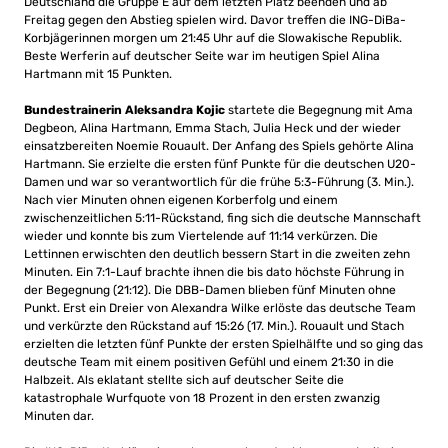
Deutschland die Gruppe E auf dem letzten Platz beenden und ab
Freitag gegen den Abstieg spielen wird. Davor treffen die ING-DiBa-
Korbjägerinnen morgen um 21:45 Uhr auf die Slowakische Republik.
Beste Werferin auf deutscher Seite war im heutigen Spiel Alina
Hartmann mit 15 Punkten.
Bundestrainerin Aleksandra Kojic
startete die Begegnung mit Ama
Degbeon, Alina Hartmann, Emma Stach, Julia Heck und der wieder
einsatzbereiten Noemie Rouault. Der Anfang des Spiels gehörte Alina
Hartmann. Sie erzielte die ersten fünf Punkte für die deutschen U20-
Damen und war so verantwortlich für die frühe 5:3-Führung (3. Min.).
Nach vier Minuten ohnen eigenen Korberfolg und einem
zwischenzeitlichen 5:11-Rückstand, fing sich die deutsche Mannschaft
wieder und konnte bis zum Viertelende auf 11:14 verkürzen. Die
Lettinnen erwischten den deutlich bessern Start in die zweiten zehn
Minuten. Ein 7:1-Lauf brachte ihnen die bis dato höchste Führung in
der Begegnung (21:12). Die DBB-Damen blieben fünf Minuten ohne
Punkt. Erst ein Dreier von Alexandra Wilke erlöste das deutsche Team
und verkürzte den Rückstand auf 15:26 (17. Min.). Rouault und Stach
erzielten die letzten fünf Punkte der ersten Spielhälfte und so ging das
deutsche Team mit einem positiven Gefühl und einem 21:30 in die
Halbzeit. Als eklatant stellte sich auf deutscher Seite die
katastrophale Wurfquote von 18 Prozent in den ersten zwanzig
Minuten dar.