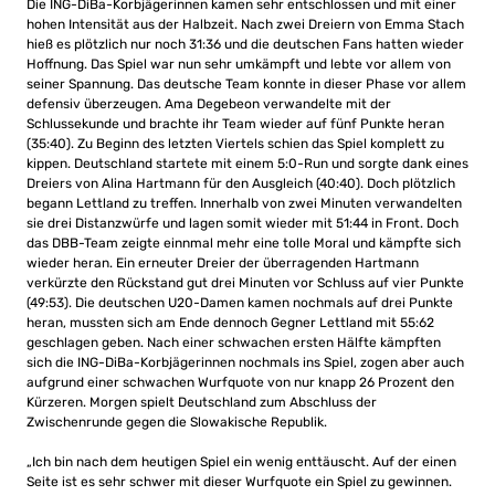
Die ING-DiBa-Korbjägerinnen kamen sehr entschlossen und mit einer
hohen Intensität aus der Halbzeit. Nach zwei Dreiern von Emma Stach
hieß es plötzlich nur noch 31:36 und die deutschen Fans hatten wieder
Hoffnung. Das Spiel war nun sehr umkämpft und lebte vor allem von
seiner Spannung. Das deutsche Team konnte in dieser Phase vor allem
defensiv überzeugen. Ama Degebeon verwandelte mit der
Schlussekunde und brachte ihr Team wieder auf fünf Punkte heran
(35:40). Zu Beginn des letzten Viertels schien das Spiel komplett zu
kippen. Deutschland startete mit einem 5:0-Run und sorgte dank eines
Dreiers von Alina Hartmann für den Ausgleich (40:40). Doch plötzlich
begann Lettland zu treffen. Innerhalb von zwei Minuten verwandelten
sie drei Distanzwürfe und lagen somit wieder mit 51:44 in Front. Doch
das DBB-Team zeigte einnmal mehr eine tolle Moral und kämpfte sich
wieder heran. Ein erneuter Dreier der überragenden Hartmann
verkürzte den Rückstand gut drei Minuten vor Schluss auf vier Punkte
(49:53). Die deutschen U20-Damen kamen nochmals auf drei Punkte
heran, mussten sich am Ende dennoch Gegner Lettland mit 55:62
geschlagen geben. Nach einer schwachen ersten Hälfte kämpften
sich die ING-DiBa-Korbjägerinnen nochmals ins Spiel, zogen aber auch
aufgrund einer schwachen Wurfquote von nur knapp 26 Prozent den
Kürzeren. Morgen spielt Deutschland zum Abschluss der
Zwischenrunde gegen die Slowakische Republik.
„Ich bin nach dem heutigen Spiel ein wenig enttäuscht. Auf der einen
Seite ist es sehr schwer mit dieser Wurfquote ein Spiel zu gewinnen.