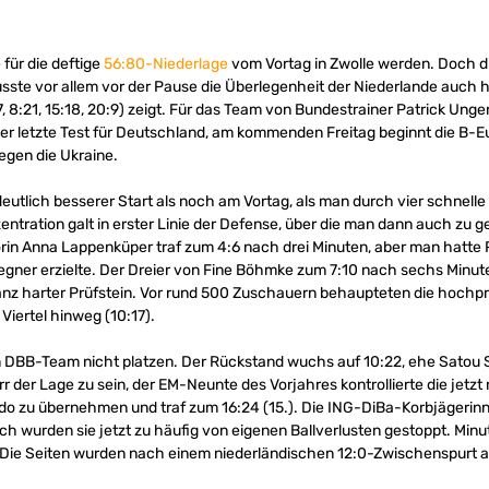
 für die deftige
56:80-Niederlage
vom Vortag in Zwolle werden. Doch 
ste vor allem vor der Pause die Überlegenheit der Niederlande auch 
 8:21, 15:18, 20:9) zeigt. Für das Team von Bundestrainer Patrick Unger
 der letzte Test für Deutschland, am kommenden Freitag beginnt die B-
gegen die Ukraine.
utlich besserer Start als noch am Vortag, als man durch vier schnelle 
ntration galt in erster Linie der Defense, über die man dann auch zu 
n Anna Lappenküper traf zum 4:6 nach drei Minuten, aber man hatte P
Gegner erzielte. Der Dreier von Fine Böhmke zum 7:10 nach sechs Minut
ganz harter Prüfstein. Vor rund 500 Zuschauern behaupteten die hochpr
iertel hinweg (10:17).
m DBB-Team nicht platzen. Der Rückstand wuchs auf 10:22, ehe Satou Sa
r der Lage zu sein, der EM-Neunte des Vorjahres kontrollierte die jetzt
 zu übernehmen und traf zum 16:24 (15.). Die ING-DiBa-Korbjägerinne
wurden sie jetzt zu häufig von eigenen Ballverlusten gestoppt. Minute
.). Die Seiten wurden nach einem niederländischen 12:0-Zwischenspurt 