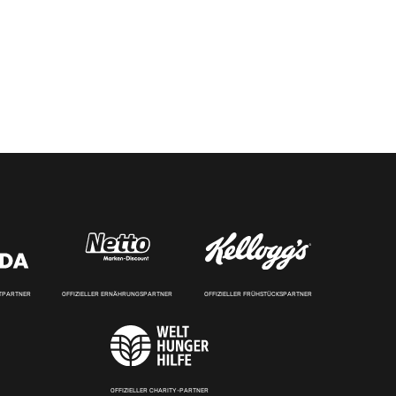
RTPARTNER
OFFIZIELLER ERNÄHRUNGSPARTNER
OFFIZIELLER FRÜHSTÜCKSPARTNER
OFFIZIELLER CHARITY-PARTNER