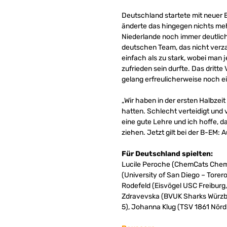
Deutschland startete mit neuer E
änderte das hingegen nichts mehr
Niederlande noch immer deutlich 
deutschen Team, das nicht verza
einfach als zu stark, wobei man
zufrieden sein durfte. Das dritte
gelang erfreulicherweise noch e
„Wir haben in der ersten Halbze
hatten. Schlecht verteidigt und 
eine gute Lehre und ich hoffe, d
ziehen. Jetzt gilt bei der B-EM: 
Für Deutschland spielten:
Lucile Peroche (ChemCats Chem
(University of San Diego – Torero
Rodefeld (Eisvögel USC Freiburg
Zdravevska (BVUK Sharks Würzbu
5), Johanna Klug (TSV 1861 Nörd