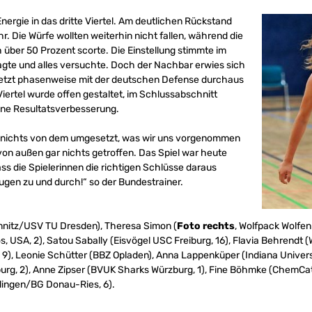
nergie in das dritte Viertel. Am deutlichen Rückstand
. Die Würfe wollten weiterhin nicht fallen, während die
über 50 Prozent scorte. Die Einstellung stimmte im
gte und alles versuchte. Doch der Nachbar erwies sich
 jetzt phasenweise mit der deutschen Defense durchaus
 Viertel wurde offen gestaltet, im Schlussabschnitt
ine Resultatsverbesserung.
it nichts von dem umgesetzt, was wir uns vorgenommen
von außen gar nichts getroffen. Das Spiel war heute
ass die Spielerinnen die richtigen Schlüsse daraus
Augen zu und durch!“ so der Bundestrainer.
nitz/USV TU Dresden), Theresa Simon (
Foto rechts
, Wolfpack Wolfen
s, USA, 2), Satou Sabally (Eisvögel USC Freiburg, 16), Flavia Behrendt (
, 9), Leonie Schütter (BBZ Opladen), Anna Lappenküper (Indiana Univer
rg, 2), Anne Zipser (BVUK Sharks Würzburg, 1), Fine Böhmke (ChemC
lingen/BG Donau-Ries, 6).