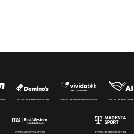
RTNER
OFFIZIELLER PREMIUM-PARTNER
OFFIZIELLER GESUNDHEITSPARTNER
OFFIZIELLER KREUZFAH
OFFIZIELLER HOTELPARTNER
OFFIZIELLER MEDIENPARTNER