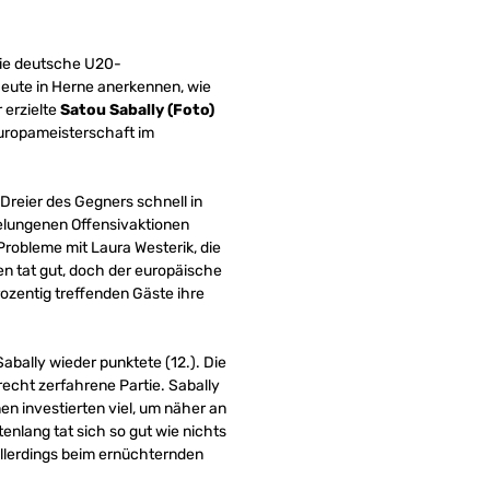
die deutsche U20-
heute in Herne anerkennen, wie
 erzielte
Satou Sabally (Foto)
Europameisterschaft im
Dreier des Gegners schnell in
gelungenen Offensivaktionen
robleme mit Laura Westerik, die
en tat gut, doch der europäische
ozentig treffenden Gäste ihre
bally wieder punktete (12.). Die
 recht zerfahrene Partie. Sabally
n investierten viel, um näher an
nlang tat sich so gut wie nichts
allerdings beim ernüchternden