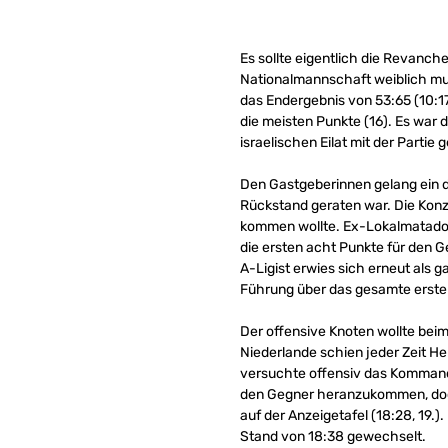
Es sollte eigentlich die Revanche
Nationalmannschaft weiblich mus
das Endergebnis von 53:65 (10:17,
die meisten Punkte (16). Es war
israelischen Eilat mit der Partie 
Den Gastgeberinnen gelang ein de
Rückstand geraten war. Die Konze
kommen wollte. Ex-Lokalmatadori
die ersten acht Punkte für den 
A-Ligist erwies sich erneut als 
Führung über das gesamte erste V
Der offensive Knoten wollte bei
Niederlande schien jeder Zeit Her
versuchte offensiv das Kommando
den Gegner heranzukommen, doch 
auf der Anzeigetafel (18:28, 19
Stand von 18:38 gewechselt.