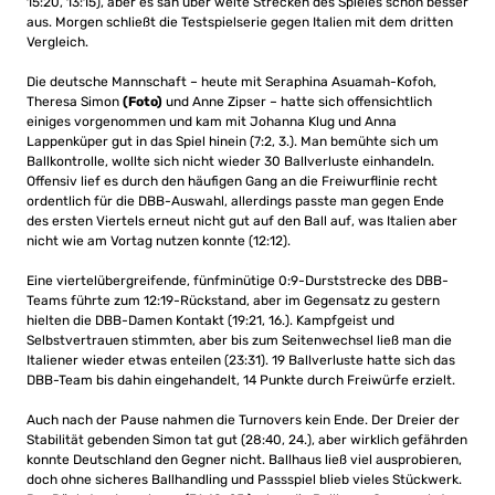
15:20, 13:15), aber es sah über weite Strecken des Spieles schon besser
aus. Morgen schließt die Testspielserie gegen Italien mit dem dritten
Vergleich.
Die deutsche Mannschaft – heute mit Seraphina Asuamah-Kofoh,
Theresa Simon
(Foto)
und Anne Zipser – hatte sich offensichtlich
einiges vorgenommen und kam mit Johanna Klug und Anna
Lappenküper
gut in das Spiel hinein (7:2, 3.). Man bemühte sich um
Ballkontrolle, wollte sich nicht wieder 30 Ballverluste einhandeln.
Offensiv lief es durch den häufigen Gang an die Freiwurflinie recht
ordentlich für die DBB-Auswahl, allerdings passte man gegen Ende
des ersten Viertels erneut nicht gut auf den Ball auf, was Italien aber
nicht wie am Vortag nutzen konnte (12:12).
Eine viertelübergreifende, fünfminütige 0:9-Durststrecke des DBB-
Teams führte zum 12:19-Rückstand, aber im Gegensatz zu gestern
hielten die DBB-Damen Kontakt (19:21, 16.). Kampfgeist und
Selbstvertrauen stimmten, aber bis zum Seitenwechsel ließ man die
Italiener wieder etwas enteilen (23:31). 19 Ballverluste hatte sich das
DBB-Team bis dahin eingehandelt, 14 Punkte durch Freiwürfe erzielt.
Auch nach der Pause nahmen die Turnovers kein Ende. Der Dreier der
Stabilität gebenden Simon tat gut (28:40, 24.), aber wirklich gefährden
konnte Deutschland den Gegner nicht. Ballhaus ließ viel ausprobieren,
doch ohne sicheres Ballhandling und Passspiel blieb vieles Stückwerk.