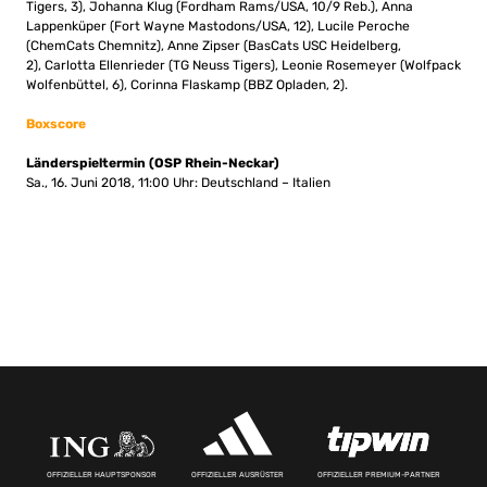
Tigers, 3), Johanna Klug (Fordham Rams/USA, 10/9 Reb.), Anna
Lappenküper (Fort Wayne Mastodons/USA, 12), Lucile Peroche
(ChemCats Chemnitz), Anne Zipser (BasCats USC Heidelberg,
2), Carlotta Ellenrieder (TG Neuss Tigers), Leonie Rosemeyer (Wolfpack
Wolfenbüttel, 6), Corinna Flaskamp (BBZ Opladen, 2).
Boxscore
Länderspieltermin (OSP Rhein-Neckar)
Sa., 16. Juni 2018, 11:00 Uhr: Deutschland – Italien
OFFIZIELLER HAUPTSPONSOR
OFFIZIELLER AUSRÜSTER
OFFIZIELLER PREMIUM-PARTNER