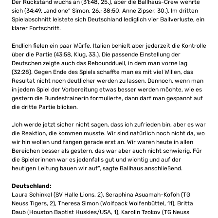
Der Rückstand wuchs an (31:48, 25.), aber die Ballhaus-Crew wehrte
sich (34:49, „and one“ Simon, 26.; 38:50, Anne Zipser, 30.). Im dritten
Spielabschnitt leistete sich Deutschland lediglich vier Ballverluste, ein
klarer Fortschritt.
Endlich fielen ein paar Würfe, Italien behielt aber jederzeit die Kontrolle
über die Partie (43:58, Klug, 33.). Die passende Einstellung der
Deutschen zeigte auch das Reboundduell, in dem man vorne lag
(32:28). Gegen Ende des Spiels schaffte man es mit viel Willen, das
Resultat nicht noch deutlicher werden zu lassen. Dennoch, wenn man
in jedem Spiel der Vorbereitung etwas besser werden möchte, wie es
gestern die Bundestrainerin formulierte, dann darf man gespannt auf
die dritte Partie blicken.
„Ich werde jetzt sicher nicht sagen, dass ich zufrieden bin, aber es war
die Reaktion, die kommen musste. Wir sind natürlich noch nicht da, wo
wir hin wollen und fangen gerade erst an. Wir waren heute in allen
Bereichen besser als gestern, das war aber auch nicht schwierig. Für
die Spielerinnen war es jedenfalls gut und wichtig und auf der
heutigen Leitung bauen wir auf“, sagte Ballhaus anschließend.
Deutschland:
Laura Schinkel (SV Halle Lions, 2), Seraphina Asuamah-Kofoh (TG
Neuss Tigers, 2), Theresa Simon (Wolfpack Wolfenbüttel, 11), Britta
Daub (Houston Baptist Huskies/USA, 1), Karolin Tzokov (TG Neuss