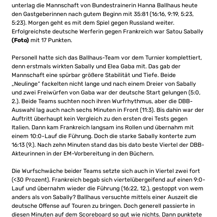
unterlag die Mannschaft von Bundestrainerin Hanna Ballhaus heute
den Gastgeberinnen nach gutem Beginn mit 35:81 (16:16, 9:19, 5:23,
5:23). Morgen geht es mit dem Spiel gegen Russland weiter.
Erfolgreichste deutsche Werferin gegen Frankreich war Satou Sabally
(Foto)
mit 17 Punkten.
Personell hatte sich das Ballhaus-Team vor dem Turnier komplettiert,
denn erstmals wirkten Sabally und Elea Gaba mit. Das gab der
Mannschaft eine spürbar größere Stabilität und Tiefe. Beide
„Neulinge“ fackelten nicht lange und nach einem Dreier von Sabally
und zwei Freiwürfen von Gaba war der deutsche Start gelungen (5:0,
2.). Beide Teams suchten noch ihren Wurfrhythmus, aber die DBB-
Auswahl lag auch nach sechs Minuten in Front (11:3). Bis dahin war der
Auftritt überhaupt kein Vergleich zu den ersten drei Tests gegen
Italien. Dann kam Frankreich langsam ins Rollen und übernahm mit
einem 10:0-Lauf die Führung. Doch die starke Sabally konterte zum
16:13 (9.). Nach zehn Minuten stand das bis dato beste Viertel der DBB-
Akteurinnen in der EM-Vorbereitung in den Büchern.
Die Wurfschwäche beider Teams setzte sich auch in Viertel zwei fort
(<30 Prozent). Frankreich begab sich viertelübergeifend auf einen 9:0-
Lauf und übernahm wieder die Führung (16:22, 12.), gestoppt von wem
anders als von Sabally? Ballhaus versuchte mittels einer Auszeit die
deutsche Offense auf Touren zu bringen. Doch generell passierte in
diesen Minuten auf dem Scoreboard so gut wie nichts. Dann punktete