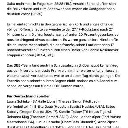
Gaba mehrmals in Folge zum 25:28 (18.). Anschließend häuften sich
die Ballverluste und zum Seitenwechsel waren die Gastgeberinnen
deutlich vorne (25:35).
Es fiel einfach nichts in den gegnerischen Korb und angesichts der
völligen Offensivflaute verwunderte der 27:47-Rückstand nach 27
Minuten kaum. Die Wurfquote war auf unter 20 Prozent gesunken, es
musste dringend etwas passieren. Es waren ganz bittere Minuten für
die deutsche Mannschaft, die den französischen Lauf erst nach 17
unbeantworteten Punkten durch einen Dreier von Leonie Rosemeyer
stoppen konnten (30:54, 30.).
Das DBB-Team fand auch im Schlussabschnitt überhaupt keinen Weg
aus der Misere und musste Frankreich immer weiter enteilen lassen.
Was man auch versuchte, es wollte an diesem Tag nichts gelingen. Die
Französinnen schonten ihren Gegner nicht, sodass es ein Abend zum
schnellen Vergessen für die DBB-Damen wurde.
Für Deutschland spielten:
Laura Schinkel (SV Halle Lions), Theresa Simon (Wolfpack
Wolfenbüttel, 4), Britta Daub (Houston Baptist Huskies/USA), Satou
Sabally (Oregon Ducks/USA, 17), Karolin Tzokov (TG Neuss Tigers),
Johanna Klug (Fordham Rams/USA, 2), Anna Lappenküper (Fort Wayne
Mastodons/USA), Lucile Peroche (ChemCats Chemnitz), Anne Zipser
(BasCats USC Heidelberg), Carlotta Ellenrieder (TG Neuss Tigers), Elea