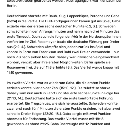
Selbstvertrauen gearbeitet werden. Austragungsort war Kienbaum bei
Berlin.
Deutschland startete mit Daub, Klug, Lappenküper, Peroche und Gaba
(Foto)
in die Partie. Die DBB-Korbjägerinnen kamen gut ins Spiel, Gaba
erzielte vier der ersten sechs deutschen Punkte (6:2, 3.). Schweden
schwächelte in den Anfangsminuten und nahm nach drei Minuten das
erste Timeout. Doch auch die folgenden Würfe der Nordeuropäerinnen
verfehlten ihr Ziel. Rosemeyer baute die deutsche Führung per Dreier
aus (9:2, 4.). Schweden kämpfte sich jedoch zurück ins Spiel und
konnte in Form von Fredrikson und Dahl zwei Dreier verwandeln – nur
noch 9:8 nach sieben Minuten. Sabally war inzwischen eingewechselt
worden, vergab aber ihre ersten Möglichkeiten. Dafür spielte sie
Rosemeyer frei, die auf 11:8 erhöhte (8.). Das Viertel wurde knapp mit
11:10 gewonnen.
Im zweiten Viertel war es wiederum Gaba, die die ersten Punkte
erzielen konnte, vier an der Zahl (15:10, 12.). Die zuletzt so starke
Sabally kam nun auch in Fahrt und steuerte sechs Punkte in Folge bei
(21:10, 14.). Deutschland hatte sich die erste komfortable Führung
erarbeitet. Ein Trugschluss, wie sich herausstellte. Schweden konnte
zwar erst nach fünf Minuten die ersten Punkte erzielen, ließ aber zwei
schnelle Dreier folgen (23:20, 18.). Gaba sorgte mit zwei Punkten
abermals für Entlastung. Das zweite Viertel wurde mit 18:15
gewonnen, es stand 29:25. Gaba überzeugte mit 12 Punkten und