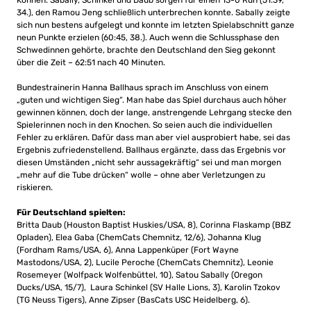
Können. Sabally, Schinkel und Daub sorgen für einen 13-0 Run (51:39,
34.), den Ramou Jeng schließlich unterbrechen konnte. Sabally zeigte
sich nun bestens aufgelegt und konnte im letzten Spielabschnitt ganze
neun Punkte erzielen (60:45, 38.). Auch wenn die Schlussphase den
Schwedinnen gehörte, brachte den Deutschland den Sieg gekonnt
über die Zeit – 62:51 nach 40 Minuten.
Bundestrainerin Hanna Ballhaus sprach im Anschluss von einem
„guten und wichtigen Sieg“. Man habe das Spiel durchaus auch höher
gewinnen können, doch der lange, anstrengende Lehrgang stecke den
Spielerinnen noch in den Knochen. So seien auch die individuellen
Fehler zu erklären. Dafür dass man aber viel ausprobiert habe, sei das
Ergebnis zufriedenstellend. Ballhaus ergänzte, dass das Ergebnis vor
diesen Umständen „nicht sehr aussagekräftig“ sei und man morgen
„mehr auf die Tube drücken“ wolle – ohne aber Verletzungen zu
riskieren.
Für Deutschland spielten:
Britta Daub (Houston Baptist Huskies/USA, 8), Corinna Flaskamp (BBZ
Opladen), Elea Gaba (ChemCats Chemnitz, 12/6), Johanna Klug
(Fordham Rams/USA, 6), Anna Lappenküper (Fort Wayne
Mastodons/USA, 2), Lucile Peroche (ChemCats Chemnitz), Leonie
Rosemeyer (Wolfpack Wolfenbüttel, 10), Satou Sabally (Oregon
Ducks/USA, 15/7), Laura Schinkel (SV Halle Lions, 3), Karolin Tzokov
(TG Neuss Tigers), Anne Zipser (BasCats USC Heidelberg, 6).