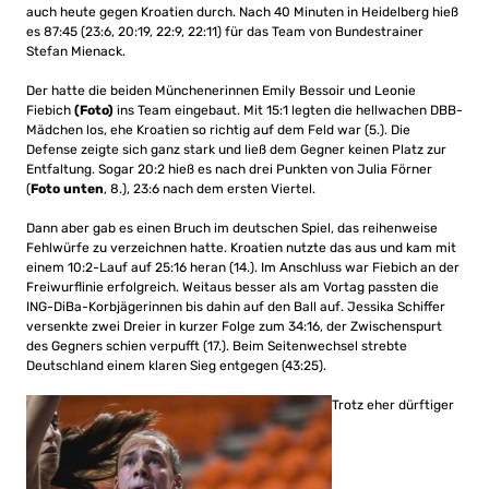
auch heute gegen Kroatien durch. Nach 40 Minuten in Heidelberg hieß
es 87:45 (23:6, 20:19, 22:9, 22:11) für das Team von Bundestrainer
Stefan Mienack.
Der hatte die beiden Münchenerinnen Emily Bessoir und Leonie
Fiebich
(Foto)
ins Team eingebaut. Mit 15:1 legten die hellwachen DBB-
Mädchen los, ehe Kroatien so richtig auf dem Feld war (5.). Die
Defense zeigte sich ganz stark und ließ dem Gegner keinen Platz zur
Entfaltung. Sogar 20:2 hieß es nach drei Punkten von Julia Förner
(
Foto unten
, 8.), 23:6 nach dem ersten Viertel.
Dann aber gab es einen Bruch im deutschen Spiel, das reihenweise
Fehlwürfe zu verzeichnen hatte. Kroatien nutzte das aus und kam mit
einem 10:2-Lauf auf 25:16 heran (14.). Im Anschluss war Fiebich an der
Freiwurflinie erfolgreich. Weitaus besser als am Vortag passten die
ING-DiBa-Korbjägerinnen bis dahin auf den Ball auf. Jessika Schiffer
versenkte zwei Dreier in kurzer Folge zum 34:16, der Zwischenspurt
des Gegners schien verpufft (17.). Beim Seitenwechsel strebte
Deutschland einem klaren Sieg entgegen (43:25).
Trotz eher dürftiger