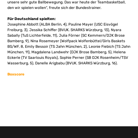
unsere sehr gute Ballbewegung. Das war heute der Teambasketball,
den wir spielen wollen“, freute sich der Bundestrainer.
Für Deutschland spielten:
Josephine Abbott (ALBA Berlin, 4), Pauline Mayer (USC Eisvögel
Freiburg, 3), Jessika Schiffer (BVUK. SHARKS Würzburg, 13), Nyara
Sabally (TuS Lichterfelde, 11), Julia Förner (SC Kemmern/DJK Brose
Bamberg, 9), Nina Rosemeyer (Wolfpack Wolfenbüttel/Girls Baskets
BS/WF, 8, Emily Bessoir (TS Jahn München, 2), Leonie Fiebich (TS Jahn
München, 11), Magdalena Landwehr (DJK Brose Bamberg, 5), Helena
Eckerle (TV Saarlouis Royals), Sophie Perner (SB DJK Rosenheim/TSV
Wasserburg, 5), Danelle Arigbabu (BVUK. SHARKS Würzburg, 16).
Boxscore