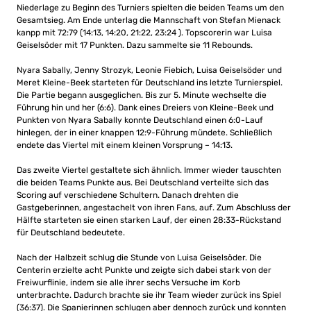
Niederlage zu Beginn des Turniers spielten die beiden Teams um den
Gesamtsieg. Am Ende unterlag die Mannschaft von Stefan Mienack
kanpp mit 72:79 (14:13, 14:20, 21:22, 23:24 ). Topscorerin war Luisa
Geiselsöder mit 17 Punkten. Dazu sammelte sie 11 Rebounds.
Nyara Sabally, Jenny Strozyk, Leonie Fiebich, Luisa Geiselsöder und
Meret Kleine-Beek starteten für Deutschland ins letzte Turnierspiel.
Die Partie begann ausgeglichen. Bis zur 5. Minute wechselte die
Führung hin und her (6:6). Dank eines Dreiers von Kleine-Beek und
Punkten von Nyara Sabally konnte Deutschland einen 6:0-Lauf
hinlegen, der in einer knappen 12:9-Führung mündete. Schließlich
endete das Viertel mit einem kleinen Vorsprung – 14:13.
Das zweite Viertel gestaltete sich ähnlich. Immer wieder tauschten
die beiden Teams Punkte aus. Bei Deutschland verteilte sich das
Scoring auf verschiedene Schultern. Danach drehten die
Gastgeberinnen, angestachelt von ihren Fans, auf. Zum Abschluss der
Hälfte starteten sie einen starken Lauf, der einen 28:33-Rückstand
für Deutschland bedeutete.
Nach der Halbzeit schlug die Stunde von Luisa Geiselsöder. Die
Centerin erzielte acht Punkte und zeigte sich dabei stark von der
Freiwurflinie, indem sie alle ihrer sechs Versuche im Korb
unterbrachte. Dadurch brachte sie ihr Team wieder zurück ins Spiel
(36:37). Die Spanierinnen schlugen aber dennoch zurück und konnten