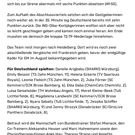
sich bis zur Sirene abermals mit sechs Punkten absetzen (49:55).
Zum Auftakt des Abschlussviertels setzten sich die Gastgeberinnen
noch weiter ab. In der 35. Minute lag Deutschland bereits mit zehn
Punkten zurück. Die ING-Diba-Korbjägerinnen wollten sich aber nicht
so leicht geschlagen geben und kamen noch einmal heran. Am Ende
mussten sie dennoch die knappe 72:79-Niederlage hinnehmen.
Das Team reist morgen nach Heidelberg. Dort wird es noch zwei
abschließende Vergleiche mit Frankreich geben, bevor der endgültige
Kader für EM im August bekanntgegeben wird.
Für Deutschland spielten:
Danelle Arigbabu (SHARKS Würzburg),
Emily Bessoir (TS Jahn München, 11), Helena Eckerle (TV Saarlouis
Royals), Leonie Fiebich (TS Jahn München, 2), Julia Förner (SC
Kemmern/DJK Brose Bamberg, 6), Eléa Gaba (ChemCats Chemnitz, 2),
Luisa Geiselsöder (TH Wohnbau Angels, 17), Meret Kleine-Beek (TuS
Lichterfelde, 8), Magdalena Landwehr (SC Kemmern/DJK Brose
Bamberg, 2), Nyara Sabally (TuS Lichterfelde, 7), Jessika Schiffer
(SHARKS Würzburg, 9) und Jenny Strozyk (Osnabrücker SC/GiroLive
Panthers Osnabrück, 8).
Betreut wird die Mannschaft von Bundestrainer Stefan Mienack, den
Co-Trainern Aleksandra Heuser und Marc Hahnemann sowie den
Physiotherapeutinnen Anke Hau, Theresa Streng und Annette