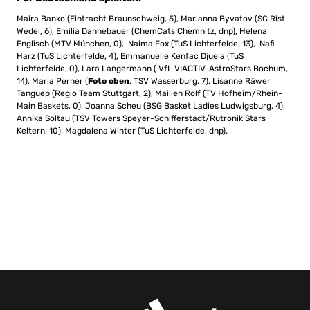
Maira Banko (Eintracht Braunschweig, 5), Marianna Byvatov (SC Rist
Wedel, 6), Emilia Dannebauer (ChemCats Chemnitz, dnp), Helena
Englisch (MTV München, 0), Naima Fox (TuS Lichterfelde, 13), Nafi
Harz (TuS Lichterfelde, 4), Emmanuelle Kenfac Djuela (TuS
Lichterfelde, 0), Lara Langermann ( VfL VIACTIV-AstroStars Bochum,
14), Maria Perner (
Foto oben
, TSV Wasserburg, 7), Lisanne Räwer
Tanguep (Regio Team Stuttgart, 2), Mailien Rolf (TV Hofheim/Rhein-
Main Baskets, 0), Joanna Scheu (BSG Basket Ladies Ludwigsburg, 4),
Annika Soltau (TSV Towers Speyer-Schifferstadt/Rutronik Stars
Keltern, 10), Magdalena Winter (TuS Lichterfelde, dnp).