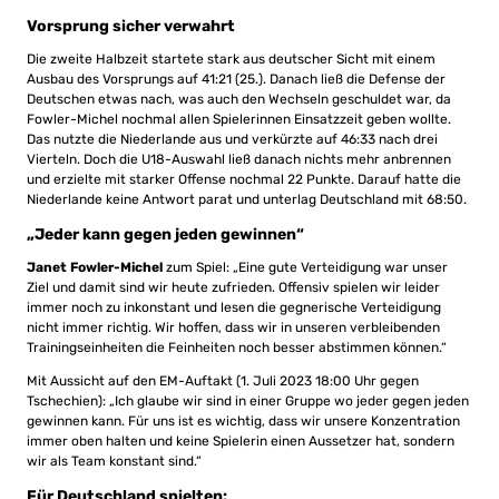
Vorsprung sicher verwahrt
Die zweite Halbzeit startete stark aus deutscher Sicht mit einem
Ausbau des Vorsprungs auf 41:21 (25.). Danach ließ die Defense der
Deutschen etwas nach, was auch den Wechseln geschuldet war, da
Fowler-Michel nochmal allen Spielerinnen Einsatzzeit geben wollte.
Das nutzte die Niederlande aus und verkürzte auf 46:33 nach drei
Vierteln. Doch die U18-Auswahl ließ danach nichts mehr anbrennen
und erzielte mit starker Offense nochmal 22 Punkte. Darauf hatte die
Niederlande keine Antwort parat und unterlag Deutschland mit 68:50.
„Jeder kann gegen jeden gewinnen“
Janet Fowler-Michel
zum Spiel: „Eine gute Verteidigung war unser
Ziel und damit sind wir heute zufrieden. Offensiv spielen wir leider
immer noch zu inkonstant und lesen die gegnerische Verteidigung
nicht immer richtig. Wir hoffen, dass wir in unseren verbleibenden
Trainingseinheiten die Feinheiten noch besser abstimmen können.“
Mit Aussicht auf den EM-Auftakt (1. Juli 2023 18:00 Uhr gegen
Tschechien): „Ich glaube wir sind in einer Gruppe wo jeder gegen jeden
gewinnen kann. Für uns ist es wichtig, dass wir unsere Konzentration
immer oben halten und keine Spielerin einen Aussetzer hat, sondern
wir als Team konstant sind.“
Für Deutschland spielten: