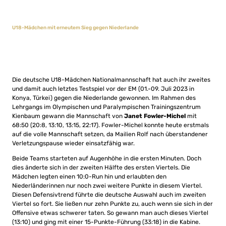
U18-Mädchen mit erneutem Sieg gegen Niederlande
Die deutsche U18-Mädchen Nationalmannschaft hat auch ihr zweites
und damit auch letztes Testspiel vor der EM (01.-09. Juli 2023 in
Konya, Türkei) gegen die Niederlande gewonnen. Im Rahmen des
Lehrgangs im Olympischen und Paralympischen Trainingszentrum
Kienbaum gewann die Mannschaft von
Janet Fowler-Michel
mit
68:50 (20:8, 13:10, 13:15, 22:17). Fowler-Michel konnte heute erstmals
auf die volle Mannschaft setzen, da Mailien Rolf nach überstandener
Verletzungspause wieder einsatzfähig war.
Beide Teams starteten auf Augenhöhe in die ersten Minuten. Doch
dies änderte sich in der zweiten Hälfte des ersten Viertels. Die
Mädchen legten einen 10:0-Run hin und erlaubten den
Niederländerinnen nur noch zwei weitere Punkte in diesem Viertel.
Diesen Defensivtrend führte die deutsche Auswahl auch im zweiten
Viertel so fort. Sie ließen nur zehn Punkte zu, auch wenn sie sich in der
Offensive etwas schwerer taten. So gewann man auch dieses Viertel
(13:10) und ging mit einer 15-Punkte-Führung (33:18) in die Kabine.