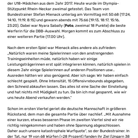
der U18-Mädchen aus dem Jahr 2017. Heute wurde im Olympia-
Stützpunkt Rhein-Neckar zweimal getestet. Das Team von
Bundestrainer Stefan Mienack unterlag am Vormittag mit 50:68 (17:24,
14:10, 11:19, 8:15) und gewann abends mit 75:66 (19:13, 18:17, 15:16,
23:20). Dabei war Nyara Sabally (
Foto
, zweimal 18 Punkte) die beste
Werferin für die DBB-Auswahl. Morgen kommt es zum Abschluss zu
einer weiteren Partie (17.00 Uhr).
Nach dem ersten Spiel war Mienack alles andere als zufrieden:
„Natürlich waren meine Spielerinnen von den anstrengenden
Trainingseinheiten müde, natürlich haben wir einige
Leistungsträgerinnen erst spät integrieren können, natürlich spielen in
diesem Jahr einige Spielerinnen auf anderen Positionen usw..
Ausreden hätten wir also genügend. Aber ich sage: Wir haben einfach
schlecht gespielt. Ohne Intensität, 15 Offensivrebounds abgegeben,
den Schneid abkaufen lassen. Das alles ist eine Sache der Einstellung
und hat nichts mit Müdigkeit zu tun. Da bin ich mal gespannt, wie wir
uns heute Abend verkaufen werden.“
Schon im ersten Viertel geriet die deutsche Mannschaft in größeren
Rückstand, dem man die gesamte Partie über nachlief. „Mit Ausnahme
einer kurzen, etwas besseren Phase im zweiten Viertel sind wir nie
richtig reingekommen und haben ohne Spannung abgeschlossen.
Daher auch unsere katastrophale Wurfquote“, so der Bundestrainer. In
der Tat, nur 19 von 68 Würfen (=28 Prozent) fanden ihr Ziel (Ungarn 38