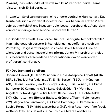
Prozent), das Reboundduell wurde mit 42:46 verloren, beide Teams
leisteten sich 19 Ballverluste.
Im zweiten Spiel sah man dann eine andere deutsche Mannschaft. Das
freute natürlich auch den Bundestrainer: „Wir haben im ersten Viertel
sehr gut verteidigt und insgesamt viel besser gereboundet. Außerdem
konnten wir einige sehr schöne Fastbreaks laufen.“
Ein Sonderlob erhielt Julia Förner für ihre „sehr gute Tempokontrolle“.
Man habe deutlich bessere Entscheidungen getroffen als noch am
Vormittag. „Insgesamt bringen uns diese Spiele hier eine Fülle an
wichtigen und aufschlussreichen Informationen. Wir probieren vieles
aus, besonders verschiedene Konstellationen, davon werden wir
profitieren“, so Mienack.
Für Deutschland spielten:
Johanna Häckel (TS Jahn München, n.e./3), Josephine Abbott (ALBA
BERLIN/Tus Lichterfelde, n.e./3), Emily Bessoir (TS Jahn München,
4/8), Helena Eckerle (Saarlouis Royals, 4/7), Julia Förner (DJK Brose
Bamberg/SC Kemmern, 0/8), Luisa Geiselsöder (TH Wohnbau
Angels/TSV Nördlingen, 7/12), Meret Kleine-Beek (TuS Lichterfelde,
3/7), Charlotte Kohl (Bender Baskets Grünberg/Team Mittelhessen,
2/2), Magdalena Landwehr (DJK Brose Bamberg/SC Kemmern, 5/0),
Sophie Perner (TSV 1880 Wasserburg, 3/2), Nina Rosemeyer (Wolfpack
Wolfenbüttel/Girls Baskets BS/WF, 2/n.e.), Nyara Sabally (TuS